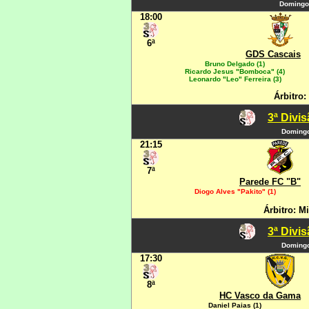
Domingo
18:00
6ª
GDS Cascais
Bruno Delgado (1)
Ricardo Jesus "Bomboca" (4)
Leonardo "Leo" Ferreira (3)
Árbitro:
3ª Divi
Domingo
21:15
7ª
Parede FC "B"
Diogo Alves "Pakito" (1)
Árbitro: M
3ª Divi
Domingo
17:30
8ª
HC Vasco da Gama
Daniel Paias (1)