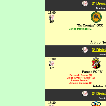
3ª Divi
Domingo,
17:00
16ª
"Os Corujas" GCC
Carlos Domingos (1)
Árbitro: Te
3ª Divi
Domin
18:00
17ª
Parede FC "B"
Bernardo Sousa (1)
Diogo Alves "Pakito" (1)
Afonso Sousa (1)
António Coimbra (1)
Árbitro:
3ª Divi
Domin
18:30