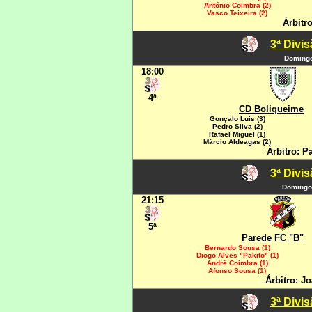
António Coimbra (2)
Vasco Teixeira (2)
Árbitr
3ª Divi
Domingo
18:00
4ª
CD Boliqueime
Gonçalo Luis (3)
Pedro Silva (2)
Rafael Miguel (1)
Márcio Aldeagas (2)
Árbitro: P
3ª Divi
Domingo
21:15
5ª
Parede FC "B"
Bernardo Sousa (1)
Diogo Alves "Pakito" (1)
André Coimbra (1)
Afonso Sousa (1)
Árbitro: J
3ª Divi