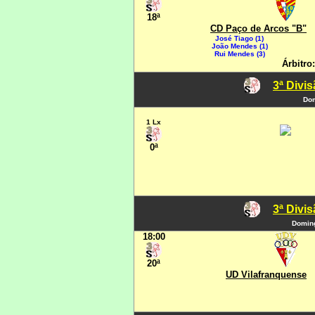
18ª
CD Paço de Arcos "B"
José Tiago (1)
João Mendes (1)
Rui Mendes (3)
Árbitro
3ª Divi
Dom
1 Lx
0ª
3ª Divi
Doming
18:00
20ª
UD Vilafranquense