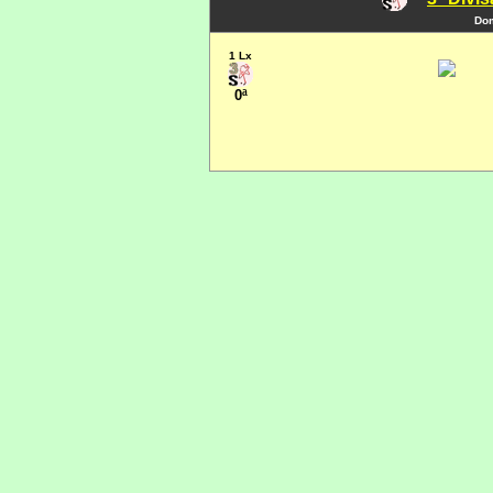
Dom
1 Lx
0ª