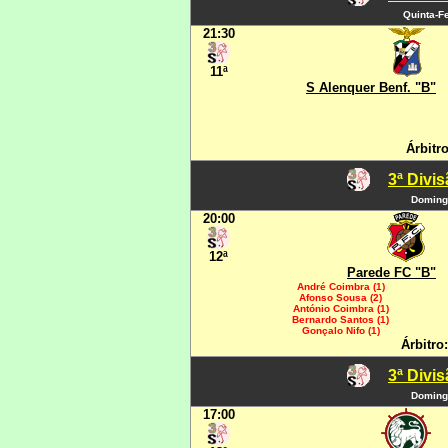
Quinta-Fe
21:30
11ª
S Alenquer Benf. "B"
Árbitr
3ª Divi
Domingo
20:00
12ª
Parede FC "B"
André Coimbra (1)
Afonso Sousa (2)
António Coimbra (1)
Bernardo Santos (1)
Gonçalo Nifo (1)
Árbitro
3ª Divi
Domingo
17:00