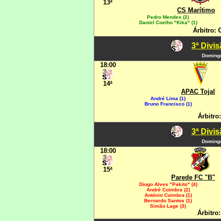
13ª
CS Marítimo
Pedro Mendes (2)
Daniel Coelho "Kika" (1)
Árbitro: 
3ª Divi
Domingo
18:00
14ª
APAC Tojal
André Lima (1)
Bruno Francisco (1)
Árbitro
3ª Divi
Domingo
18:00
15ª
Parede FC "B"
Diogo Alves "Pakito" (4)
André Coimbra (2)
António Coimbra (1)
Bernardo Santos (1)
Simão Lage (3)
Árbitro