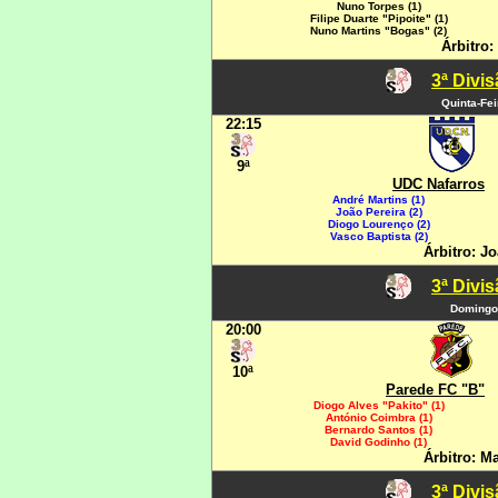
Nuno Torpes (1)
Filipe Duarte "Pipoite" (1)
Nuno Martins "Bogas" (2)
Árbitro:
3ª Divi
Quinta-Fe
22:15
9ª
UDC Nafarros
André Martins (1)
João Pereira (2)
Diogo Lourenço (2)
Vasco Baptista (2)
Árbitro: J
3ª Divi
Domingo
20:00
10ª
Parede FC "B"
Diogo Alves "Pakito" (1)
António Coimbra (1)
Bernardo Santos (1)
David Godinho (1)
Árbitro: M
3ª Divi