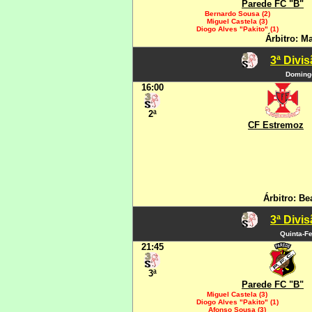
Parede FC "B"
Bernardo Sousa (2)
Miguel Castela (3)
Diogo Alves "Pakito" (1)
Árbitro: M
3ª Divi
Domingo
16:00
2ª
CF Estremoz
Árbitro: Be
3ª Divi
Quinta-Fe
21:45
3ª
Parede FC "B"
Miguel Castela (3)
Diogo Alves "Pakito" (1)
Afonso Sousa (3)