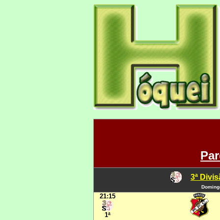
Par
3ª Divi
Domingo
21:15
1ª