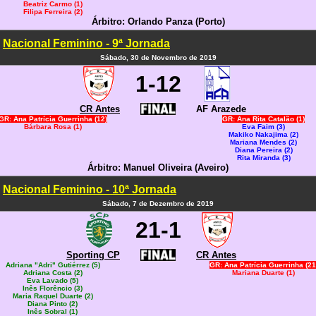
Beatriz Carmo (1)
Filipa Ferreira (2)
Árbitro: Orlando Panza (Porto)
Nacional Feminino - 9ª Jornada
Sábado, 30 de Novembro de 2019
1-12
CR Antes
AF Arazede
GR: Ana Patrícia Guerrinha (12)
GR: Ana Rita Catalão (1)
Bárbara Rosa (1)
Eva Faim (3)
Makiko Nakajima (2)
Mariana Mendes (2)
Diana Pereira (2)
Rita Miranda (3)
Árbitro: Manuel Oliveira (Aveiro)
Nacional Feminino - 10ª Jornada
Sábado, 7 de Dezembro de 2019
21-1
Sporting CP
CR Antes
Adriana "Adri" Gutiérrez (5)
GR: Ana Patrícia Guerrinha (21
Adriana Costa (2)
Mariana Duarte (1)
Eva Lavado (5)
Inês Florêncio (3)
Maria Raquel Duarte (2)
Diana Pinto (2)
Inês Sobral (1)