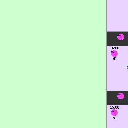
16:00
4ª
15:00
5ª