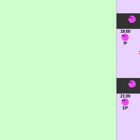
18:00
9ª
21:00
10ª