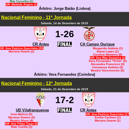
Rita Carvalho (1)
GR: Mafalda Ângelo (1)
Árbitro: Jorge Baião (Lisboa)
Nacional Feminino - 11ª Jornada
Sábado, 14 de Dezembro de 2019
1-26
CR Antes
CA Campo Ourique
GR: Ana Patrícia Guerrinha (26)
Margarida António (1)
Mariana Duarte (1)
Diana Lopes (1)
Carolina Monteiro (8)
GR: Ana Rita Sequeira (1)
Sara Fernandes "Preta" (5)
Alexandra Francisco (3)
Constança António (3)
Beatriz Vasconcelos (5)
Árbitro: Vera Fernandes (Coimbra)
Nacional Feminino - 12ª Jornada
Sábado, 21 de Dezembro de 2019
17-2
UD Vilafranquense
CR Antes
Irina Melício (5)
GR: Ana Patrícia Guerrinha (17
Mariana Gomes (2)
Emília Cardoso (1)
Beatriz Alves (4)
Mariana Duarte (1)
GR: Ana Filipa Tiago (2)
Rute Coelho (3)