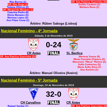
Rita Barros (1)
GR: Ana Patrícia Guerrinha (16
GR: Rita Diogo (1)
Emília Cardoso (1)
Tatiana Olhícos (2)
Bárbara Rosa (1)
GR: Margarida Marques (1)
Catarina Pedro (8)
Diana Marques (2)
Mariana Lopes (2)
Ana Filipa Costa (1)
Árbitro: Rúben Saboga (Lisboa)
Nacional Feminino - 4ª Jornada
Sábado, 2 de Novembro de 2019
0-24
CR Antes
SL Benfica
GR: Ana Patrícia Guerrinha (24)
Marlene Sousa (9)
Marta González Piquero (2)
Macarena "Maca" Ramos (2)
Sofia Contreiras (3)
Maria Sofia Silva (7)
Ana Arsénio (1)
Árbitro: Manuel Oliveira (Aveiro)
Nacional Feminino - 5ª Jornada
Domingo, 10 de Novembro de 2019
32-0
CH Carvalhos
CR Antes
Raquel Santos (7)
GR: Ana Patrícia Guerrinha (18