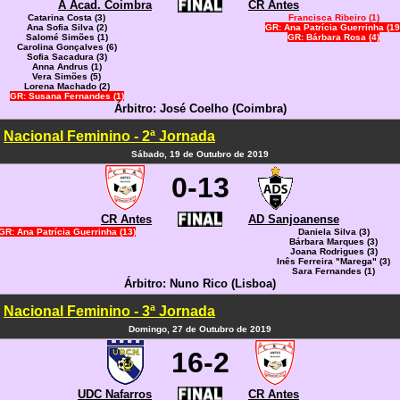
A Acad. Coimbra
CR Antes
Catarina Costa (3)
Francisca Ribeiro (1)
Ana Sofia Silva (2)
GR: Ana Patrícia Guerrinha (19
Salomé Simões (1)
GR: Bárbara Rosa (4)
Carolina Gonçalves (6)
Sofia Sacadura (3)
Anna Andrus (1)
Vera Simões (5)
Lorena Machado (2)
GR: Susana Fernandes (1)
Árbitro: José Coelho (Coimbra)
Nacional Feminino - 2ª Jornada
Sábado, 19 de Outubro de 2019
0-13
CR Antes
AD Sanjoanense
GR: Ana Patrícia Guerrinha (13)
Daniela Silva (3)
Bárbara Marques (3)
Joana Rodrigues (3)
Inês Ferreira "Marega" (3)
Sara Fernandes (1)
Árbitro: Nuno Rico (Lisboa)
Nacional Feminino - 3ª Jornada
Domingo, 27 de Outubro de 2019
16-2
UDC Nafarros
CR Antes