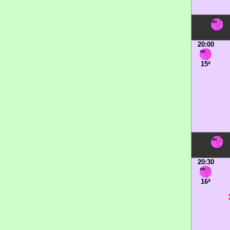
20:00
15ª
20:30
16ª