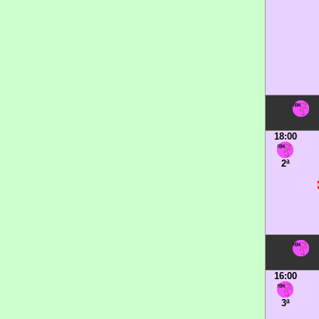
18:00
2ª
16:00
3ª