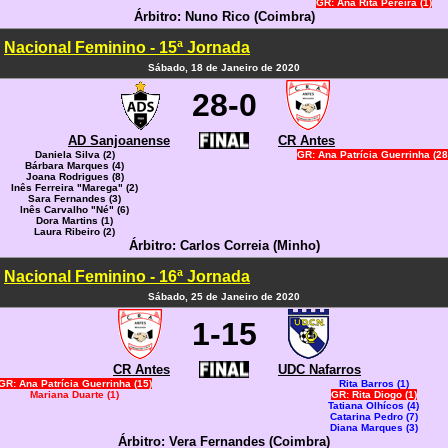
GR: Ana Rita Pereira (1)
Árbitro: Nuno Rico (Coimbra)
Nacional Feminino - 15ª Jornada
Sábado, 18 de Janeiro de 2020
28-0
AD Sanjoanense
CR Antes
Daniela Silva (2)
GR: Ana Patrícia Guerrinha (28
Bárbara Marques (4)
Joana Rodrigues (8)
Inês Ferreira "Marega" (2)
Sara Fernandes (3)
Inês Carvalho "Né" (6)
Dora Martins (1)
Laura Ribeiro (2)
Árbitro: Carlos Correia (Minho)
Nacional Feminino - 16ª Jornada
Sábado, 25 de Janeiro de 2020
1-15
CR Antes
UDC Nafarros
GR: Ana Patrícia Guerrinha (15)
Rita Barros (1)
Mariana Duarte (1)
GR: Rita Diogo (1)
Tatiana Olhícos (4)
Catarina Pedro (7)
Diana Marques (3)
Árbitro: Vera Fernandes (Coimbra)