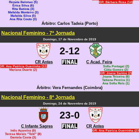
Renata Balonas (5)
GR: Bárbara Rosa (14)
Érica Silva (6)
Rita Batista (3)
Mafalda Monteiro (3)
Mafalda Silva (5)
Ana Rita Couto (3)
Árbitro: Carlos Tadeia (Porto)
Nacional Feminino - 7ª Jornada
Domingo, 17 de Novembro de 2019
2-12
CR Antes
C Acad. Feira
GR: Ana Patrícia Guerrinha (12)
Sofia Portugal (2)
Mariana Duarte (2)
Cátia Gomes (2)
GR: Joana Santos (2)
Joana Teixeira (6)
Tatiana Pereira (1)
Ana Sofia Reis (1)
Árbitro: Vera Fernandes (Coimbra)
Nacional Feminino - 8ª Jornada
Domingo, 24 de Novembro de 2019
23-0
C Infante Sagres
CR Antes
Inês Açoreira (9)
GR: Ana Patrícia Guerrinha (23
Teresa Morais "Teté" (8)
Daniela Costa (3)