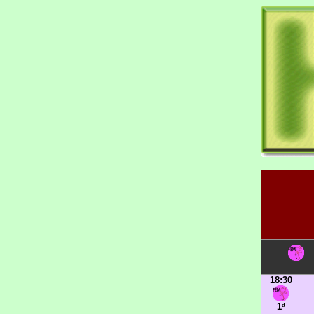
18:30
1ª