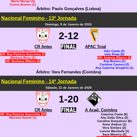
Marta Marujo (2)
Carina Branco (1)
Árbitro: Paulo Gonçalves (Lisboa)
Nacional Feminino - 13ª Jornada
Domingo, 5 de Janeiro de 2020
2-12
CR Antes
APAC Tojal
Francisca Ribeiro (1)
Inês Canta (3)
GR: Ana Patrícia Guerrinha (7)
Inês Pinto (5)
Bárbara Rosa (1)
GR: Andreia Ribeiro (2)
GR: Verónica Ribeiro (5)
Ana Branco (1)
Carolina Cavaco (2)
Ana Catarina Gregório (1)
Árbitro: Vera Fernandes (Coimbra)
Nacional Feminino - 14ª Jornada
Sábado, 11 de Janeiro de 2020
1-20
CR Antes
A Acad. Coimbra
GR: Ana Patrícia Guerrinha (20)
Catarina Costa (6)
Mariana Duarte (1)
Ana Sofia Silva (2)
Carolina Gonçalves (6)
Anna Andrus (1)
Vera Simões (2)
Lorena Machado (1)
Sara Moreira (2)