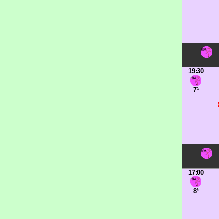
19:30
7ª
17:00
8ª