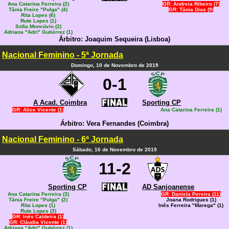
Ana Catarina Ferreira (2)
GR: Andreia Ribeiro (7)
Tânia Freire "Pulga" (4)
GR: Tânia Dias (9)
Rita Lopes (6)
Rute Lopes (1)
Sofia Moncóvio (2)
Adriana "Adri" Gutiérrez (1)
Árbitro: Joaquim Sequeira (Lisboa)
Nacional Feminino - 5ª Jornada
Domingo, 10 de Novembro de 2019
0-1
A Acad. Coimbra
Sporting CP
GR: Alice Vicente (1)
Ana Catarina Ferreira (1)
Árbitro: Vera Fernandes (Coimbra)
Nacional Feminino - 6ª Jornada
Sábado, 16 de Novembro de 2019
11-2
Sporting CP
AD Sanjoanense
Ana Catarina Ferreira (3)
GR: Daniela Pereira (11)
Tânia Freire "Pulga" (2)
Joana Rodrigues (1)
Rita Lopes (1)
Inês Ferreira "Marega" (1)
Rute Lopes (3)
GR: Inês Caldeira (1)
GR: Cláudia Vicente (1)
Adriana "Adri" Gutiérrez (1)