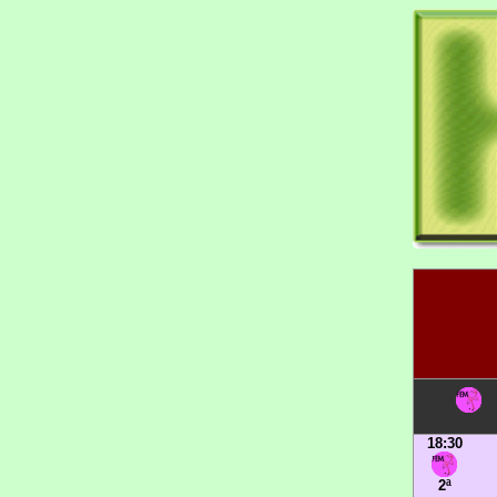
18:30
2ª