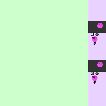
18:00
5ª
21:00
6ª