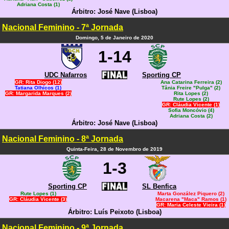
Adriana Costa (1)
Árbitro: José Nave (Lisboa)
Nacional Feminino - 7ª Jornada
Domingo, 5 de Janeiro de 2020
1-14
UDC Nafarros
Sporting CP
GR: Rita Diogo (12)
Ana Catarina Ferreira (2)
Tatiana Olhícos (1)
Tânia Freire "Pulga" (2)
GR: Margarida Marques (2)
Rita Lopes (2)
Rute Lopes (2)
GR: Cláudia Vicente (1)
Sofia Moncóvio (4)
Adriana Costa (2)
Árbitro: José Nave (Lisboa)
Nacional Feminino - 8ª Jornada
Quinta-Feira, 28 de Novembro de 2019
1-3
Sporting CP
SL Benfica
Rute Lopes (1)
Marta González Piquero (2)
GR: Cláudia Vicente (3)
Macarena "Maca" Ramos (1)
GR: Maria Celeste Vieira (1)
Árbitro: Luís Peixoto (Lisboa)
Nacional Feminino - 9ª Jornada