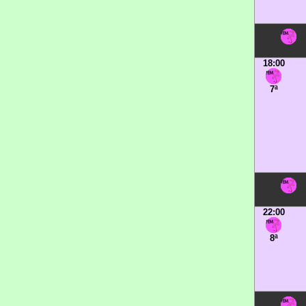
18:00
7ª
22:00
8ª