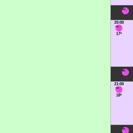
20:00
17ª
21:00
18ª