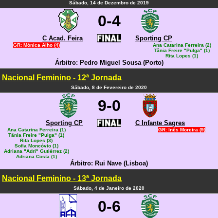
Sábado, 14 de Dezembro de 2019
0-4
C Acad. Feira
Sporting CP
GR: Mónica Alho (4)
Ana Catarina Ferreira (2)
Tânia Freire "Pulga" (1)
Rita Lopes (1)
Árbitro: Pedro Miguel Sousa (Porto)
Nacional Feminino - 12ª Jornada
Sábado, 8 de Fevereiro de 2020
9-0
Sporting CP
C Infante Sagres
Ana Catarina Ferreira (1)
GR: Inês Moreira (9)
Tânia Freire "Pulga" (1)
Rita Lopes (3)
Sofia Moncóvio (1)
Adriana "Adri" Gutiérrez (2)
Adriana Costa (1)
Árbitro: Rui Nave (Lisboa)
Nacional Feminino - 13ª Jornada
Sábado, 4 de Janeiro de 2020
0-6