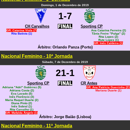
Domingo, 1 de Dezembro de 2019
1-7
CH Carvalhos
Sporting CP
GR: Catarina Viola (7)
Ana Catarina Ferreira (2)
Rita Batista (1)
Tânia Freire "Pulga" (2)
Rita Lopes (2)
Rute Lopes (1)
GR: Inês Caldeira (1)
Árbitro: Orlando Panza (Porto)
Nacional Feminino - 10ª Jornada
Sábado, 7 de Dezembro de 2019
21-1
Sporting CP
CR Antes
Adriana "Adri" Gutiérrez (5)
GR: Ana Patrícia Guerrinha (21
Adriana Costa (2)
Mariana Duarte (1)
Eva Lavado (5)
Inês Florêncio (3)
Maria Raquel Duarte (2)
Diana Pinto (2)
Inês Sobral (1)
Rita Carvalho (1)
GR: Mafalda Ângelo (1)
Árbitro: Jorge Baião (Lisboa)
Nacional Feminino - 11ª Jornada