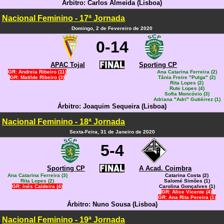
Árbitro: Carlos Almeida (Lisboa)
Nacional Feminino - 17ª Jornada
Domingo, 2 de Fevereiro de 2020
0-14
APAC Tojal
Sporting CP
GR: Andreia Ribeiro (11)
Ana Catarina Ferreira (2)
GR: Matilde Ribeiro (3)
Tânia Freire "Pulga" (2)
Rita Lopes (2)
Rute Lopes (4)
Sofia Moncóvio (3)
Adriana "Adri" Gutiérrez (1)
Árbitro: Joaquim Sequeira (Lisboa)
Nacional Feminino - 18ª Jornada
Sexta-Feira, 31 de Janeiro de 2020
5-4
Sporting CP
A Acad. Coimbra
Ana Catarina Ferreira (3)
Catarina Costa (2)
Rita Lopes (2)
Salomé Simões (1)
GR: Inês Caldeira (4)
Carolina Gonçalves (1)
GR: Alice Vicente (4)
GR: Ana Rita Pereira (1)
Árbitro: Nuno Sousa (Lisboa)
Nacional Feminino - 19ª Jornada