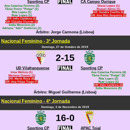
Sporting CP
CA Campo Ourique
Ana Catarina Ferreira (3)
Diana Lopes (1)
Tânia Freire "Pulga" (1)
Raquel Abreu (1)
Rita Lopes (1)
GR: Sandra Coelho (6)
Rute Lopes (1)
GR: Ana Rita Sequeira (3)
GR: Inês Caldeira (1)
GR: Cláudia Vicente (1)
Sofia Moncóvio (2)
Adriana "Adri" Gutiérrez (1)
Árbitro: Jorge Carmona (Lisboa)
Nacional Feminino - 3ª Jornada
Domingo, 27 de Outubro de 2019
2-15
UD Vilafranquense
Sporting CP
Irina Melício (1)
Ana Catarina Ferreira (4)
Mariana Gomes (1)
Tânia Freire "Pulga" (3)
GR: Marta Rosa (8)
Rita Lopes (2)
GR: Ana Filipa Tiago (7)
Rute Lopes (1)
GR: Inês Caldeira (2)
Sofia Moncóvio (5)
Árbitro: Miguel Guilherme (Lisboa)
Nacional Feminino - 4ª Jornada
Domingo, 3 de Novembro de 2019
16-0
Sporting CP
APAC Tojal