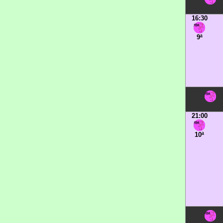
16:30
9ª
21:00
10ª