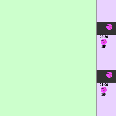
22:30
15ª
21:00
16ª