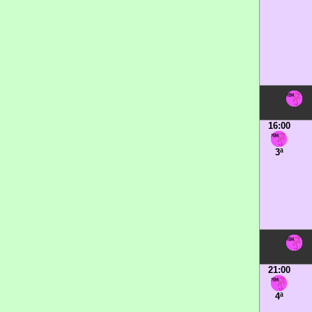
16:00
3ª
21:00
4ª