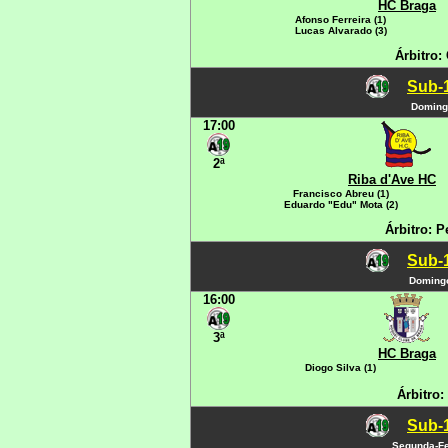
HC Braga
Afonso Ferreira (1)
Lucas Alvarado (3)
Árbitro:
Sub-1
Domingo
17:00
2ª
Riba d'Ave HC
Francisco Abreu (1)
Eduardo "Edu" Mota (2)
Árbitro: 
Sub-1
Domingo
16:00
3ª
HC Braga
Diogo Silva (1)
Árbitro:
Sub-1
Segunda-Fe