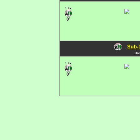
1 Lx
0ª
Sub-1
Dom
1 Lx
0ª