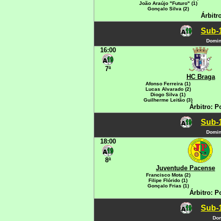
João Araújo "Futuro" (1)
Gonçalo Silva (2)
Árbitr
Sub-1
Domin
16:00
7ª
HC Braga
Afonso Ferreira (1)
Lucas Alvarado (2)
Diogo Silva (1)
Guilherme Leitão (3)
Árbitro: P
Sub-1
Domin
18:00
8ª
Juventude Pacense
Francisco Mota (2)
Filipe Flórido (1)
Gonçalo Frias (1)
Árbitro: P
Sub-1
Dom