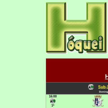
Sub-1
Domingo
16:00
1ª