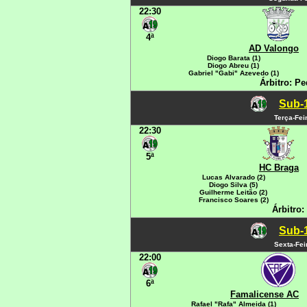
22:30
4ª
AD Valongo
Diogo Barata (1)
Diogo Abreu (1)
Gabriel "Gabi" Azevedo (1)
Árbitro: P
Sub-1
Terça-Fei
22:30
5ª
HC Braga
Lucas Alvarado (2)
Diogo Silva (5)
Guilherme Leitão (2)
Francisco Soares (2)
Árbitro:
Sub-1
Sexta-Fei
22:00
6ª
Famalicense AC
Rafael "Rafa" Almeida (1)