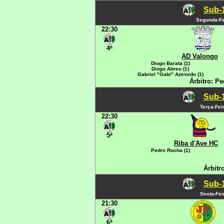
Sub-1
Segunda-Fe
22:30
4ª
AD Valongo
Diogo Barata (1)
Diogo Abreu (1)
Gabriel "Gabi" Azevedo (1)
Árbitro: P
Sub-1
Terça-Fei
22:30
5ª
Riba d'Ave HC
Pedro Rocha (1)
Árbitr
Sub-1
Sexta-Fei
21:30
6ª