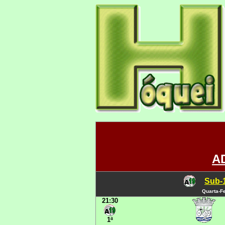
A
Sub-1
Quarta-Fe
21:30
1ª