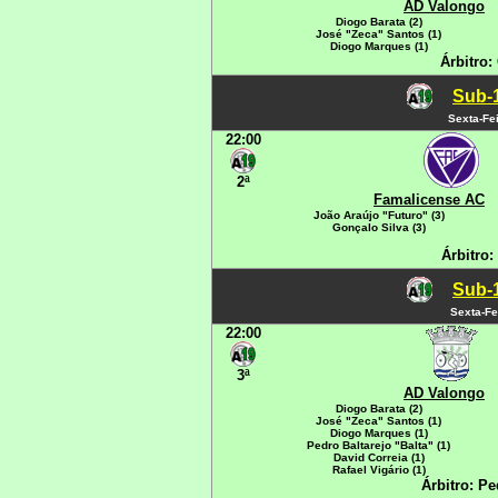
AD Valongo
Diogo Barata (2)
José "Zeca" Santos (1)
Diogo Marques (1)
Árbitro:
Sub-1
Sexta-Fei
22:00
2ª
Famalicense AC
João Araújo "Futuro" (3)
Gonçalo Silva (3)
Árbitro:
Sub-1
Sexta-Fe
22:00
3ª
AD Valongo
Diogo Barata (2)
José "Zeca" Santos (1)
Diogo Marques (1)
Pedro Baltarejo "Balta" (1)
David Correia (1)
Rafael Vigário (1)
Árbitro: P