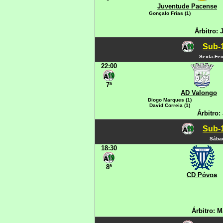
Juventude Pacense
Gonçalo Frias (1)
Árbitro:
Sub-1
Sexta-Fei
22:00
7ª
AD Valongo
Diogo Marques (1)
David Correia (1)
Árbitro:
Sub-1
Sábad
18:30
8ª
CD Póvoa
Árbitro: 