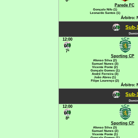
6ª
Parede FC
Gonçalo Nifo (1)
Leonardo Santos (1)
Árbitro:
Sub-1
Domin
12:00
7ª
Sporting CP
Afonso Silva (2)
Samuel Nunes (3)
Vicente Ponte (2)
Gonçalo Gomes (1)
André Ferreira (3)
João Abreu (1)
Filipe Lourenço (2)
Árbitro:
Sub-1
Domin
12:00
8ª
Sporting CP
Afonso Silva (3)
Samuel Nunes (2)
Vicente Ponte (1)
Gonçalo Gomes (1)