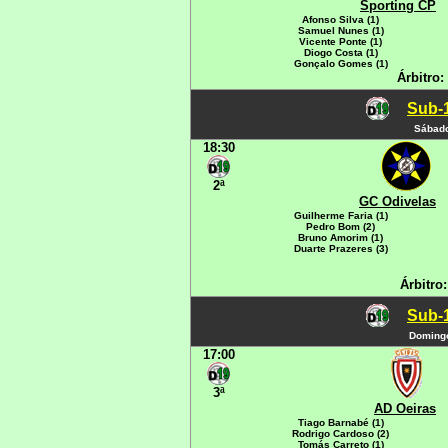
Sporting CP
Afonso Silva (1)
Samuel Nunes (1)
Vicente Ponte (1)
Diogo Costa (1)
Gonçalo Gomes (1)
Árbitro:
Sub-1
Sábado
18:30
2ª
GC Odivelas
Guilherme Faria (1)
Pedro Bom (2)
Bruno Amorim (1)
Duarte Prazeres (3)
Árbitro
Sub-1
Domingo
17:00
3ª
AD Oeiras
Tiago Barnabé (1)
Rodrigo Cardoso (2)
Tomás Carreto (1)