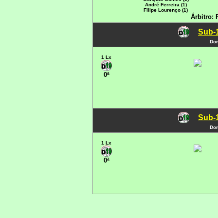
André Ferreira (1)
Filipe Lourenço (1)
Árbitro:
Sub-1
Dom
1 Lx
0ª
Sub-1
Dom
1 Lx
0ª