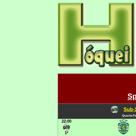
Sp
Sub-1
Quarta-Fe
22:00
1ª