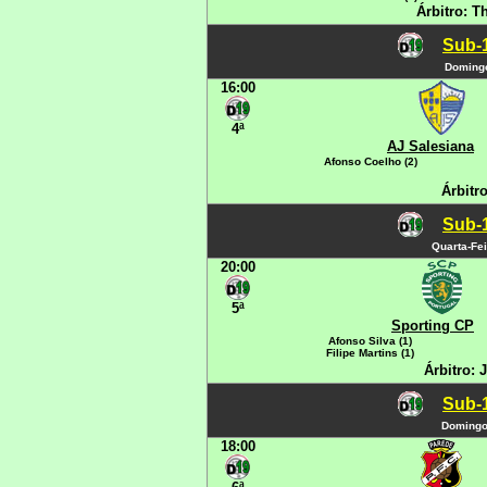
Árbitro: T
Sub-1
Domingo
16:00
4ª
AJ Salesiana
Afonso Coelho (2)
Árbitr
Sub-1
Quarta-Fei
20:00
5ª
Sporting CP
Afonso Silva (1)
Filipe Martins (1)
Árbitro:
Sub-1
Domingo,
18:00