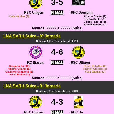
3-5
RSC Uttigen
RHC Dornbirn
Yves Walther (3)
Alberto Gomez (1)
Stefan Sahler (1)
Jonas Fässler (1)
Roché Brunner (2)
Árbitros: ????? e ????? (Suíça)
LNA SVRH Suíça - 8ª Jornada
Sábado, 30 de Novembro de 2019
4-6
RC Biasca
RSC Uttigen
Gregorio Boll (1)
Robin Schaffer (1)
Alberto Orlandi (1)
Patrick Greimel (3)
Giacomo Scanavin (1)
Yves Walther (2)
Lukas Rodoni (1)
Árbitros: ????? e ????? (Suíça)
LNA SVRH Suíça - 9ª Jornada
Domingo, 8 de Dezembro de 2019
4-3
RSC Uttigen
RHC Uri