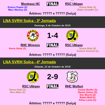
Montreux HC
RSC Uttigen
Esteve Pujals (2)
Simon Rubi (1)
Marc Monney (2)
Robin Schaffer (1)
Árbitros: ????? e ????? (Suíça)
LNA SVRH Suíça - 3ª Jornada
Domingo, 6 de Outubro de 2019
1-4
RHC Wimmis
RSC Uttigen
Kevin Gmür (1)
Simon Rubi (3)
Patrick Greimel (1)
Árbitros: ????? e ????? (Suíça)
LNA SVRH Suíça - 4ª Jornada
Sábado, 12 de Outubro de 2019
2-9
RSC Uttigen
RHC Wolfurt
Simon Rubi (1)
Jaume Bartés (1)
Nico Mohr (1)
Daniel Zehrer (3)
Iker Bosch (3)
Robin Wolf (1)
Kilian Laritz (1)
Árbitros: ????? e ????? (Suíça)