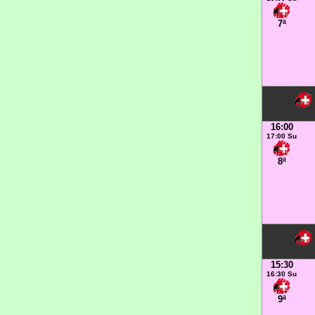
7ª
16:00
17:00 Su
8ª
15:30
16:30 Su
9ª