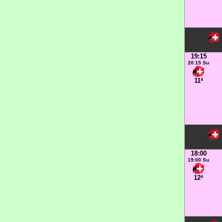
19:15
20:15 Su
11ª
18:00
19:00 Su
12ª