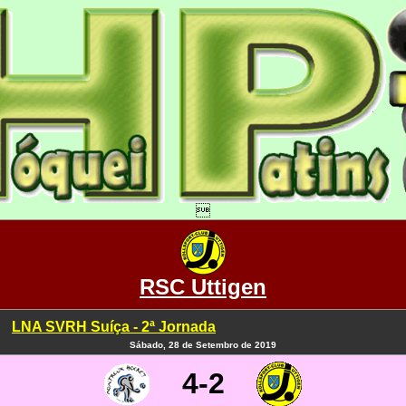

RSC Uttigen
LNA SVRH Suíça - 2ª Jornada
Sábado, 28 de Setembro de 2019
4-2