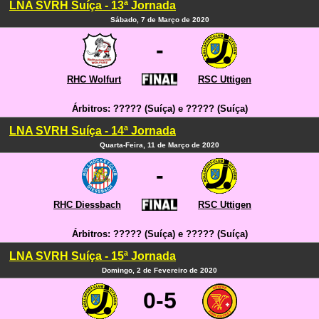
LNA SVRH Suíça - 13ª Jornada
Sábado, 7 de Março de 2020
-
RHC Wolfurt
RSC Uttigen
Árbitros: ????? (Suíça) e ????? (Suíça)
LNA SVRH Suíça - 14ª Jornada
Quarta-Feira, 11 de Março de 2020
-
RHC Diessbach
RSC Uttigen
Árbitros: ????? (Suíça) e ????? (Suíça)
LNA SVRH Suíça - 15ª Jornada
Domingo, 2 de Fevereiro de 2020
0-5