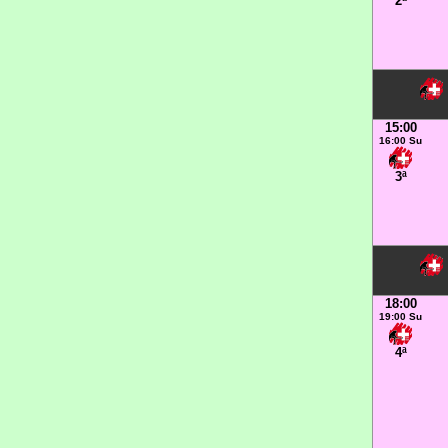
2ª
15:00
16:00 Su
3ª
18:00
19:00 Su
4ª