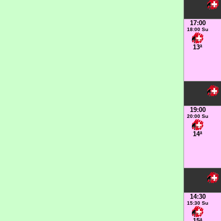
17:00
18:00 Su
13ª
19:00
20:00 Su
14ª
14:30
15:30 Su
15ª