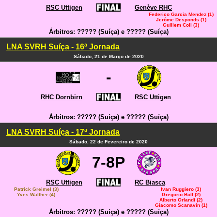
RSC Uttigen
Genève RHC
Federico Garcia Mendez (1)
Jerôme Desponds (1)
Guillem Coll (3)
Árbitros: ????? (Suíça) e ????? (Suíça)
LNA SVRH Suíça - 16ª Jornada
Sábado, 21 de Março de 2020
-
RHC Dornbirn
RSC Uttigen
Árbitros: ????? (Suíça) e ????? (Suíça)
LNA SVRH Suíça - 17ª Jornada
Sábado, 22 de Fevereiro de 2020
7-8P
RSC Uttigen
RC Biasca
Patrick Greimel (3)
Ivan Ruggiero (3)
Yves Walther (4)
Gregorio Boll (2)
Alberto Orlandi (2)
Giacomo Scanavin (1)
Árbitros: ????? (Suíça) e ????? (Suíça)