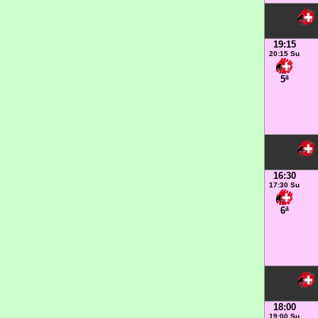
19:15
20:15 Su
5ª
16:30
17:30 Su
6ª
18:00
19:00 Su