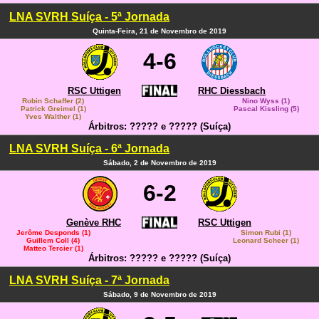
LNA SVRH Suíça - 5ª Jornada
Quinta-Feira, 21 de Novembro de 2019
4-6
RSC Uttigen
RHC Diessbach
Robin Schaffer (2)
Nino Wyss (1)
Patrick Greimel (1)
Pascal Kissling (5)
Yves Walther (1)
Árbitros: ????? e ????? (Suíça)
LNA SVRH Suíça - 6ª Jornada
Sábado, 2 de Novembro de 2019
6-2
Genève RHC
RSC Uttigen
Jerôme Desponds (1)
Simon Rubi (1)
Guillem Coll (4)
Leonard Scheer (1)
Matteo Tercier (1)
Árbitros: ????? e ????? (Suíça)
LNA SVRH Suíça - 7ª Jornada
Sábado, 9 de Novembro de 2019