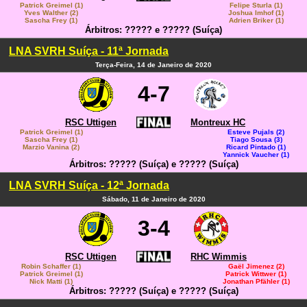
Patrick Greimel (1)
Felipe Sturla (1)
Yves Walther (2)
Joshua Imhof (1)
Sascha Frey (1)
Adrien Briker (1)
Árbitros: ????? e ????? (Suíça)
LNA SVRH Suíça - 11ª Jornada
Terça-Feira, 14 de Janeiro de 2020
4-7
RSC Uttigen
Montreux HC
Patrick Greimel (1)
Esteve Pujals (2)
Sascha Frey (1)
Tiago Sousa (3)
Marzio Vanina (2)
Ricard Pintado (1)
Yannick Vaucher (1)
Árbitros: ????? (Suíça) e ????? (Suíça)
LNA SVRH Suíça - 12ª Jornada
Sábado, 11 de Janeiro de 2020
3-4
RSC Uttigen
RHC Wimmis
Robin Schaffer (1)
Gaël Jimenez (2)
Patrick Greimel (1)
Patrick Wittwer (1)
Nick Matti (1)
Jonathan Pfähler (1)
Árbitros: ????? (Suíça) e ????? (Suíça)