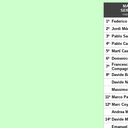
MA
SER
copy
1º
Federico
2º
Jordi Mé
3º
Pablo Sa
4º
Pablo Ca
5º
Martí Ca
6º
Domenico
Francesc
7º
Compag
8º
Davide B
Davide N
Massimo 
11º
Marco Pa
12º
Marc Co
Andrea M
14º
Davide M
Emanuel 