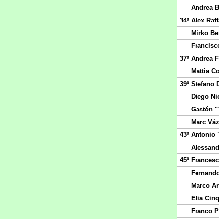
Andrea B
34º
Alex Raff
Mirko Be
Francisc
37º
Andrea F
Mattia C
39º
Stefano 
Diego Nic
Gastón "
Marc Vá
43º
Antonio 
Alessand
45º
Francesc
Fernando
Marco Ar
Elia Cinq
Franco P