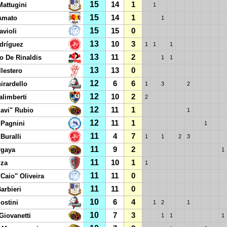
15
14
1
attugini
1
15
14
1
Amato
1
15
15
0
avioli
13
10
3
dríguez
1
1
1
13
11
2
o De Rinaldis
1
1
13
13
0
lestero
12
6
6
irardello
1
3
2
12
10
2
alimberti
2
12
11
1
Xavi" Rubio
1
12
11
1
 Pagnini
1
11
4
7
Buralli
1
1
2
3
11
9
2
rgaya
1
11
10
1
iza
1
11
11
0
Caio" Oliveira
11
11
0
arbieri
10
6
4
ostini
1
2
1
10
7
3
Giovanetti
1
1
1