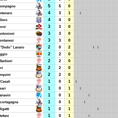
5
5
0
 Compagno
4
3
1
ostenaro
1
4
4
0
llero
3
3
0
orsi
3
3
0
ntonioni
3
3
0
Fontanesi
2
0
2
"Dodo" Lanaro
1
1
2
2
0
aggio
2
2
0
Barbieri
2
2
0
ri
2
2
0
inquini
1
0
1
 Casali
1
1
0
1
sari
1
1
0
1
anavin
1
1
0
1
cortagagna
1
1
0
1
igatti
1
1
0
1
tefani
1