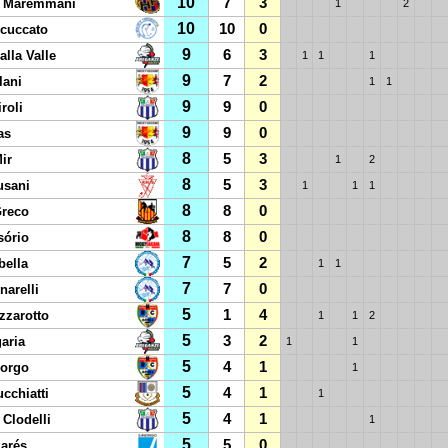
10
7
3
 Maremmani
1
2
10
10
0
cuccato
9
6
3
lla Valle
1
1
1
9
7
2
lani
1
1
9
9
0
roli
9
9
0
as
8
5
3
ir
1
2
8
5
3
usani
1
1
1
8
8
0
Greco
8
8
0
sório
7
5
2
bella
1
1
7
7
0
narelli
5
1
4
zzarotto
1
1
2
5
3
2
aria
1
1
5
4
1
Borgo
1
5
4
1
cchiatti
1
5
4
1
 Clodelli
1
5
5
0
larés