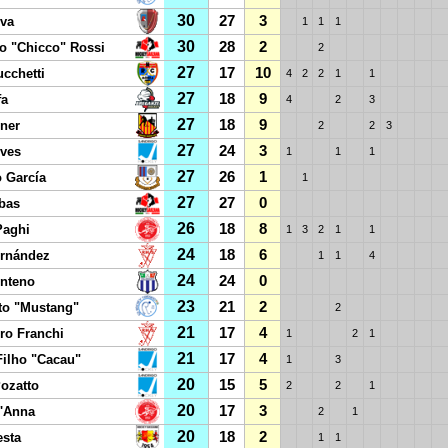
30
27
3
va
1
1
1
30
28
2
o "Chicco" Rossi
2
27
17
10
ucchetti
4
2
2
1
1
27
18
9
fa
4
2
3
27
18
9
rner
2
2
3
27
24
3
ves
1
1
1
27
26
1
 García
1
27
27
0
bas
26
18
8
Paghi
1
3
2
1
1
24
18
6
ernández
1
1
4
24
24
0
nteno
23
21
2
to "Mustang"
2
21
17
4
ro Franchi
1
2
1
21
17
4
Filho "Cacau"
1
3
20
15
5
Pozatto
2
2
1
20
17
3
'Anna
2
1
20
18
2
esta
1
1