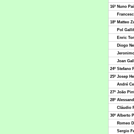
16º
Nuno Pai
Francesc
18º
Matteo Z
Pol Galli
Enric To
Diogo Ne
Jeronimo
Joan Gal
24º
Stefano 
25º
Josep H
André Ce
27º
João Pin
28º
Alessand
Cláudio 
30º
Alberto 
Romeo D
Sergio F