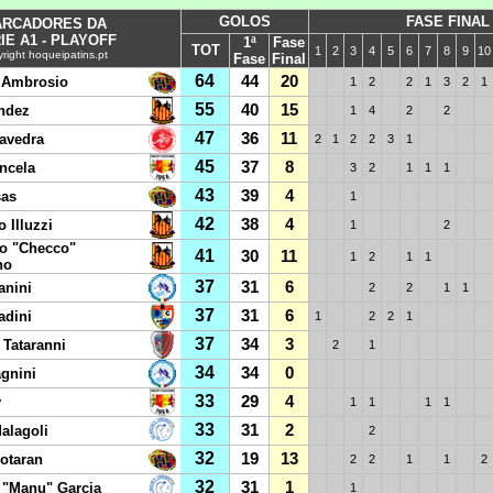
GOLOS
FASE FINAL
RCADORES DA
IE A1 - PLAYOFF
1ª
Fase
TOT
1
2
3
4
5
6
7
8
9
10
right hoqueipatins.pt
Fase
Final
64
44
20
 Ambrosio
1
2
2
1
3
2
1
55
40
15
ndez
1
4
2
2
47
36
11
avedra
2
1
2
2
3
1
45
37
8
ncela
3
2
1
1
1
43
39
4
sas
1
42
38
4
 Illuzzi
1
2
o "Checco"
41
30
11
1
2
1
1
no
37
31
6
anini
2
2
1
1
37
31
6
adini
1
2
2
1
37
34
3
Tataranni
2
1
34
34
0
gnini
33
29
4
y
1
1
1
1
33
31
2
alagoli
2
32
19
13
otaran
2
2
1
1
2
32
31
1
"Manu" Garcia
1