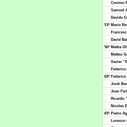
Cosimo M
Samuel 
Davide G
53º
Mario Ro
Francesc
David Bal
56º
Mattia Gh
Matteo G
Xavier "
Federico
60º
Federico 
Jordi Bu
Juan Far
Ricardo "
Nicolas B
65º
Pietro Ag
Lorenzo 