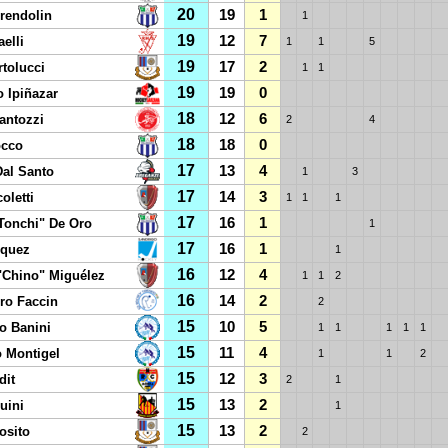
20
19
1
rendolin
1
19
12
7
aelli
1
1
5
19
17
2
rtolucci
1
1
19
19
0
o Ipiñazar
18
12
6
antozzi
2
4
18
18
0
occo
17
13
4
Dal Santo
1
3
17
14
3
oletti
1
1
1
17
16
1
Tonchi" De Oro
1
17
16
1
zquez
1
16
12
4
"Chino" Miguélez
1
1
2
16
14
2
ro Faccin
2
15
10
5
o Banini
1
1
1
1
1
15
11
4
 Montigel
1
1
2
15
12
3
dit
2
1
15
13
2
uini
1
15
13
2
osito
2