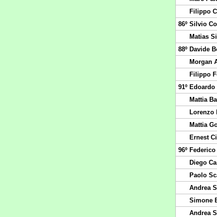
Filippo
86º
Silvio C
Matias Si
88º
Davide B
Morgan A
Filippo 
91º
Edoardo 
Mattia B
Lorenzo 
Mattia Go
Ernest C
96º
Federico
Diego Ca
Paolo Sc
Andrea S
Simone B
Andrea S