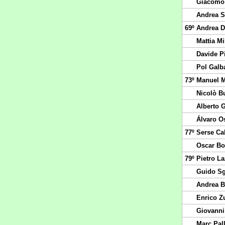
Giacomo
Andrea S
69º
Andrea Da
Mattia Mi
Davide Pi
Pol Galb
73º
Manuel M
Nicolò B
Alberto 
Álvaro O
77º
Serse Ca
Oscar Bo
79º
Pietro La
Guido Sg
Andrea 
Enrico Zu
Giovanni
Marc Pal