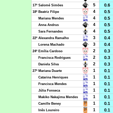
0.6
5
17º
Salomé Simões
0.5
4
18º
Beatriz Filipe
0.5
4
Mariana Mendes
0.5
4
Anna Andrus
0.5
4
Sara Fernandes
0.4
3
22º
Alexandra Ramalho
0.4
3
Lorena Machado
0.3
2
24º
Emília Cardoso
0.3
2
Francisca Rodrigues
0.3
2
Daniela Silva
0.1
1
27º
Mariana Duarte
0.1
1
Catarina Henriques
0.1
1
Francisca Mendes
0.1
1
Júlia Fonseca
0.1
1
Makiko Nakajima Mendes
0.1
1
Camille Beney
0.1
1
Inês Loureiro