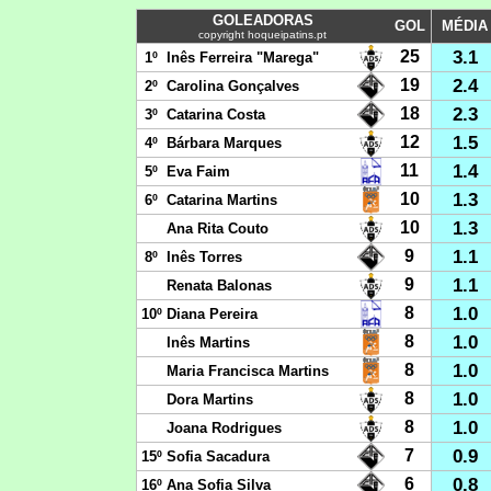
GOLEADORAS
GOL
MÉDIA
copyright hoqueipatins.pt
3.1
25
1º
Inês Ferreira "Marega"
2.4
19
2º
Carolina Gonçalves
2.3
18
3º
Catarina Costa
1.5
12
4º
Bárbara Marques
1.4
11
5º
Eva Faim
1.3
10
6º
Catarina Martins
1.3
10
Ana Rita Couto
1.1
9
8º
Inês Torres
1.1
9
Renata Balonas
1.0
8
10º
Diana Pereira
1.0
8
Inês Martins
1.0
8
Maria Francisca Martins
1.0
8
Dora Martins
1.0
8
Joana Rodrigues
0.9
7
15º
Sofia Sacadura
0.8
6
16º
Ana Sofia Silva