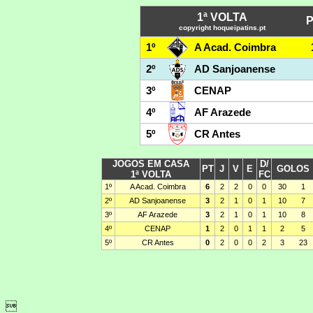
1ª VOLTA
copyright hoqueipatins.pt
1º
A Acad. Coimbra
2º
AD Sanjoanense
3º
CENAP
4º
AF Arazede
5º
CR Antes
JOGOS EM CASA
D/
PT
J
V
E
GOLOS
1ª VOLTA
FC
1º
A Acad. Coimbra
6
2
2
0
0
30
1
2º
AD Sanjoanense
3
2
1
0
1
10
7
3º
AF Arazede
3
2
1
0
1
10
8
4º
CENAP
1
2
0
1
1
2
5
5º
CR Antes
0
2
0
0
2
3
23
