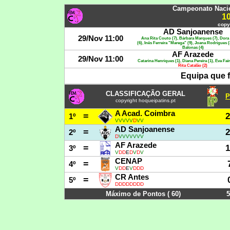
Campeonato Naci
1
copy
AD Sanjoanense
29/Nov 11:00
Ana Rita Couto (7), Bárbara Marques (7), Dora
(6), Inês Ferreira "Marega" (9), Joana Rodrigues (
Balonas (4)
AF Arazede
29/Nov 11:00
Catarina Henriques (1), Diana Pereira (1), Eva Fai
Rita Catalão (2)
Equipa que f
CLASSIFICAÇÃO GERAL
P
copyright hoqueipatins.pt
A Acad. Coimbra
=
2
1º
V
V
V
V
V
D
V
V
AD Sanjoanense
=
2
2º
D
V
V
V
V
V
V
V
AF Arazede
=
1
3º
V
D
D
E
D
V
D
V
CENAP
=
4º
V
D
D
E
V
D
D
D
CR Antes
=
5º
D
D
D
D
D
D
D
D
Máximo de Pontos ( 60)
5