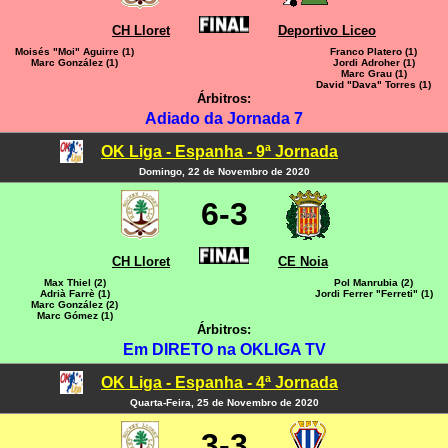
CH Lloret
Deportivo Liceo
Moisés "Moi" Aguirre (1)
Franco Platero (1)
Marc González (1)
Jordi Adroher (1)
Marc Grau (1)
David "Dava" Torres (1)
Árbitros:
Adiado da Jornada 7
OK Liga - Espanha - 9ª Jornada
Domingo, 22 de Novembro de 2020
6-3
CH Lloret
CE Noia
Max Thiel (2)
Pol Manrubia (2)
Adrià Farrè (1)
Jordi Ferrer "Ferreti" (1)
Marc González (2)
Marc Gómez (1)
Árbitros:
Em DIRETO na OKLIGA TV
OK Liga - Espanha - 4ª Jornada
Quarta-Feira, 25 de Novembro de 2020
3-3