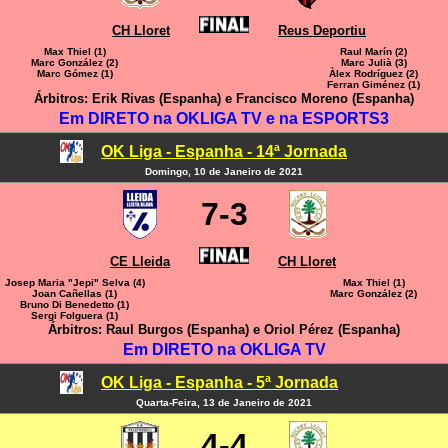
CH Lloret
Reus Deportiu
Max Thiel (1)
Raul Marín (2)
Marc González (2)
Marc Julià (3)
Marc Gómez (1)
Àlex Rodríguez (2)
Ferran Giménez (1)
Árbitros: Erik Rivas (Espanha) e Francisco Moreno (Espanha)
Em DIRETO na OKLIGA TV e na ESPORTS3
OK Liga - Espanha - 14ª Jornada
Domingo, 10 de Janeiro de 2021
7-3
CE Lleida
CH Lloret
Josep Maria "Jepi" Selva (4)
Max Thiel (1)
Joan Cañellas (1)
Marc González (2)
Bruno Di Benedetto (1)
Sergi Folguera (1)
Árbitros: Raul Burgos (Espanha) e Oriol Pérez (Espanha)
Em DIRETO na OKLIGA TV
OK Liga - Espanha - 5ª Jornada
Quarta-Feira, 13 de Janeiro de 2021
4-4