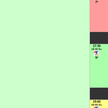
7ª
17:30
18:30 Es
9ª
19:00
20:00 Es