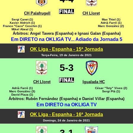
CH Palafrugell
CH Lloret
Sergi Canet (1)
Max Thiel (1)
Xavier Aldrich (1)
Adrià Farrè (1)
Franco "Caco" Ceschin (1)
Marc González (2)
Mikel Abeal (1)
Árbitros: Angel Tavera (Espanha) e Ignasi Galan (Espanha)
Em DIRETO na OKLIGA TV... Adiado da Jornada 5
OK Liga - Espanha - 15ª Jornada
Terça-Feira, 19 de Janeiro de 2021
5-3
CH Lloret
Igualada HC
Adrià Farrè (1)
César "Tety" Vives (2)
Marc González (3)
Sergi Plá (1)
David Plaza (1)
Árbitros: Rubén Fernández (Espanha) e Daniel Villar (Espanha)
Em DIRETO na OKLIGA TV
OK Liga - Espanha - 16ª Jornada
Domingo, 24 de Janeiro de 2021