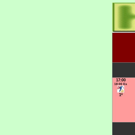
17:00
18:00 Es
1ª