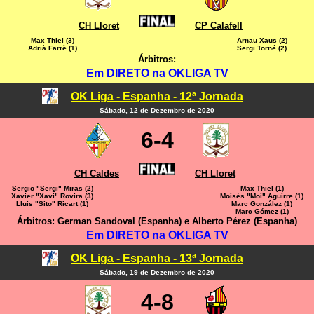
CH Lloret
CP Calafell
Max Thiel (3)
Arnau Xaus (2)
Adrià Farrè (1)
Sergi Torné (2)
Árbitros:
Em DIRETO na OKLIGA TV
OK Liga - Espanha - 12ª Jornada
Sábado, 12 de Dezembro de 2020
6-4
CH Caldes
CH Lloret
Sergio "Sergi" Miras (2)
Max Thiel (1)
Xavier "Xavi" Rovira (3)
Moisés "Moi" Aguirre (1)
Lluis "Sito" Ricart (1)
Marc González (1)
Marc Gómez (1)
Árbitros: German Sandoval (Espanha) e Alberto Pérez (Espanha)
Em DIRETO na OKLIGA TV
OK Liga - Espanha - 13ª Jornada
Sábado, 19 de Dezembro de 2020
4-8