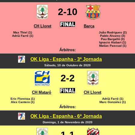
2-10
CH Lloret
Barça
Max Thiel (1)
João Rodrigues (2)
Adrià Farrè (1)
Pablo Alvarez (3)
Pau Bargalló (3)
Ignacio Alabart (1)
Matías Pascual (1)
Árbitros:
OK Liga - Espanha - 3ª Jornada
Sábado, 10 de Outubro de 2020
2-2
CH Mataró
CH Lloret
Eric Florenza (1)
Adrià Farrè (1)
Alex Cantero (1)
Marc González (1)
Árbitros:
OK Liga - Espanha - 6ª Jornada
Domingo, 1 de Novembro de 2020