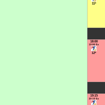
11ª
18:00
19:00 Es
12ª
19:15
20:15 Es