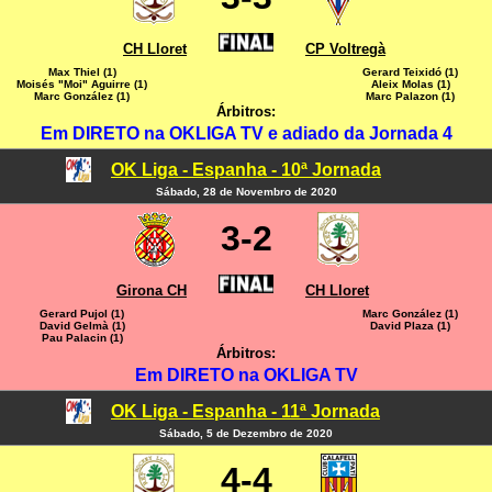
CH Lloret
CP Voltregà
Max Thiel (1)
Gerard Teixidó (1)
Moisés "Moi" Aguirre (1)
Aleix Molas (1)
Marc González (1)
Marc Palazon (1)
Árbitros:
Em DIRETO na OKLIGA TV e adiado da Jornada 4
OK Liga - Espanha - 10ª Jornada
Sábado, 28 de Novembro de 2020
3-2
Girona CH
CH Lloret
Gerard Pujol (1)
Marc González (1)
David Gelmà (1)
David Plaza (1)
Pau Palacin (1)
Árbitros:
Em DIRETO na OKLIGA TV
OK Liga - Espanha - 11ª Jornada
Sábado, 5 de Dezembro de 2020
4-4