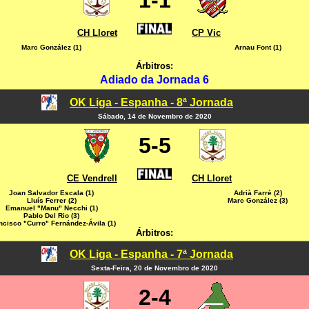
1-1
CH Lloret
CP Vic
Marc González (1)
Arnau Font (1)
Árbitros:
Adiado da Jornada 6
OK Liga - Espanha - 8ª Jornada
Sábado, 14 de Novembro de 2020
5-5
CE Vendrell
CH Lloret
Joan Salvador Escala (1)
Adrià Farrè (2)
Lluís Ferrer (2)
Marc González (3)
Emanuel "Manu" Necchi (1)
Pablo Del Rio (3)
ncisco "Curro" Fernández-Ávila (1)
Árbitros:
OK Liga - Espanha - 7ª Jornada
Sexta-Feira, 20 de Novembro de 2020
2-4