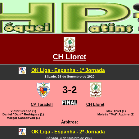
CH Lloret
OK Liga - Espanha - 1ª Jornada
Sábado, 26 de Setembro de 2020
3-2
CP Taradell
CH Lloret
Victor Crespo (1)
Max Thiel (1)
Daniel "Dani" Rodríguez (1)
Moisés "Moi" Aguirre (1)
Marçal Casadevall (1)
Árbitros:
OK Liga - Espanha - 2ª Jornada
Sábado, 3 de Outubro de 2020