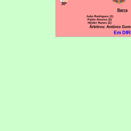
30ª
Barça
João Rodrigues (1)
Pablo Alvarez (2)
Hélder Nunes (2)
Árbitros: António Gom
Em DIR