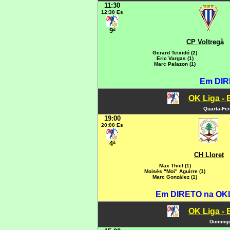
11:30
12:30 Es
9ª
CP Voltregà
Gerard Teixidó (2)
Eric Vargas (1)
Marc Palazon (1)
Em DIR
OK Liga - 
Quarta-Fei
19:00
20:00 Es
4ª
CH Lloret
Max Thiel (1)
Moisés "Moi" Aguirre (1)
Marc González (1)
Em DIRETO na OKLI
OK Liga - 
Domingo