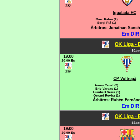
28ª
Igualada HC
Marc Palau (1)
Sergi Plá (1)
Árbitros: Jonathan Sanch
Em DIR
OK Liga - 
Sábad
19:00
20:00 Es
29ª
CP Voltregà
Arnau Canal (2)
Eric Vargas (1)
Humbert Serra (1)
Gerard Rovira (1)
Árbitros: Rubén Fernánd
Em DIR
OK Liga - 
Sábad
19:00
20:00 Es