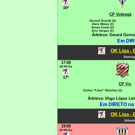
16ª
CP Voltregà
Gerard Teixidó (3)
Aleix Molas (1)
Arnau Canal (1)
Eric Vargas (1)
Árbitros: Gerard Gorin
Em DIR
OK Liga - 
Domingo
17:00
18:00 Es
17ª
CP Vic
Carles "Litus" Sánchez (1)
Árbitros: Iñigo López Lei
Em DIRETO na
OK Liga - 
Sábado
19:00
20:00 Es