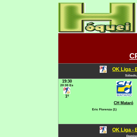
CP
OK Liga - 
Sábado,
19:30
20:30 Es
1ª
CH Mataró
Eric Florenza (1)
OK Liga - 
Doming