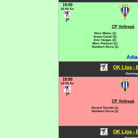
19:00
20:00 Es
2ª
CP Voltregà
Aleix Molas (1)
Arnau Canal (3)
Eric Vargas (2)
Marc Palazon (1)
Humbert Serra (1)
Adia
OK Liga - 
Domingo
18:00
19:00 Es
7ª
CP Voltregà
Gerard Teixidó (1)
Humbert Serra (1)
OK Liga - 
Domingo