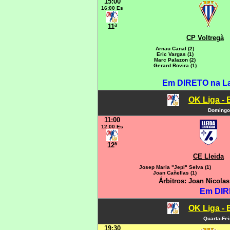
15:00
16:00 Es
11ª
CP Voltregà
Arnau Canal (2)
Eric Vargas (1)
Marc Palazon (2)
Gerard Rovira (1)
Em DIRETO na L
OK Liga - 
Domingo
11:00
12:00 Es
12ª
CE Lleida
Josep Maria "Jepi" Selva (1)
Joan Cañellas (1)
Árbitros: Joan Nicola
Em DIR
OK Liga - 
Quarta-Fe
19:30