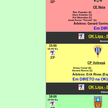
22ª
CE Noia
Roc Pujadas (2)
Aleix Esteller (1)
Pol Manrubia (1)
Jordi Ferrer "Ferreti" (1)
Árbitros: Gerard Gorin
Em DIR
OK Liga - 
Doming
15:00
16:00 Es
23ª
CP Voltregà
Arnau Canal (2)
Gerard Rovira (1)
Árbitros: Erik Rivas (
Em DIRETO na OKLI
OK Liga - 
Sábad
18:00
19:00 Es