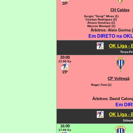
10ª
CH Caldes
Sergio "Sergi" Miras (1)
Cristian Rodríguez (2)
Álvaro Giménez (1)
Marcos Blanqué (1)
Árbitros: Aleix Gorina
Em DIRETO na OKLI
OK Liga - 
Terça-Fe
20:00
21:00 Es
15ª
CP Voltregà
Roger Font (1)
Árbitros: David Calon
Em DIR
OK Liga - 
Sábado
16:00
17:00 Es