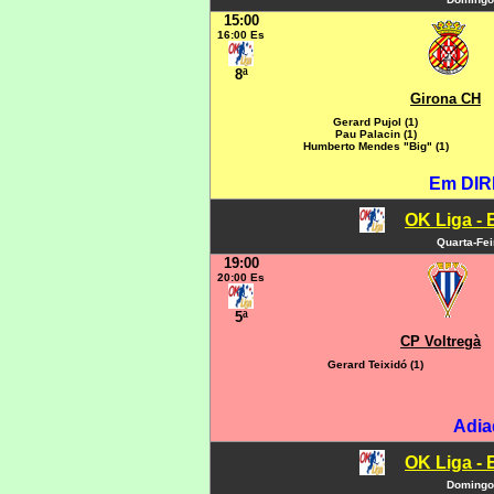
15:00
16:00 Es
8ª
Girona CH
Gerard Pujol (1)
Pau Palacin (1)
Humberto Mendes "Big" (1)
Em DIR
OK Liga - 
Quarta-Fei
19:00
20:00 Es
5ª
CP Voltregà
Gerard Teixidó (1)
Adia
OK Liga - 
Domingo