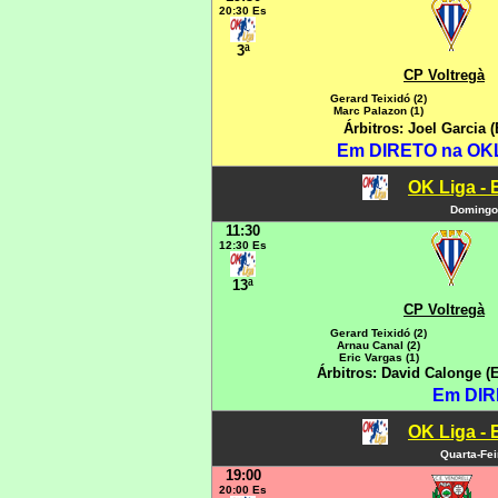
20:30 Es
3ª
CP Voltregà
Gerard Teixidó (2)
Marc Palazon (1)
Árbitros: Joel Garcia
Em DIRETO na OKLI
OK Liga - 
Domingo
11:30
12:30 Es
13ª
CP Voltregà
Gerard Teixidó (2)
Arnau Canal (2)
Eric Vargas (1)
Árbitros: David Calonge (
Em DIR
OK Liga - 
Quarta-Fe
19:00
20:00 Es