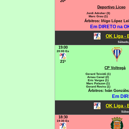
20ª
Deportivo Liceo
Jordi Adroher (3)
Marc Grau (1)
Árbitros: Iñigo López Le
Em DIRETO na OK
OK Liga - 
Sábado,
19:00
20:00 Es
21ª
CP Voltregà
Gerard Teixidó (1)
Arnau Canal (2)
Eric Vargas (1)
Marc Palazon (1)
Gerard Rovira (1)
Árbitros: Iván Gonzál
Em DIR
OK Liga - 
Sábad
18:30
19:30 Es