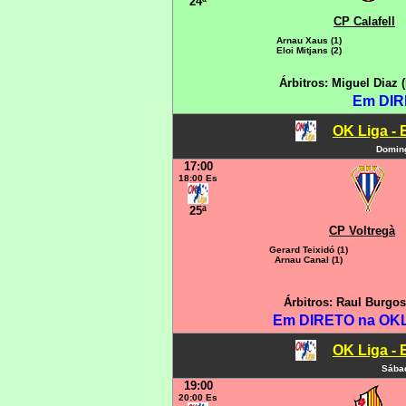
24ª
CP Calafell
Arnau Xaus (1)
Eloi Mitjans (2)
Árbitros: Miguel Diaz
Em DIR
OK Liga - 
Doming
17:00
18:00 Es
25ª
CP Voltregà
Gerard Teixidó (1)
Arnau Canal (1)
Árbitros: Raul Burgo
Em DIRETO na OKLI
OK Liga - 
Sábad
19:00
20:00 Es