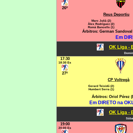
26ª
Reus Deportiu
Marc Julià (2)
Àlex Rodríguez (2)
Romà Bancells (1)
Árbitros: German Sandoval 
Em DIR
OK Liga - 
Domin
17:30
18:30 Es
27ª
CP Voltregà
Gerard Teixidó (2)
Humbert Serra (1)
Árbitros: Oriol Pérez
Em DIRETO na OKLI
OK Liga - 
Sába
19:00
20:00 Es