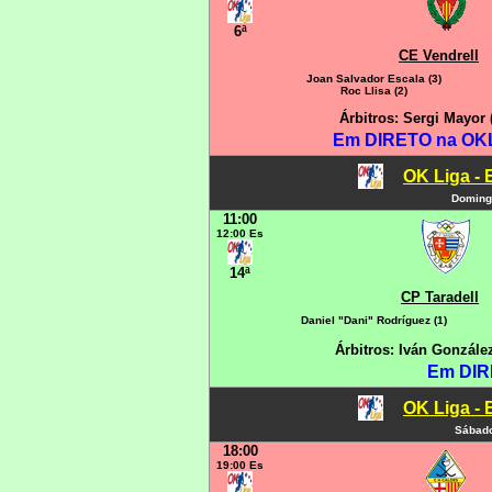
6ª
CE Vendrell
Joan Salvador Escala (3)
Roc Llisa (2)
Árbitros: Sergi Mayor
Em DIRETO na OKLI
OK Liga - 
Domingo
11:00
12:00 Es
14ª
CP Taradell
Daniel "Dani" Rodríguez (1)
Árbitros: Iván Gonzále
Em DIR
OK Liga - 
Sábado
18:00
19:00 Es