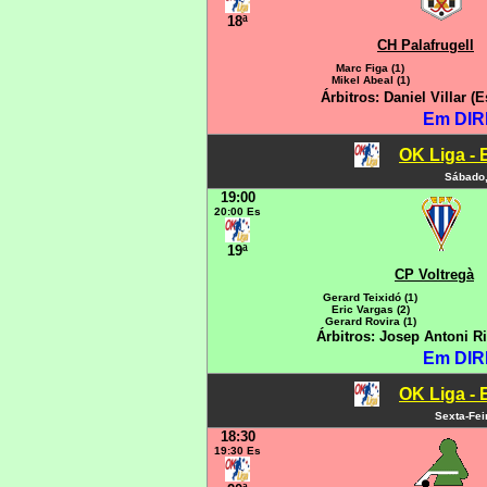
18ª
CH Palafrugell
Marc Figa (1)
Mikel Abeal (1)
Árbitros: Daniel Villar
Em DIR
OK Liga - 
Sábado,
19:00
20:00 Es
19ª
CP Voltregà
Gerard Teixidó (1)
Eric Vargas (2)
Gerard Rovira (1)
Árbitros: Josep Antoni R
Em DIR
OK Liga - 
Sexta-Fei
18:30
19:30 Es