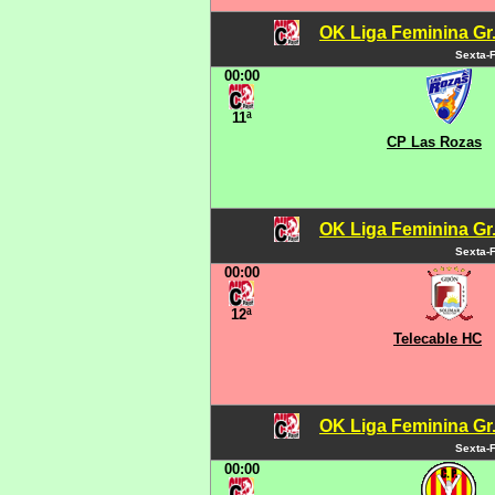
OK Liga Feminina Gr.C
Sexta-F
00:00
11ª
CP Las Rozas
OK Liga Feminina Gr.C
Sexta-F
00:00
12ª
Telecable HC
OK Liga Feminina Gr.C
Sexta-F
00:00