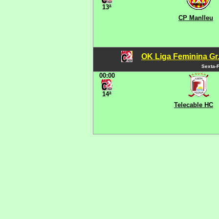
13ª
CP Manlleu
OK Liga Feminina Gr.C
Sexta-F
00:00
14ª
Telecable HC