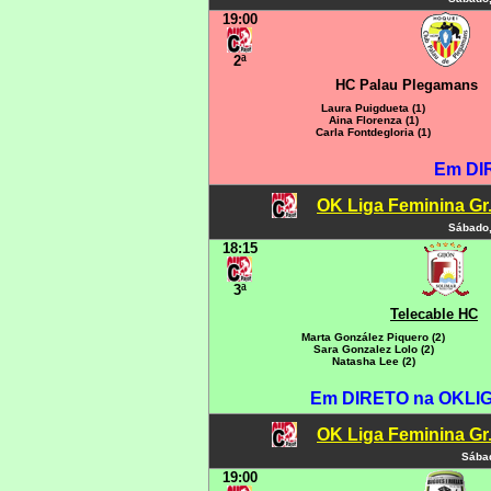
19:00
2ª
HC Palau Plegamans
Laura Puigdueta (1)
Aina Florenza (1)
Carla Fontdegloria (1)
Em DI
OK Liga Feminina Gr.C
Sábado,
18:15
3ª
Telecable HC
Marta González Piquero (2)
Sara Gonzalez Lolo (2)
Natasha Lee (2)
Em DIRETO na OKLIGA
OK Liga Feminina Gr.C
Sábad
19:00