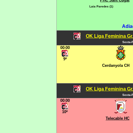
PHC Sant Cugat
Laia Paredes (1)
Adia
OK Liga Feminina Gr.C
Sexta-F
00:00
9ª
Cerdanyola CH
OK Liga Feminina Gr.C
Sexta-F
00:00
10ª
Telecable HC