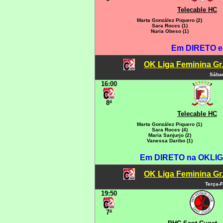
Telecable HC
Marta González Piquero (2)
Sara Roces (1)
Nuria Obeso (1)
Em DIRETO em
OK Liga Feminina Gr.C
Sábad
16:00
8ª
Telecable HC
Marta González Piquero (1)
Sara Roces (4)
Maria Sanjurjo (2)
Vanessa Daribo (1)
Em DIRETO na OKLIGA
OK Liga Feminina Gr.C
Terça-F
19:50
7ª