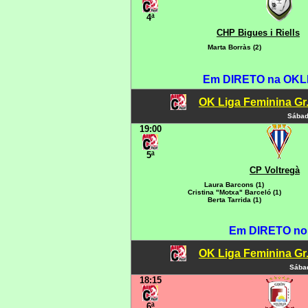
4ª
CHP Bigues i Riells
Marta Borràs (2)
Em DIRETO na OKLIG
OK Liga Feminina Gr.C
Sábad
19:00
5ª
CP Voltregà
Laura Barcons (1)
Cristina "Motxa" Barceló (1)
Berta Tarrida (1)
Em DIRETO no
OK Liga Feminina Gr.C
Sábad
18:15
6ª