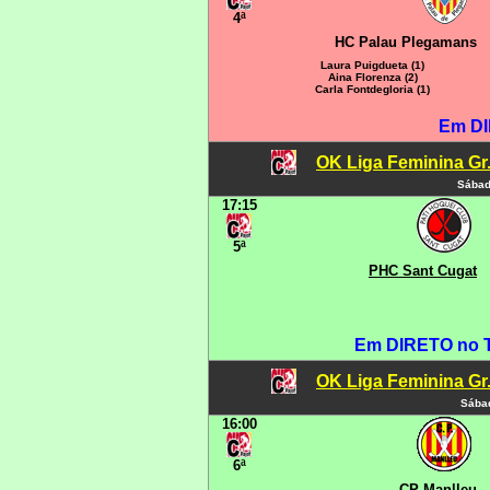
4ª
HC Palau Plegamans
Laura Puigdueta (1)
Aina Florenza (2)
Carla Fontdegloria (1)
Em DI
OK Liga Feminina Gr.C
Sábad
17:15
5ª
PHC Sant Cugat
Em DIRETO no 
OK Liga Feminina Gr.C
Sábad
16:00
6ª
CP Manlleu