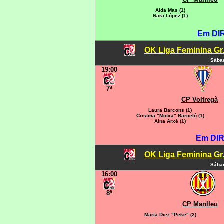
Aida Mas (1)
Nara López (1)
Em DI
OK Liga Feminina Gr.C
Sábad
19:00
7ª
CP Voltregà
Laura Barcons (1)
Cristina "Motxa" Barceló (1)
Aina Arxé (1)
Em DIR
OK Liga Feminina Gr.C
Sábad
16:00
8ª
CP Manlleu
Maria Diez "Peke" (2)