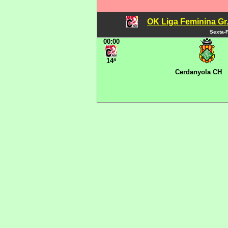
OK Liga Feminina Gr.C
Sexta-F
00:00
14ª
Cerdanyola CH