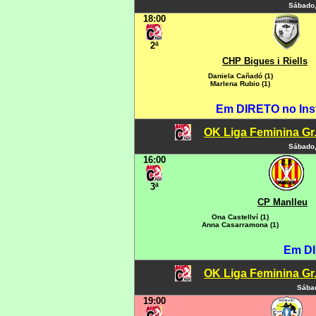
Sábado,
18:00
2ª
CHP Bigues i Riells
Daniela Cañadó (1)
Marlena Rubio (1)
Em DIRETO no Inst
OK Liga Feminina Gr.C
Sábado,
16:00
3ª
CP Manlleu
Ona Castellví (1)
Anna Casarramona (1)
Em DI
OK Liga Feminina Gr.C
Sábad
19:00