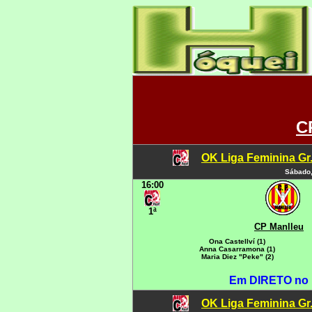
C
OK Liga Feminina Gr.C
Sábado,
16:00
1ª
CP Manlleu
Ona Castellví (1)
Anna Casarramona (1)
Maria Diez "Peke" (2)
Em DIRETO no
OK Liga Feminina Gr.C