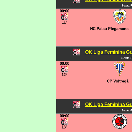
Sexta-F
00:00
11ª
HC Palau Plegamans
OK Liga Feminina Gr.C
Sexta-F
00:00
12ª
CP Voltregà
OK Liga Feminina Gr.C
Sexta-F
00:00
13ª