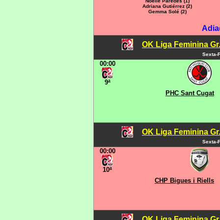
Noelie Paredes (1)
Adriana Gutiérrez (2)
Gemma Solé (2)
Adia
OK Liga Feminina Gr.C
Sexta-F
00:00
9ª
PHC Sant Cugat
OK Liga Feminina Gr.C
Sexta-F
00:00
10ª
CHP Bigues i Riells
OK Liga Feminina Gr.C