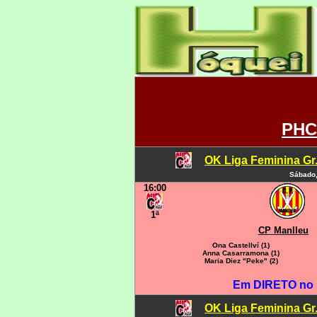
PHC
OK Liga Feminina Gr.C
Sábado,
16:00
1ª
CP Manlleu
Ona Castellví (1)
Anna Casarramona (1)
Maria Diez "Peke" (2)
Em DIRETO no
OK Liga Feminina Gr.C