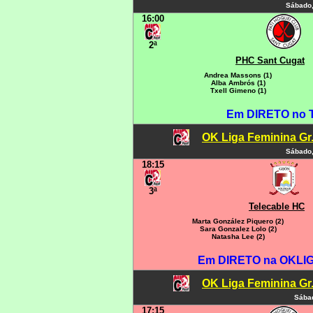
Sábado,
16:00
2ª
PHC Sant Cugat
Andrea Massons (1)
Alba Ambrós (1)
Txell Gimeno (1)
Em DIRETO no 
OK Liga Feminina Gr.C
Sábado,
18:15
3ª
Telecable HC
Marta González Piquero (2)
Sara Gonzalez Lolo (2)
Natasha Lee (2)
Em DIRETO na OKLIGA
OK Liga Feminina Gr.C
Sábad
17:15