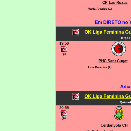
CP Las Rozas
Maria Alcalde (1)
Em DIRETO no 
OK Liga Feminina Gr.C
Terça-F
19:50
7ª
PHC Sant Cugat
Laia Paredes (1)
Adia
OK Liga Feminina Gr.C
Quinta-
20:55
8ª
Cerdanyola CH