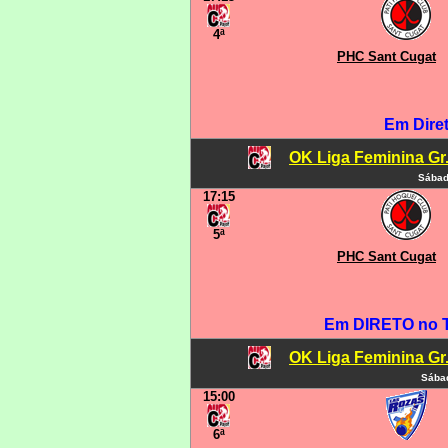
4ª
PHC Sant Cugat
Em Dire
OK Liga Feminina Gr.C
Sábad
17:15
5ª
PHC Sant Cugat
Em DIRETO no 
OK Liga Feminina Gr.C
Sábad
15:00
6ª