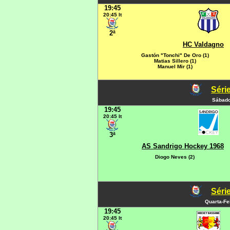
19:45
20:45 It
2ª
HC Valdagno
Gastón "Tonchi" De Oro (1)
Matias Sillero (1)
Manuel Mir (1)
Série
Sábado
19:45
20:45 It
3ª
AS Sandrigo Hockey 1968
Diogo Neves (2)
Série
Quarta-Fe
19:45
20:45 It