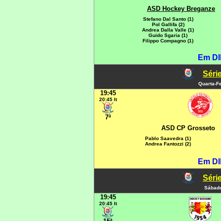
ASD Hockey Breganze
Stefano Dal Santo (1)
Pol Gallifa (2)
Andrea Dalla Valle (1)
Guido Sgaria (1)
Filippo Compagno (1)
Em DI
Série
Quarta-Fe
19:45
20:45 It
7ª
ASD CP Grosseto
Pablo Saavedra (1)
Andrea Fantozzi (2)
Em DI
Série
Sábado
19:45
20:45 It