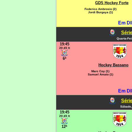
GDS Hockey Forte
Federico Ambrosio (2)
Jordi Burgaya (1)
Em DI
Série
Quarta-Fe
19:45
20:45 It
6ª
Hockey Bassano
Marc Coy (1)
Samuel Amato (1)
Em DI
Série
Sábado,
19:45
20:45 It
12ª