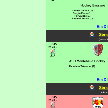
20ª
Hockey Bassano
Pablo Cancela (2)
Sergio Festa (1)
Pol Galbas (1)
Samuel Amato (1)
Em DI
Série
Quarta-
19:45
20:45 It
21ª
ASD Montebello Hockey
Massimo Tataranni (2)
Em DI
Série
Sábad
19:45
20:45 It