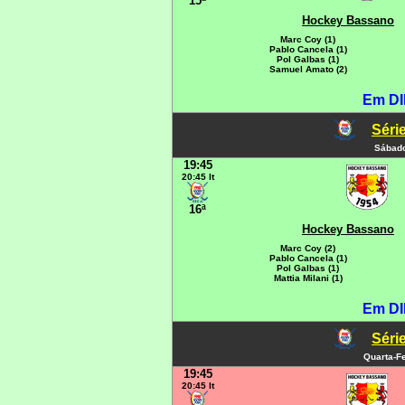
15ª
Hockey Bassano
Marc Coy (1)
Pablo Cancela (1)
Pol Galbas (1)
Samuel Amato (2)
Em DI
Série
Sábado
19:45
20:45 It
16ª
Hockey Bassano
Marc Coy (2)
Pablo Cancela (1)
Pol Galbas (1)
Mattia Milani (1)
Em DI
Série
Quarta-Fe
19:45
20:45 It