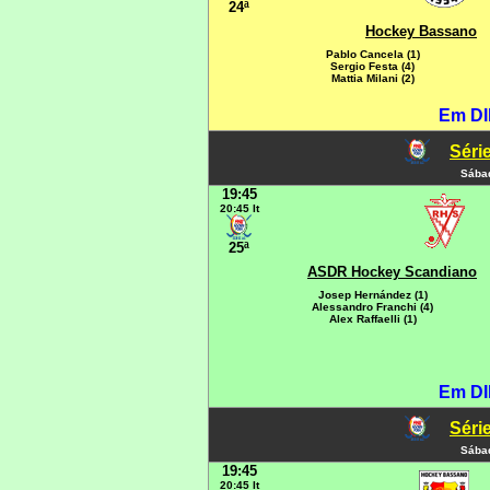
24ª
Hockey Bassano
Pablo Cancela (1)
Sergio Festa (4)
Mattia Milani (2)
Em DI
Série
Sábad
19:45
20:45 It
25ª
ASDR Hockey Scandiano
Josep Hernández (1)
Alessandro Franchi (4)
Alex Raffaelli (1)
Em DI
Série
Sábad
19:45
20:45 It