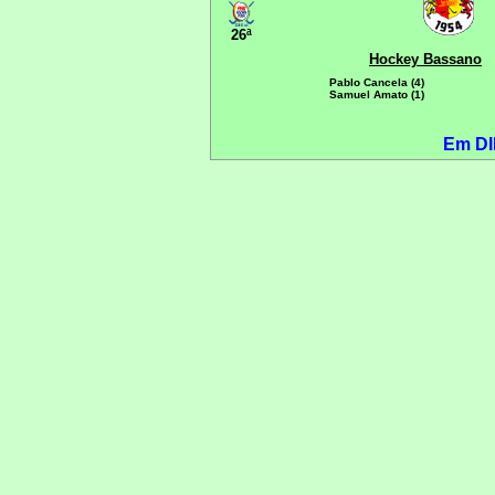
26ª
Hockey Bassano
Pablo Cancela (4)
Samuel Amato (1)
Em DI