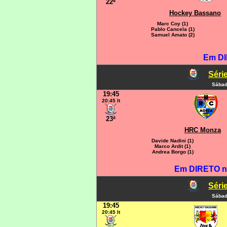
22ª
Hockey Bassano
Marc Coy (1)
Pablo Cancela (1)
Samuel Amato (2)
Em DI
Série
Sábad
19:45
20:45 It
23ª
HRC Monza
Davide Nadini (1)
Marco Ardit (1)
Andrea Borgo (1)
Em DIRETO n
Série
Sábad
19:45
20:45 It