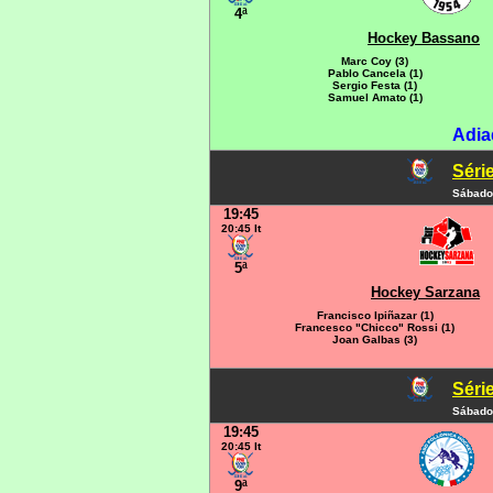
4ª
Hockey Bassano
Marc Coy (3)
Pablo Cancela (1)
Sergio Festa (1)
Samuel Amato (1)
Adia
Série
Sábado
19:45
20:45 It
5ª
Hockey Sarzana
Francisco Ipiñazar (1)
Francesco "Chicco" Rossi (1)
Joan Galbas (3)
Série
Sábado
19:45
20:45 It
9ª