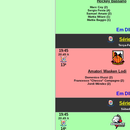
Hockey Bassano
Marc Coy (2)
Sergio Festa (4)
Samuel Amato (2)
Mattia Milani (1)
Mattia Baggio (1)
Em DI
Série
Terça-Fe
19:45
20:45 It
13ª
Amatori Wasken Lodi
Domenico Illuzzi (2)
Francesco "Checco" Compagno (2)
Jordi Méndez (2)
Em DI
Série
Sábad
19:45
20:45 It
14ª