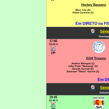
Hockey Bassano
Marc Coy (2)
Pablo Cancela (1)
Em DIRETO na FIS
Série
Domingo,
17:00
18:00 It
19ª
GSH Trissino
Andrea Malagoli (1)
João Pinto "Mustang" (1)
Davide Gavioli (2)
Emanuel "Manu" Garcia (1)
Em DI
Série
Sábado,
19:45
20:45 It