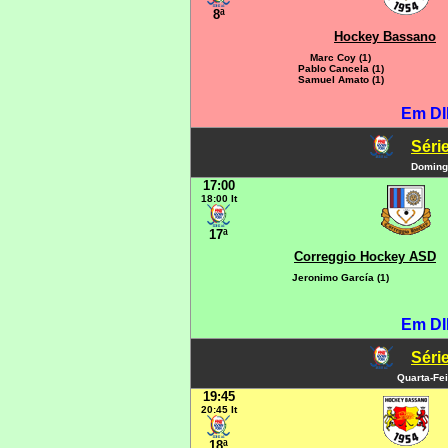
8ª
Hockey Bassano
Marc Coy (1)
Pablo Cancela (1)
Samuel Amato (1)
Em DI
Série
Domingo
17:00
18:00 It
17ª
Correggio Hockey ASD
Jeronimo García (1)
Em DI
Série
Quarta-Fei
19:45
20:45 It
18ª