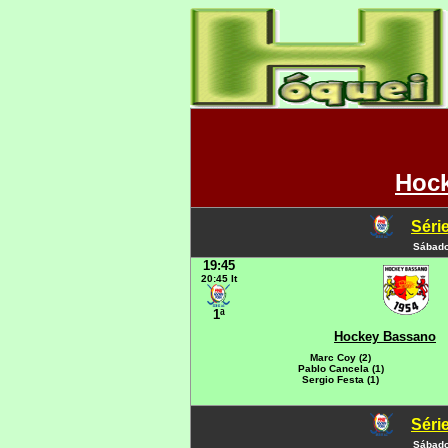
Hoc
Série
Sábado
19:45
20:45 It
1ª
Hockey Bassano
Marc Coy (2)
Pablo Cancela (1)
Sergio Festa (1)
Série
Sábado