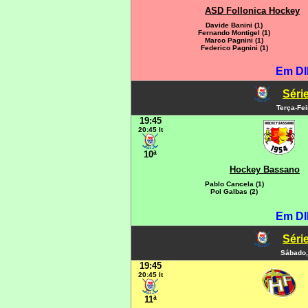
ASD Follonica Hockey
Davide Banini (1)
Fernando Montigel (1)
Marco Pagnini (1)
Federico Pagnini (1)
Em DI
Série
Terça-Fe
19:45
20:45 It
10ª
Hockey Bassano
Pablo Cancela (1)
Pol Galbas (2)
Em DI
Série
Sábado,
19:45
20:45 It
11ª