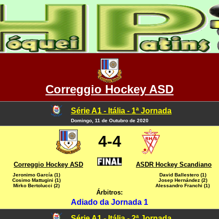
Correggio Hockey ASD
Série A1 - Itália - 1ª Jornada
Domingo, 11 de Outubro de 2020
4-4
Correggio Hockey ASD
ASDR Hockey Scandiano
Jeronimo García (1)
David Ballestero (1)
Cosimo Mattugini (1)
Josep Hernández (2)
Mirko Bertolucci (2)
Alessandro Franchi (1)
Árbitros:
Adiado da Jornada 1
Série A1 - Itália - 2ª Jornada