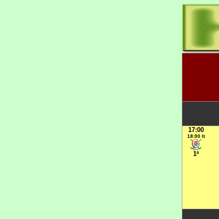
17:00
18:00 It
1ª