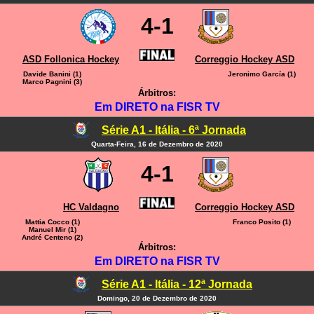
4-1
ASD Follonica Hockey
Correggio Hockey ASD
Davide Banini (1)
Jeronimo García (1)
Marco Pagnini (3)
Árbitros:
Em DIRETO na FISR TV
Série A1 - Itália - 6ª Jornada
Quarta-Feira, 16 de Dezembro de 2020
4-1
HC Valdagno
Correggio Hockey ASD
Mattia Cocco (1)
Franco Posito (1)
Manuel Mir (1)
André Centeno (2)
Árbitros:
Em DIRETO na FISR TV
Série A1 - Itália - 12ª Jornada
Domingo, 20 de Dezembro de 2020