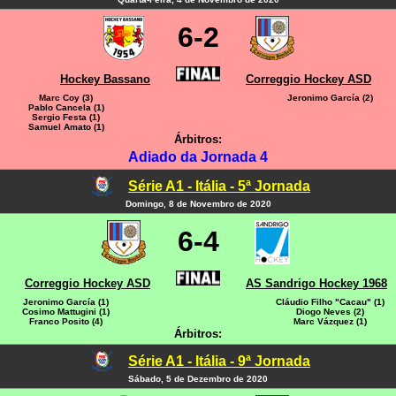
6-2
Hockey Bassano
Correggio Hockey ASD
Marc Coy (3)
Jeronimo García (2)
Pablo Cancela (1)
Sergio Festa (1)
Samuel Amato (1)
Árbitros:
Adiado da Jornada 4
Série A1 - Itália - 5ª Jornada
Domingo, 8 de Novembro de 2020
6-4
Correggio Hockey ASD
AS Sandrigo Hockey 1968
Jeronimo García (1)
Cláudio Filho "Cacau" (1)
Cosimo Mattugini (1)
Diogo Neves (2)
Franco Posito (4)
Marc Vázquez (1)
Árbitros:
Série A1 - Itália - 9ª Jornada
Sábado, 5 de Dezembro de 2020