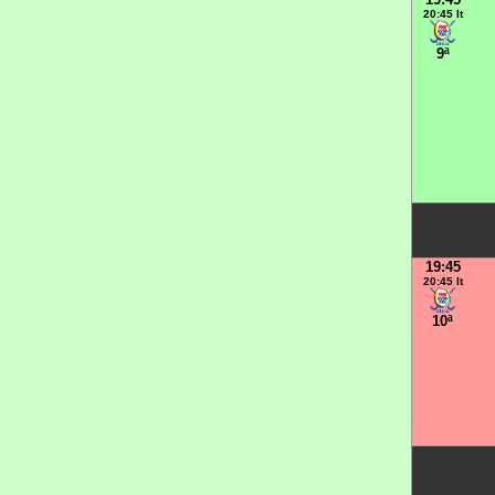
20:45 It
9ª
19:45
20:45 It
10ª