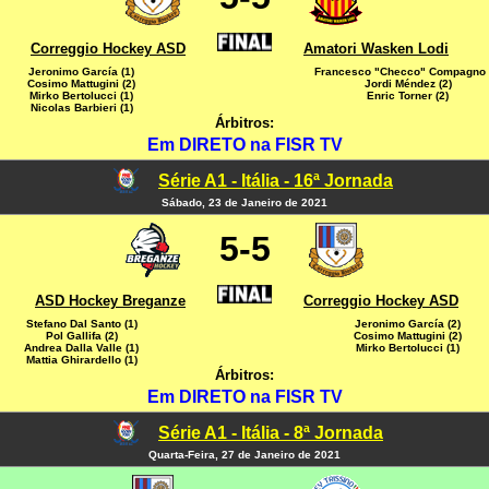
Correggio Hockey ASD
Amatori Wasken Lodi
Jeronimo García (1)
Francesco "Checco" Compagno 
Cosimo Mattugini (2)
Jordi Méndez (2)
Mirko Bertolucci (1)
Enric Torner (2)
Nicolas Barbieri (1)
Árbitros:
Em DIRETO na FISR TV
Série A1 - Itália - 16ª Jornada
Sábado, 23 de Janeiro de 2021
5-5
ASD Hockey Breganze
Correggio Hockey ASD
Stefano Dal Santo (1)
Jeronimo García (2)
Pol Gallifa (2)
Cosimo Mattugini (2)
Andrea Dalla Valle (1)
Mirko Bertolucci (1)
Mattia Ghirardello (1)
Árbitros:
Em DIRETO na FISR TV
Série A1 - Itália - 8ª Jornada
Quarta-Feira, 27 de Janeiro de 2021