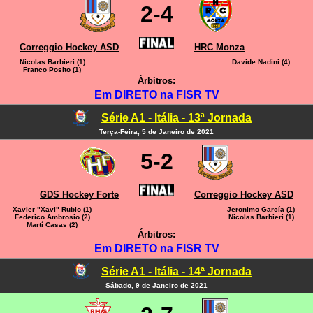
2-4
Correggio Hockey ASD
HRC Monza
Nicolas Barbieri (1)
Davide Nadini (4)
Franco Posito (1)
Árbitros:
Em DIRETO na FISR TV
Série A1 - Itália - 13ª Jornada
Terça-Feira, 5 de Janeiro de 2021
5-2
GDS Hockey Forte
Correggio Hockey ASD
Xavier "Xavi" Rubio (1)
Jeronimo García (1)
Federico Ambrosio (2)
Nicolas Barbieri (1)
Martí Casas (2)
Árbitros:
Em DIRETO na FISR TV
Série A1 - Itália - 14ª Jornada
Sábado, 9 de Janeiro de 2021