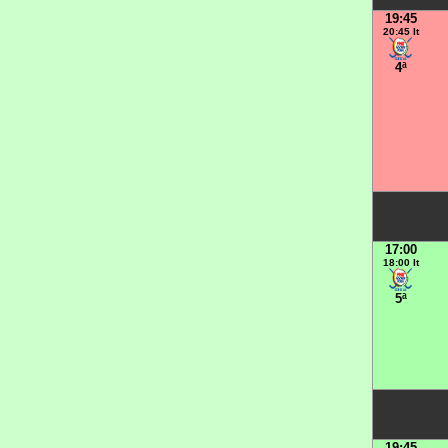
19:45
20:45 It
4ª
17:00
18:00 It
5ª
19:45