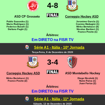
4-8
ASD CP Grosseto
Correggio Hockey ASD
Pablo Saavedra (1)
Jeronimo García (1)
Mario Rodríguez (1)
Cosimo Mattugini (1)
Federico Buralli (1)
Mirko Bertolucci (4)
Stefano Paghi (1)
Nicolas Barbieri (1)
Franco Posito (1)
Árbitros:
Em DIRETO na FISR TV
Série A1 - Itália - 10ª Jornada
Terça-Feira, 8 de Dezembro de 2020
3-4
Correggio Hockey ASD
ASD Montebello Hockey
Mirko Bertolucci (1)
Diego Nicoletti (1)
Franco Posito (2)
Nuno Paiva (1)
Juan Fariza (2)
Árbitros:
Em DIRETO na FISR TV
Série A1 - Itália - 11ª Jornada
Sábado, 12 de Dezembro de 2020