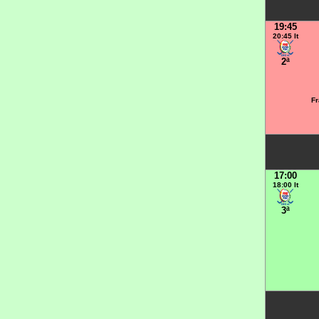
19:45
20:45 It
2ª
Fr
17:00
18:00 It
3ª