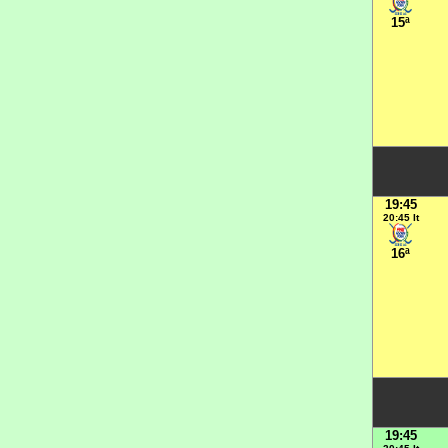
15ª
19:45
20:45 It
16ª
19:45