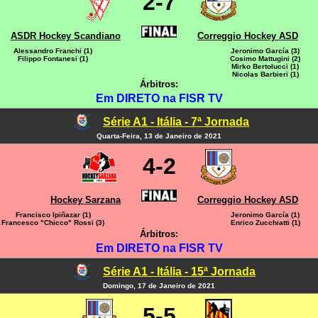
2-7
ASDR Hockey Scandiano
Correggio Hockey ASD
Alessandro Franchi (1)
Jeronimo García (3)
Filippo Fontanesi (1)
Cosimo Mattugini (2)
Mirko Bertolucci (1)
Nicolas Barbieri (1)
Árbitros:
Em DIRETO na FISR TV
Série A1 - Itália - 7ª Jornada
Quarta-Feira, 13 de Janeiro de 2021
4-2
Hockey Sarzana
Correggio Hockey ASD
Francisco Ipiñazar (1)
Jeronimo García (1)
Francesco "Chicco" Rossi (3)
Enrico Zucchiatti (1)
Árbitros:
Em DIRETO na FISR TV
Série A1 - Itália - 15ª Jornada
Domingo, 17 de Janeiro de 2021
5-5