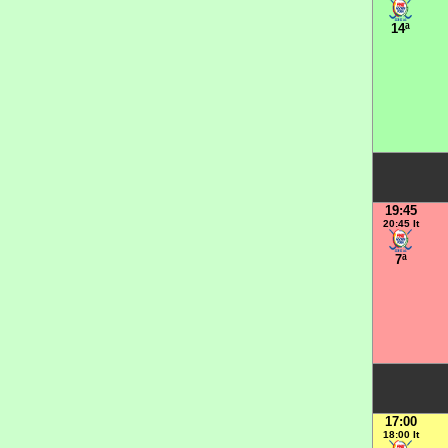
14ª
19:45
20:45 It
7ª
17:00
18:00 It