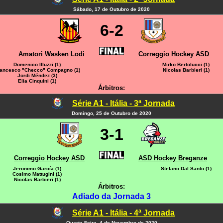
Sábado, 17 de Outubro de 2020
6-2
Amatori Wasken Lodi
Correggio Hockey ASD
Domenico Illuzzi (1)
Mirko Bertolucci (1)
ancesco "Checco" Compagno (1)
Nicolas Barbieri (1)
Jordi Méndez (3)
Elia Cinquini (1)
Árbitros:
Série A1 - Itália - 3ª Jornada
Domingo, 25 de Outubro de 2020
3-1
Correggio Hockey ASD
ASD Hockey Breganze
Jeronimo García (1)
Stefano Dal Santo (1)
Cosimo Mattugini (1)
Nicolas Barbieri (1)
Árbitros:
Adiado da Jornada 3
Série A1 - Itália - 4ª Jornada
Quarta-Feira, 4 de Novembro de 2020