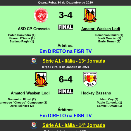
Quarta-Feira, 30 de Dezembro de 2020
3-4
ASD CP Grosseto
Amatori Wasken Lodi
Pablo Saavedra (1)
Domenico Illuzzi (1)
Romeo D'Anna (1)
Jordi Méndez (1)
Stefano Paghi (1)
Enric Torner (2)
Árbitros:
Em DIRETO na FISR TV
Série A1 - Itália - 13ª Jornada
Terça-Feira, 5 de Janeiro de 2021
6-4
Amatori Wasken Lodi
Hockey Bassano
Domenico Illuzzi (2)
Marc Coy (2)
ancesco "Checco" Compagno (2)
Pablo Cancela (1)
Jordi Méndez (2)
Samuel Amato (1)
Árbitros:
Em DIRETO na FISR TV
Série A1 - Itália - 14ª Jornada