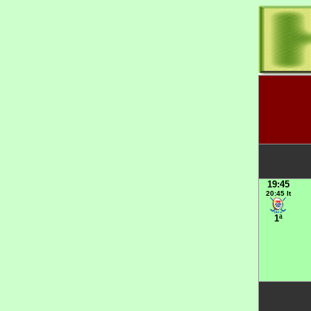
19:45
20:45 It
1ª