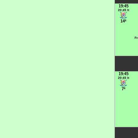
19:45
20:45 It
14ª
Fr
19:45
20:45 It
7ª