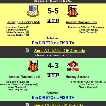
Domingo, 17 de Janeiro de 2021
5-5
Correggio Hockey ASD
Amatori Wasken Lodi
Jeronimo García (1)
Francesco "Checco" Compagno 
Cosimo Mattugini (2)
Jordi Méndez (2)
Mirko Bertolucci (1)
Enric Torner (2)
Nicolas Barbieri (1)
Árbitros:
Em DIRETO na FISR TV
Série A1 - Itália - 16ª Jornada
Sábado, 23 de Janeiro de 2021
4-3
Amatori Wasken Lodi
Hockey Sarzana
Domenico Illuzzi (1)
Francesco "Chicco" Rossi (1)
ancesco "Checco" Compagno (1)
Joan Galbas (1)
Jordi Méndez (1)
Álvaro Osório (1)
Elia Cinquini (1)
Árbitros:
Em DIRETO na FISR TV
Série A1 - Itália - 8ª Jornada