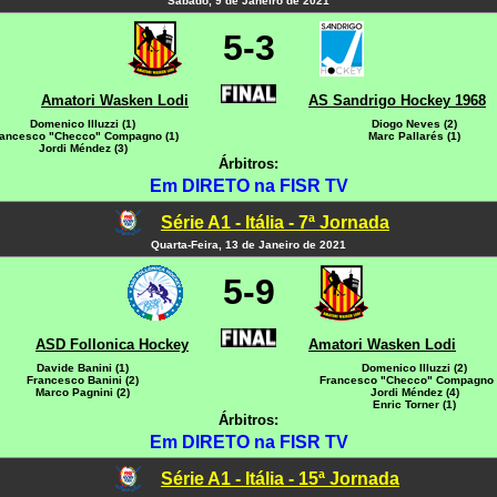
Sábado, 9 de Janeiro de 2021
5-3
Amatori Wasken Lodi
AS Sandrigo Hockey 1968
Domenico Illuzzi (1)
Diogo Neves (2)
ancesco "Checco" Compagno (1)
Marc Pallarés (1)
Jordi Méndez (3)
Árbitros:
Em DIRETO na FISR TV
Série A1 - Itália - 7ª Jornada
Quarta-Feira, 13 de Janeiro de 2021
5-9
ASD Follonica Hockey
Amatori Wasken Lodi
Davide Banini (1)
Domenico Illuzzi (2)
Francesco Banini (2)
Francesco "Checco" Compagno 
Marco Pagnini (2)
Jordi Méndez (4)
Enric Torner (1)
Árbitros:
Em DIRETO na FISR TV
Série A1 - Itália - 15ª Jornada