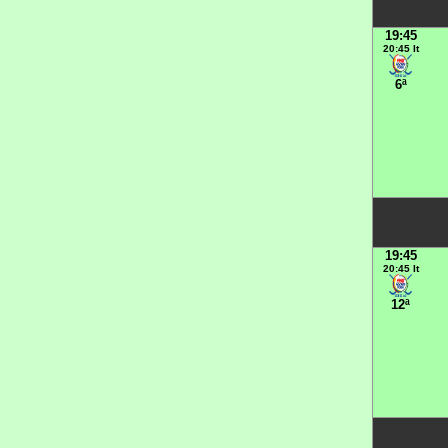
19:45
20:45 It
6ª
19:45
20:45 It
12ª