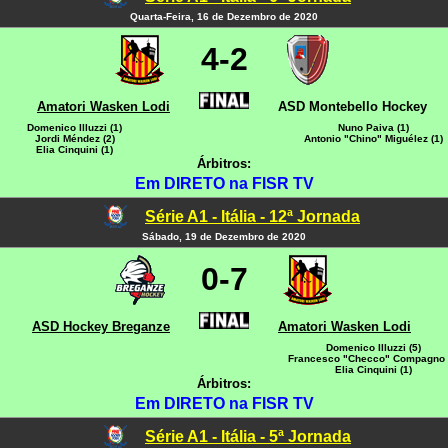
Quarta-Feira, 16 de Dezembro de 2020
4-2
Amatori Wasken Lodi
ASD Montebello Hockey
Domenico Illuzzi (1)
Nuno Paiva (1)
Jordi Méndez (2)
Antonio "Chino" Miguélez (1)
Elia Cinquini (1)
Árbitros:
Em DIRETO na FISR TV
Série A1 - Itália - 12ª Jornada
Sábado, 19 de Dezembro de 2020
0-7
ASD Hockey Breganze
Amatori Wasken Lodi
Domenico Illuzzi (5)
Francesco "Checco" Compagno 
Elia Cinquini (1)
Árbitros:
Em DIRETO na FISR TV
Série A1 - Itália - 5ª Jornada