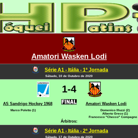
Amatori Wasken Lodi
Série A1 - Itália - 1ª Jornada
Sábado, 10 de Outubro de 2020
1-4
AS Sandrigo Hockey 1968
Amatori Wasken Lodi
Marco Poletto (1)
Domenico Illuzzi (2)
Alberto Greco (1)
Francesco "Checco" Compagno 
Árbitros:
Série A1 - Itália - 2ª Jornada
Sábado, 17 de Outubro de 2020