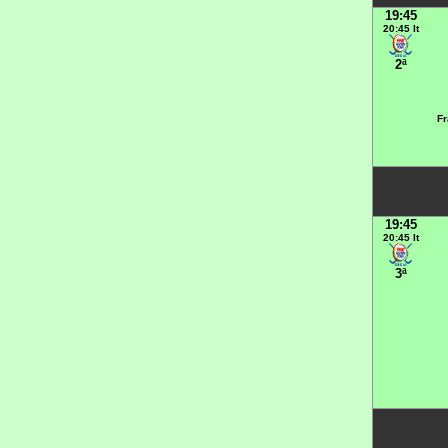
19:45
20:45 It
2ª
Fr
19:45
20:45 It
3ª