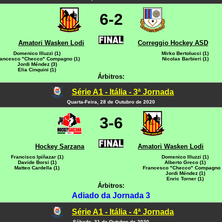
6-2
Amatori Wasken Lodi
Correggio Hockey ASD
Domenico Illuzzi (1)
Mirko Bertolucci (1)
ancesco "Checco" Compagno (1)
Nicolas Barbieri (1)
Jordi Méndez (3)
Elia Cinquini (1)
Árbitros:
Série A1 - Itália - 3ª Jornada
Quarta-Feira, 28 de Outubro de 2020
3-6
Hockey Sarzana
Amatori Wasken Lodi
Francisco Ipiñazar (1)
Domenico Illuzzi (1)
Davide Borsi (1)
Alberto Greco (1)
Matteo Cardella (1)
Francesco "Checco" Compagno 
Jordi Méndez (1)
Enric Torner (1)
Árbitros:
Adiado da Jornada 3
Série A1 - Itália - 4ª Jornada
Sábado, 31 de Outubro de 2020