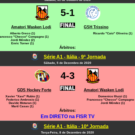
5-1
Amatori Wasken Lodi
GSH Trissino
Alberto Greco (1)
Ricardo "Caio" Oliveira (1)
ancesco "Checco" Compagno (1)
Jordi Méndez (2)
Enric Torner (1)
Árbitros:
Série A1 - Itália - 9ª Jornada
Sábado, 5 de Dezembro de 2020
4-3
GDS Hockey Forte
Amatori Wasken Lodi
Xavier "Xavi" Rubio (1)
Domenico Illuzzi (1)
Federico Ambrosio (1)
Francesco "Checco" Compagno 
Davide Motaran (1)
Jordi Méndez (1)
Martí Casas (1)
Árbitros:
Em DIRETO na FISR TV
Série A1 - Itália - 10ª Jornada
Terça-Feira, 8 de Dezembro de 2020