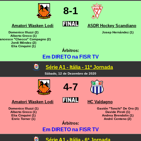
8-1
Amatori Wasken Lodi
ASDR Hockey Scandiano
Domenico Illuzzi (2)
Josep Hernández (1)
Alberto Greco (1)
ancesco "Checco" Compagno (2)
Jordi Méndez (2)
Elia Cinquini (1)
Árbitros:
Em DIRETO na FISR TV
Série A1 - Itália - 11ª Jornada
Sábado, 12 de Dezembro de 2020
4-7
Amatori Wasken Lodi
HC Valdagno
Domenico Illuzzi (1)
Gastón "Tonchi" De Oro (3)
Alberto Greco (1)
Davide Piroli (1)
Elia Cinquini (1)
Andrea Brendolin (1)
Enric Torner (1)
André Centeno (2)
Árbitros:
Em DIRETO na FISR TV
Série A1 - Itália - 6ª Jornada