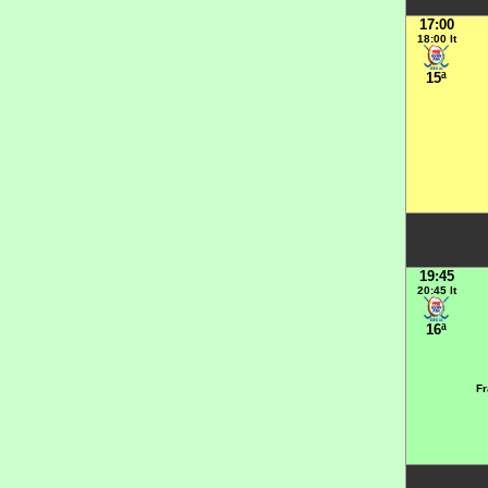
17:00
18:00 It
15ª
19:45
20:45 It
16ª
Fr