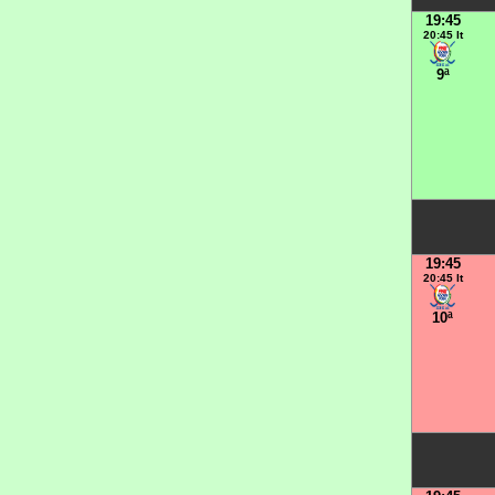
19:45
20:45 It
9ª
19:45
20:45 It
10ª