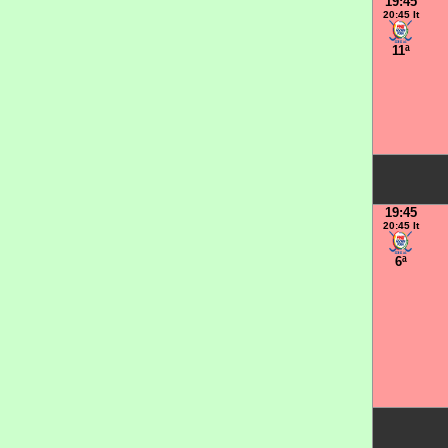
19:45
20:45 It
11ª
19:45
20:45 It
6ª