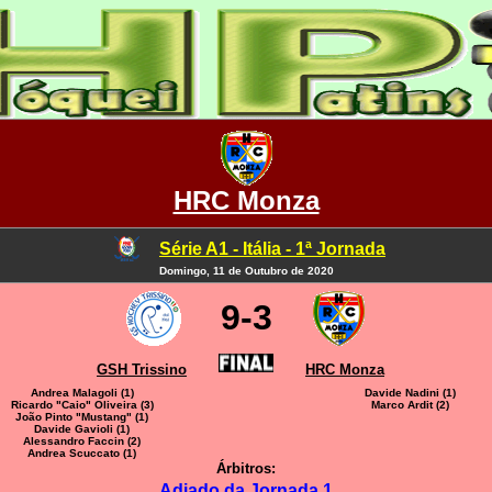
HRC Monza
Série A1 - Itália - 1ª Jornada
Domingo, 11 de Outubro de 2020
9-3
GSH Trissino
HRC Monza
Andrea Malagoli (1)
Davide Nadini (1)
Ricardo "Caio" Oliveira (3)
Marco Ardit (2)
João Pinto "Mustang" (1)
Davide Gavioli (1)
Alessandro Faccin (2)
Andrea Scuccato (1)
Árbitros:
Adiado da Jornada 1