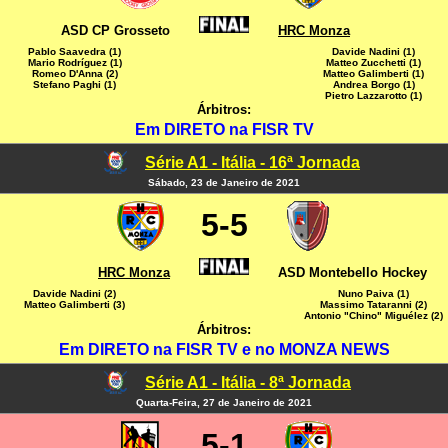
ASD CP Grosseto
HRC Monza
Pablo Saavedra (1)
Davide Nadini (1)
Mario Rodríguez (1)
Matteo Zucchetti (1)
Romeo D'Anna (2)
Matteo Galimberti (1)
Stefano Paghi (1)
Andrea Borgo (1)
Pietro Lazzarotto (1)
Árbitros:
Em DIRETO na FISR TV
Série A1 - Itália - 16ª Jornada
Sábado, 23 de Janeiro de 2021
5-5
HRC Monza
ASD Montebello Hockey
Davide Nadini (2)
Nuno Paiva (1)
Matteo Galimberti (3)
Massimo Tataranni (2)
Antonio "Chino" Miguélez (2)
Árbitros:
Em DIRETO na FISR TV e no MONZA NEWS
Série A1 - Itália - 8ª Jornada
Quarta-Feira, 27 de Janeiro de 2021
5-1