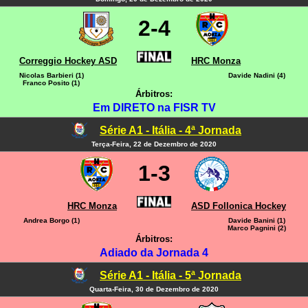
2-4
Correggio Hockey ASD
HRC Monza
Nicolas Barbieri (1)
Davide Nadini (4)
Franco Posito (1)
Árbitros:
Em DIRETO na FISR TV
Série A1 - Itália - 4ª Jornada
Terça-Feira, 22 de Dezembro de 2020
1-3
HRC Monza
ASD Follonica Hockey
Andrea Borgo (1)
Davide Banini (1)
Marco Pagnini (2)
Árbitros:
Adiado da Jornada 4
Série A1 - Itália - 5ª Jornada
Quarta-Feira, 30 de Dezembro de 2020