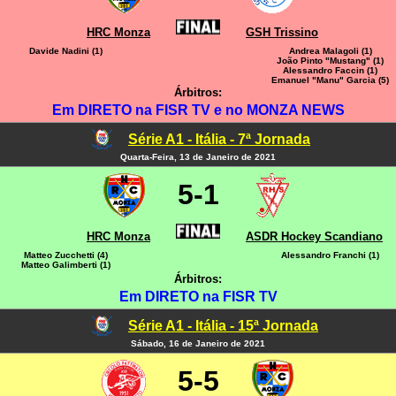
HRC Monza
GSH Trissino
Davide Nadini (1)
Andrea Malagoli (1)
João Pinto "Mustang" (1)
Alessandro Faccin (1)
Emanuel "Manu" Garcia (5)
Árbitros:
Em DIRETO na FISR TV e no MONZA NEWS
Série A1 - Itália - 7ª Jornada
Quarta-Feira, 13 de Janeiro de 2021
5-1
HRC Monza
ASDR Hockey Scandiano
Matteo Zucchetti (4)
Alessandro Franchi (1)
Matteo Galimberti (1)
Árbitros:
Em DIRETO na FISR TV
Série A1 - Itália - 15ª Jornada
Sábado, 16 de Janeiro de 2021
5-5