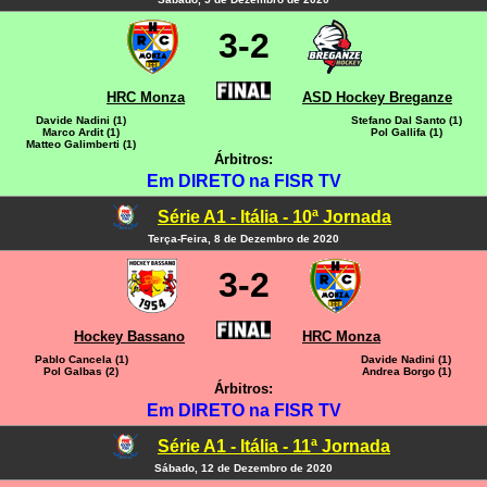
3-2
HRC Monza
ASD Hockey Breganze
Davide Nadini (1)
Stefano Dal Santo (1)
Marco Ardit (1)
Pol Gallifa (1)
Matteo Galimberti (1)
Árbitros:
Em DIRETO na FISR TV
Série A1 - Itália - 10ª Jornada
Terça-Feira, 8 de Dezembro de 2020
3-2
Hockey Bassano
HRC Monza
Pablo Cancela (1)
Davide Nadini (1)
Pol Galbas (2)
Andrea Borgo (1)
Árbitros:
Em DIRETO na FISR TV
Série A1 - Itália - 11ª Jornada
Sábado, 12 de Dezembro de 2020