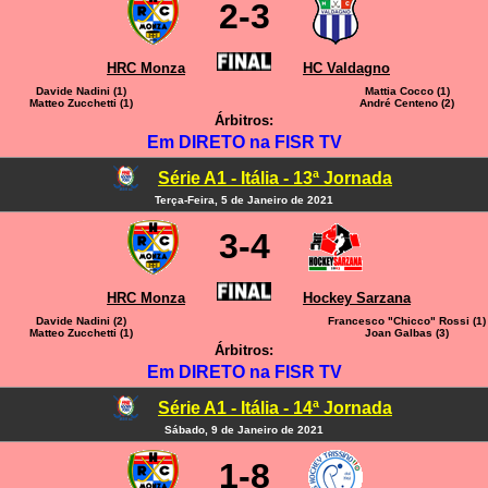
2-3
HRC Monza
HC Valdagno
Davide Nadini (1)
Mattia Cocco (1)
Matteo Zucchetti (1)
André Centeno (2)
Árbitros:
Em DIRETO na FISR TV
Série A1 - Itália - 13ª Jornada
Terça-Feira, 5 de Janeiro de 2021
3-4
HRC Monza
Hockey Sarzana
Davide Nadini (2)
Francesco "Chicco" Rossi (1)
Matteo Zucchetti (1)
Joan Galbas (3)
Árbitros:
Em DIRETO na FISR TV
Série A1 - Itália - 14ª Jornada
Sábado, 9 de Janeiro de 2021
1-8