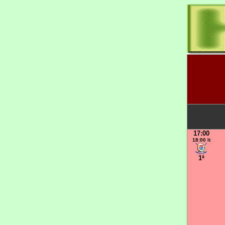
17:00
18:00 It
1ª