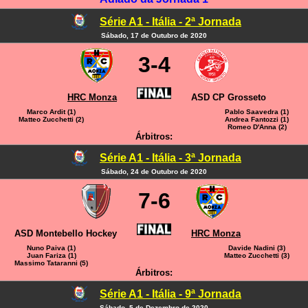
Série A1 - Itália - 2ª Jornada
Sábado, 17 de Outubro de 2020
3-4
HRC Monza
ASD CP Grosseto
Marco Ardit (1)
Pablo Saavedra (1)
Matteo Zucchetti (2)
Andrea Fantozzi (1)
Romeo D'Anna (2)
Árbitros:
Série A1 - Itália - 3ª Jornada
Sábado, 24 de Outubro de 2020
7-6
ASD Montebello Hockey
HRC Monza
Nuno Paiva (1)
Davide Nadini (3)
Juan Fariza (1)
Matteo Zucchetti (3)
Massimo Tataranni (5)
Árbitros:
Série A1 - Itália - 9ª Jornada
Sábado, 5 de Dezembro de 2020