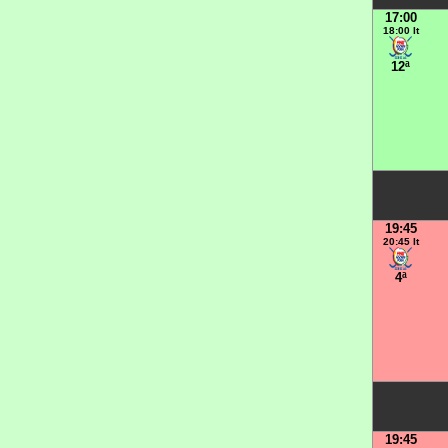
17:00
18:00 It
12ª
19:45
20:45 It
4ª
19:45