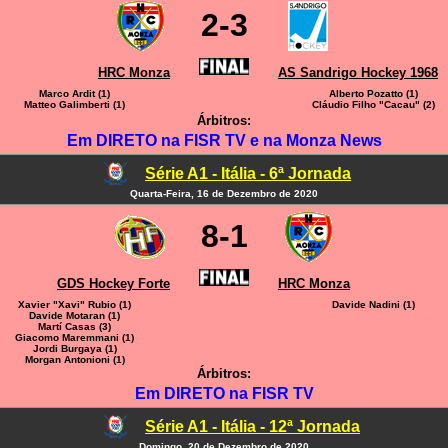
2-3
HRC Monza
AS Sandrigo Hockey 1968
Marco Ardit (1)
Alberto Pozatto (1)
Matteo Galimberti (1)
Cláudio Filho "Cacau" (2)
Árbitros:
Em DIRETO na FISR TV e na Monza News
Série A1 - Itália - 6ª Jornada
Quarta-Feira, 16 de Dezembro de 2020
8-1
GDS Hockey Forte
HRC Monza
Xavier "Xavi" Rubio (1)
Davide Nadini (1)
Davide Motaran (1)
Martí Casas (3)
Giacomo Maremmani (1)
Jordi Burgaya (1)
Morgan Antonioni (1)
Árbitros:
Em DIRETO na FISR TV
Série A1 - Itália - 12ª Jornada
Domingo, 20 de Dezembro de 2020