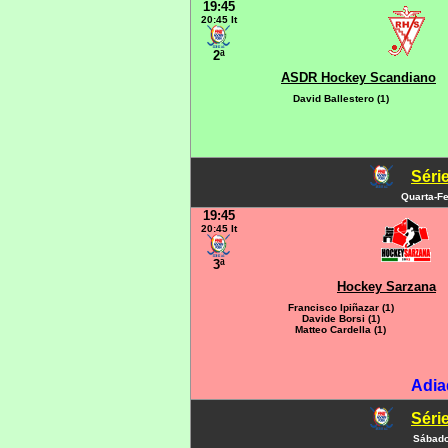
19:45
20:45 It
2ª
ASDR Hockey Scandiano
David Ballestero (1)
Série
Quarta-Fe
19:45
20:45 It
3ª
Hockey Sarzana
Francisco Ipiñazar (1)
Davide Borsi (1)
Matteo Cardella (1)
Adia
Série
Sábado