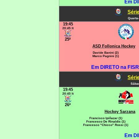
Em DI
Série
Quarta-
19:45
20:45 It
25ª
ASD Follonica Hockey
Davide Banini (2)
Marco Pagnini (1)
Em DIRETO na FISR 
Série
Sábad
19:45
20:45 It
26ª
Hockey Sarzana
Francisco Ipiñazar (1)
Francesco De Rinaldis (1)
Francesco "Chicco" Rossi (1)
Em DI