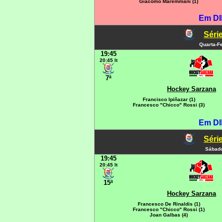
Giacomo Maremmani (1)
Em DI
Série
Quarta-Fe
19:45
20:45 It
7ª
Hockey Sarzana
Francisco Ipiñazar (1)
Francesco "Chicco" Rossi (3)
Em DI
Série
Sábado
19:45
20:45 It
15ª
Hockey Sarzana
Francesco De Rinaldis (1)
Francesco "Chicco" Rossi (1)
Joan Galbas (4)