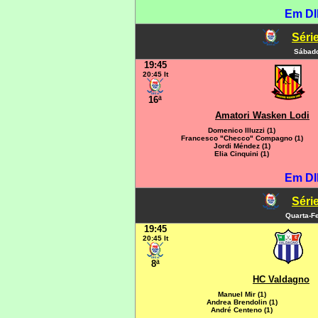
Em DI
Série
Sábado
19:45
20:45 It
16ª
Amatori Wasken Lodi
Domenico Illuzzi (1)
Francesco "Checco" Compagno (1)
Jordi Méndez (1)
Elia Cinquini (1)
Em DI
Série
Quarta-Fe
19:45
20:45 It
8ª
HC Valdagno
Manuel Mir (1)
Andrea Brendolin (1)
André Centeno (1)