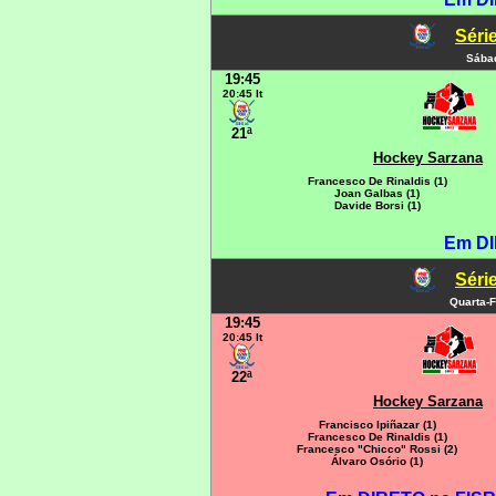
Série
Sábad
19:45
20:45 It
21ª
Hockey Sarzana
Francesco De Rinaldis (1)
Joan Galbas (1)
Davide Borsi (1)
Em DI
Série
Quarta-F
19:45
20:45 It
22ª
Hockey Sarzana
Francisco Ipiñazar (1)
Francesco De Rinaldis (1)
Francesco "Chicco" Rossi (2)
Álvaro Osório (1)