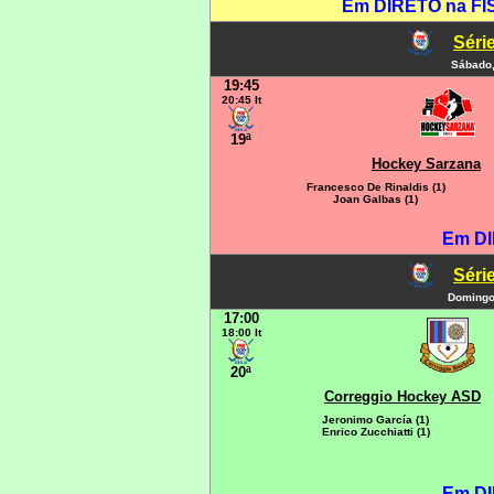
Em DIRETO na FIS
Série
Sábado,
19:45
20:45 It
19ª
Hockey Sarzana
Francesco De Rinaldis (1)
Joan Galbas (1)
Em DI
Série
Domingo,
17:00
18:00 It
20ª
Correggio Hockey ASD
Jeronimo García (1)
Enrico Zucchiatti (1)
Em DI