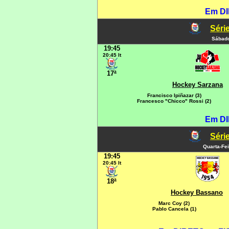
Em DI
Série
Sábado
19:45
20:45 It
17ª
Hockey Sarzana
Francisco Ipiñazar (3)
Francesco "Chicco" Rossi (2)
Em DI
Série
Quarta-Fei
19:45
20:45 It
18ª
Hockey Bassano
Marc Coy (2)
Pablo Cancela (1)