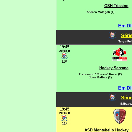
GSH Trissino
Andrea Malagoli (1)
Em DI
Série
Terça-Fe
19:45
20:45 It
10ª
Hockey Sarzana
Francesco "Chicco" Rossi (2)
Joan Galbas (2)
Em DI
Série
Sábado,
19:45
20:45 It
11ª
ASD Montebello Hockey