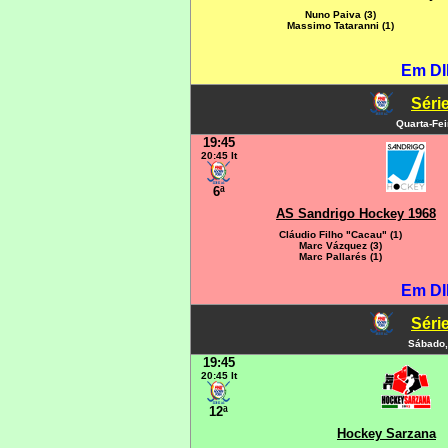
Nuno Paiva (3)
Massimo Tataranni (1)
Em DI
Série
Quarta-Fe
19:45
20:45 It
6ª
AS Sandrigo Hockey 1968
Cláudio Filho "Cacau" (1)
Marc Vázquez (3)
Marc Pallarés (1)
Em DI
Série
Sábado,
19:45
20:45 It
12ª
Hockey Sarzana