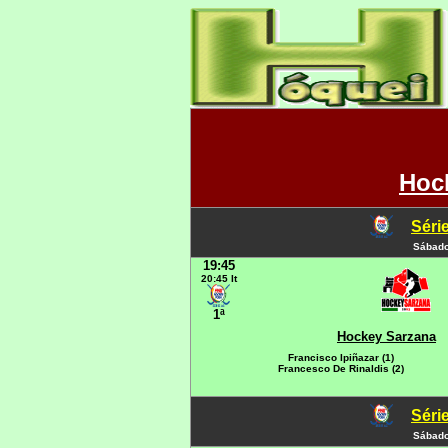
Hoc
Série
Sábado
19:45
20:45 It
1ª
Hockey Sarzana
Francisco Ipiñazar (1)
Francesco De Rinaldis (2)
Série
Sábado