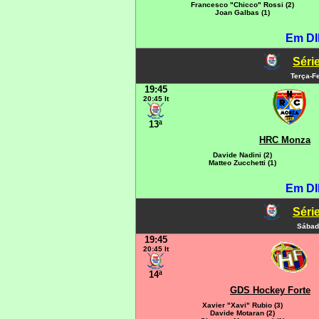
Francesco "Chicco" Rossi (2)
Joan Galbas (1)
Em DI
Série
Terça-Fe
19:45
20:45 It
13ª
HRC Monza
Davide Nadini (2)
Matteo Zucchetti (1)
Em DI
Série
Sábad
19:45
20:45 It
14ª
GDS Hockey Forte
Xavier "Xavi" Rubio (3)
Davide Motaran (2)