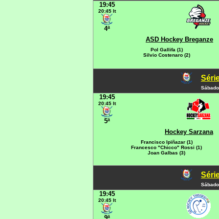
19:45
20:45 It
4ª
ASD Hockey Breganze
Pol Gallifa (1)
Silvio Costenaro (2)
Série
Sábado
19:45
20:45 It
5ª
Hockey Sarzana
Francisco Ipiñazar (1)
Francesco "Chicco" Rossi (1)
Joan Galbas (3)
Série
Sábado
19:45
20:45 It
9ª