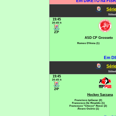
Em DIRETO na FISR 
Série
Sábad
19:45
20:45 It
23ª
ASD CP Grosseto
Romeo D'Anna (1)
Em DI
Série
Sábad
19:45
20:45 It
24ª
Hockey Sarzana
Francisco Ipiñazar (2)
Francesco De Rinaldis (1)
Francesco "Chicco" Rossi (2)
Álvaro Osório (1)