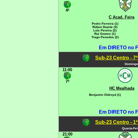
4ª
C Acad. Feira
Pedro Ferreira (1)
Rúben Duarte (3)
Luís Pereira (2)
Rui Gomes (1)
Tiago Penedos (2)
Em DIRETO no F
Sub-23 Centro - 7
Domingo
11:00
7ª
HC Mealhada
Benjamin Oldroyd (1)
Em DIRETO no 
Sub-23 Centro - 1
Quarta-Fe
21:00