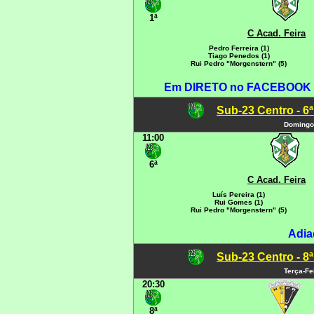
1ª
C Acad. Feira
Pedro Ferreira (1)
Tiago Penedos (1)
Rui Pedro "Morgenstern" (5)
Em DIRETO no FACEBOOK de 
Sub-23 Centro - 6
Domingo
11:00
6ª
C Acad. Feira
Luís Pereira (1)
Rui Gomes (1)
Rui Pedro "Morgenstern" (5)
Adia
Sub-23 Centro - 8
Terça-Fe
20:30
8ª