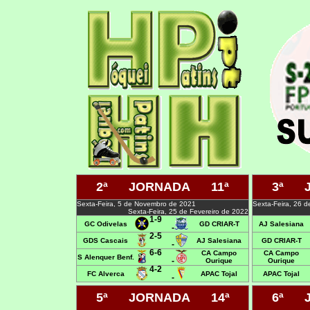
2ª JORNADA 11ª
3ª J
Sexta-Feira, 5 de Novembro de 2021
Sexta-Feira, 26 
Sexta-Feira, 25 de Fevereiro de 2022
1-9
GC Odivelas
GD CRIAR-T
AJ Salesiana
-
2-5
GDS Cascais
AJ Salesiana
GD CRIAR-T
-
6-6
CA Campo
CA Campo
S Alenquer Benf.
-
Ourique
Ourique
4-2
FC Alverca
APAC Tojal
APAC Tojal
-
5ª JORNADA 14ª
6ª J