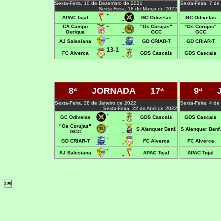
Sexta-Feira, 10 de Dezembro de 2021
Sexta-Feira, 7 de
Sexta-Feira, 18 de Março de 2022
-
APAC Tojal
GC Odivelas
GC Odivelas
-
-
CA Campo
"Os Corujas"
"Os Corujas"
-
Ourique
GCC
GCC
-
AJ Salesiana
GD CRIAR-T
GD CRIAR-T
-
13-1
FC Alverca
GDS Cascais
GDS Cascais
-
8ª JORNADA 17ª
9ª J
Sexta-Feira, 28 de Janeiro de 2022
Sexta-Feira, 4 de
Sexta-Feira, 22 de Abril de 2022
-
GC Odivelas
GDS Cascais
GDS Cascais
-
-
"Os Corujas"
S Alenquer Benf.
S Alenquer Benf.
-
GCC
-
GD CRIAR-T
FC Alverca
FC Alverca
-
-
AJ Salesiana
APAC Tojal
APAC Tojal
-
