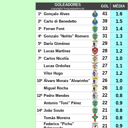
GOLEADORES
GOL
MÉDIA
copyright hoqueipatins.pt
1.6
41
1º
Gonçalo Alves
1.5
39
2º
Carlo di Benedetto
1.4
33
3º
Ferran Font
1.3
31
4º
Gonzalo "Nolito" Romero
1.1
29
5º
Darío Giménez
1.2
28
6º
Lucas Martínez
1.0
27
7º
Carlos Nicolía
1.1
27
Lucas Ordoñez
1.2
27
Vítor Hugo
1.0
26
10º
Álvaro Morais "Alvarinho"
1.0
26
Miguel Rocha
0.8
22
12º
Pedro Mendes
0.9
22
Antonio "Toni" Pérez
0.8
21
14º
João Souto
0.8
21
Tomás Moreira
Federico "Pichu"
0.9
21