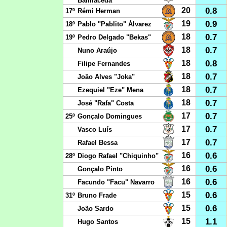
Balmaceda
0.8
20
17º
Rémi Herman
0.9
19
18º
Pablo "Pablito" Álvarez
0.7
18
19º
Pedro Delgado "Bekas"
0.7
18
Nuno Araújo
0.8
18
Filipe Fernandes
0.7
18
João Alves "Joka"
0.7
18
Ezequiel "Eze" Mena
0.7
18
José "Rafa" Costa
0.7
17
25º
Gonçalo Domingues
0.7
17
Vasco Luís
0.7
17
Rafael Bessa
0.6
16
28º
Diogo Rafael "Chiquinho"
0.6
16
Gonçalo Pinto
0.6
16
Facundo "Facu" Navarro
0.6
15
31º
Bruno Frade
0.6
15
João Sardo
1.1
15
Hugo Santos