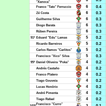
"Xanoca"
0.4
6
Franco "Tato" Ferruccio
0.3
6
Zé Costa
0.3
6
Guilherme Silva
0.3
6
Diogo Barata
0.3
6
Rúben Pereira
0.2
5
91º
Eduard "Edu" Lamas
0.2
5
Ricardo Barreiros
0.2
5
Carlos Ramos "Carlitos"
0.3
5
Francisco "Xico" Silva
0.2
4
95º
Daniel Oliveira "Poka"
0.2
4
Andrés Castaño
0.2
4
Franco Platero
0.2
4
Tiago Gouveia
0.2
4
Lucas Honório
0.2
4
André Pimenta
0.2
4
Tiago Rafael
Francisco "Curro"
0.1
3
102º