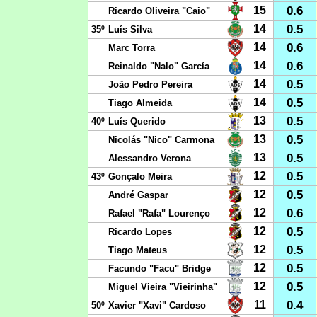
0.6
15
Ricardo Oliveira "Caio"
0.5
14
35º
Luís Silva
0.6
14
Marc Torra
0.6
14
Reinaldo "Nalo" García
0.5
14
João Pedro Pereira
0.5
14
Tiago Almeida
0.5
13
40º
Luís Querido
0.5
13
Nicolás "Nico" Carmona
0.5
13
Alessandro Verona
0.5
12
43º
Gonçalo Meira
0.5
12
André Gaspar
0.6
12
Rafael "Rafa" Lourenço
0.5
12
Ricardo Lopes
0.5
12
Tiago Mateus
0.5
12
Facundo "Facu" Bridge
0.5
12
Miguel Vieira "Vieirinha"
0.4
11
50º
Xavier "Xavi" Cardoso