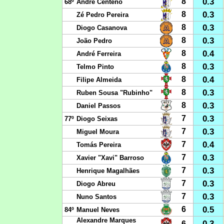
0.3
8
68º
André Centeno
0.3
8
Zé Pedro Pereira
0.3
8
Diogo Casanova
0.3
8
João Pedro
0.4
8
André Ferreira
0.3
8
Telmo Pinto
0.4
8
Filipe Almeida
0.3
8
Ruben Sousa "Rubinho"
0.3
8
Daniel Passos
0.3
7
77º
Diogo Seixas
0.3
7
Miguel Moura
0.4
7
Tomás Pereira
0.3
7
Xavier "Xavi" Barroso
0.3
7
Henrique Magalhães
0.3
7
Diogo Abreu
0.3
7
Nuno Santos
0.5
6
84º
Manuel Neves
Alexandre Marques
0.3
6