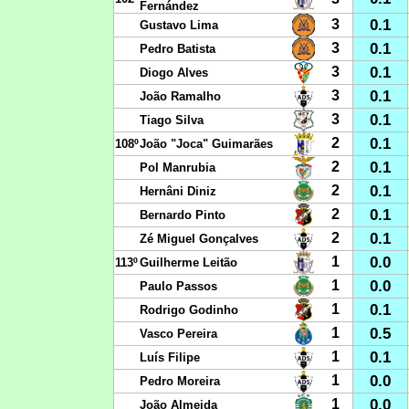
Fernández
0.1
3
Gustavo Lima
0.1
3
Pedro Batista
0.1
3
Diogo Alves
0.1
3
João Ramalho
0.1
3
Tiago Silva
0.1
2
108º
João "Joca" Guimarães
0.1
2
Pol Manrubia
0.1
2
Hernâni Diniz
0.1
2
Bernardo Pinto
0.1
2
Zé Miguel Gonçalves
0.0
1
113º
Guilherme Leitão
0.0
1
Paulo Passos
0.1
1
Rodrigo Godinho
0.5
1
Vasco Pereira
0.1
1
Luís Filipe
0.0
1
Pedro Moreira
0.0
1
João Almeida