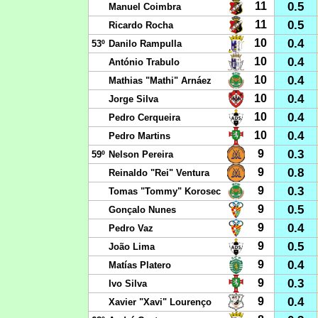
0.5
11
Manuel Coimbra
0.5
11
Ricardo Rocha
0.4
10
53º
Danilo Rampulla
0.4
10
António Trabulo
0.4
10
Mathias "Mathi" Arnáez
0.4
10
Jorge Silva
0.4
10
Pedro Cerqueira
0.4
10
Pedro Martins
0.3
9
59º
Nelson Pereira
0.8
9
Reinaldo "Rei" Ventura
0.3
9
Tomas "Tommy" Korosec
0.5
9
Gonçalo Nunes
0.4
9
Pedro Vaz
0.5
9
João Lima
0.4
9
Matías Platero
0.3
9
Ivo Silva
0.4
9
Xavier "Xavi" Lourenço