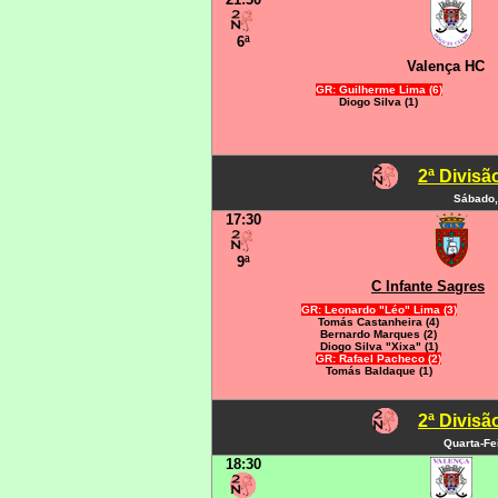
6ª
Valença HC
GR: Guilherme Lima (6)
Diogo Silva (1)
2ª Divis
Sábado,
17:30
9ª
C Infante Sagres
GR: Leonardo "Léo" Lima (3)
Tomás Castanheira (4)
Bernardo Marques (2)
Diogo Silva "Xixa" (1)
GR: Rafael Pacheco (2)
Tomás Baldaque (1)
2ª Divis
Quarta-Fe
18:30