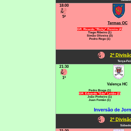
18:00
5ª
Termas OC
GR: Ricardo "Ricky" Pereira (4)
Tiago Ribeiro (1)
Simão Oliveira (3)
Pedro Rego (1)
2ª Divis
Terça-Fe
21:30
1ª
Valença HC
Pedro Braga (1)
GR: Eduardo "Edu" Leitão (2)
João Pinheiro (1)
Juan Fontán (1)
Inversão de Jorn
2ª Divis
Sábado
21:30