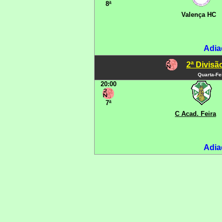
8ª
Valença HC
Adia
2ª Divis
Quarta-Fe
20:00
7ª
C Acad. Feira
Adia