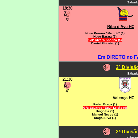
Sábado
18:30
3ª
Riba d'Ave HC
Nuno Pereira "Miccoli" (4)
Hugo Barata (2)
GR: Álvaro Shedha (5)
Daniel Pinheiro (1)
Em DIRETO no F
2ª Divis
Sábado
21:30
4ª
Valença HC
Pedro Braga (1)
GR: Eduardo "Edu" Leitão (4)
Diogo Sá (1)
Manuel Neves (1)
Diogo Silva (1)
2ª Divis
Sábado