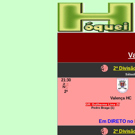
V
2ª Divis
Sábado
21:30
2ª
Valença HC
GR: Guilherme Lima (5)
Pedro Braga (1)
Em DIRETO no
2ª Divis