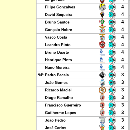
4
Filipe Gonçalves
4
David Sequeira
4
Bruno Santos
4
Gonçalo Nobre
4
Vasco Costa
4
Leandro Pinto
4
Bruno Duarte
4
Henrique Pinto
4
Nuno Moreira
3
94º
Pedro Bacala
3
João Gomes
3
Ricardo Maciel
3
Diogo Ramalho
3
Francisco Guerreiro
3
Guilherme Lopes
3
João Pedro
3
José Carlos