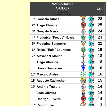
MARCADORES
SUB17
GOL
copyright
hoqueipatins.pt
28
1º
Goncalo Nunes
25
2º
Tiago Oliveira
24
3º
Gonçalo Meira
23
4º
Frederico "Freddy" Neves
21
5º
Frederico Salgueiro
19
6º
Rafael "Rafa" Lourenço
18
7º
Alexander Mount
18
Tiago Almeida
18
Bruno Guimarães
16
10º
Marcelo André
15
11º
Augusto Cachucho
14
12º
António Trabulo
14
João Oliveira
14
Rodrigo Silveira
13
15º
Pedro Silva