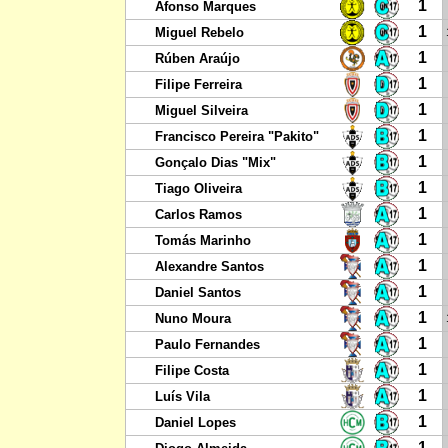
1
Afonso Marques
1
Miguel Rebelo
1
Rúben Araújo
1
Filipe Ferreira
1
Miguel Silveira
1
Francisco Pereira "Pakito"
1
Gonçalo Dias "Mix"
1
Tiago Oliveira
1
Carlos Ramos
1
Tomás Marinho
1
Alexandre Santos
1
Daniel Santos
1
Nuno Moura
1
Paulo Fernandes
1
Filipe Costa
1
Luís Vila
1
Daniel Lopes
1