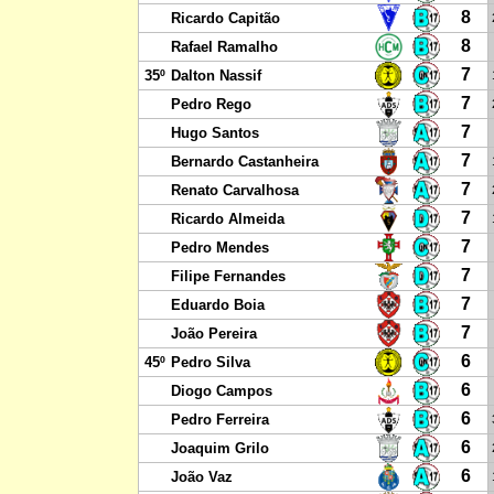
8
Ricardo Capitão
8
Rafael Ramalho
7
35º
Dalton Nassif
7
Pedro Rego
7
Hugo Santos
7
Bernardo Castanheira
7
Renato Carvalhosa
7
Ricardo Almeida
7
Pedro Mendes
7
Filipe Fernandes
7
Eduardo Boia
7
João Pereira
6
45º
Pedro Silva
6
Diogo Campos
6
Pedro Ferreira
6
Joaquim Grilo
6
João Vaz