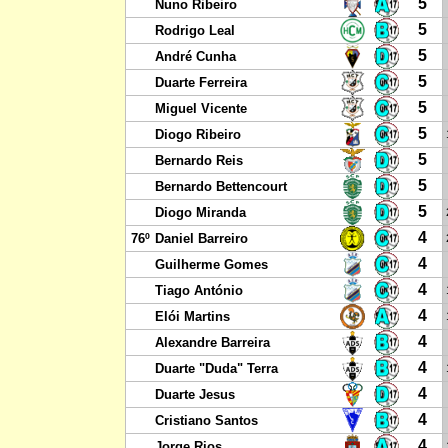
5
Nuno Ribeiro
5
Rodrigo Leal
5
André Cunha
5
Duarte Ferreira
5
Miguel Vicente
5
Diogo Ribeiro
5
Bernardo Reis
5
Bernardo Bettencourt
5
Diogo Miranda
4
76º
Daniel Barreiro
4
Guilherme Gomes
4
Tiago António
4
Elói Martins
4
Alexandre Barreira
4
Duarte "Duda" Terra
4
Duarte Jesus
4
Cristiano Santos
4
Jorge Rios