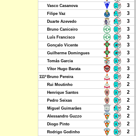
3
Vasco Casanova
3
Filipe Vaz
3
Duarte Azevedo
3
Bruno Caniceiro
3
Luís Francisco
3
Gonçalo Vicente
3
Guilherme Domingues
3
Tomás Garcia
3
Vítor Hugo Barata
2
111º
Bruno Pereira
2
Rui Moutinho
2
Henrique Santos
2
Pedro Seixas
2
Miguel Guimarães
2
Alessandro Guzzo
2
Diogo Pinto
2
Rodrigo Godinho