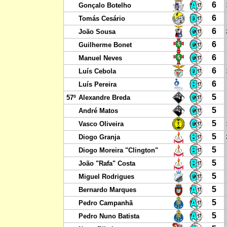
6
Gonçalo Botelho
6
Tomás Cesário
6
João Sousa
6
Guilherme Bonet
6
Manuel Neves
6
Luís Cebola
6
Luís Pereira
5
57º
Alexandre Breda
5
André Matos
5
Vasco Oliveira
5
Diogo Granja
5
Diogo Moreira "Clington"
5
João "Rafa" Costa
5
Miguel Rodrigues
5
Bernardo Marques
5
Pedro Campanhã
5
Pedro Nuno Batista