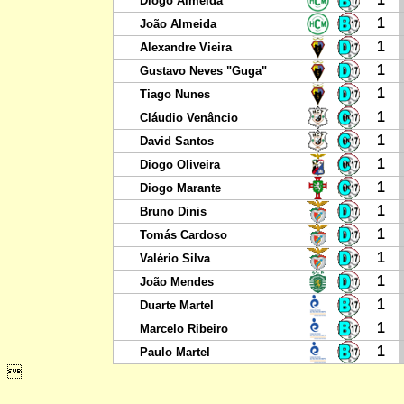
Diogo Almeida
1
João Almeida
1
Alexandre Vieira
1
Gustavo Neves "Guga"
1
Tiago Nunes
1
Cláudio Venâncio
1
David Santos
1
Diogo Oliveira
1
Diogo Marante
1
Bruno Dinis
1
Tomás Cardoso
1
Valério Silva
1
João Mendes
1
Duarte Martel
1
Marcelo Ribeiro
1
Paulo Martel
