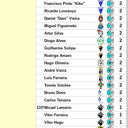
2
Francisco Pinto "Kiko"
2
Ricardo Lourenço
2
Daniel "Dani" Vieira
2
Miguel Figueiredo
2
Artur Silva
2
Diogo Alves
2
Guilherme Solipa
2
Rodrigo Amaro
2
Hugo Oliveira
2
André Vieira
2
Luís Ferreira
2
Tomás Simões
2
Bruno Dinis
2
Carlos Teixeira
1
133º
Micael Lameiro
1
Vítor Ferreira
1
Vítor Hugo