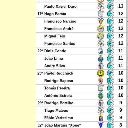
13
Paulo Xavier Duro
12
17º
Hugo Barata
12
Francisco Narciso
12
Francisco André
12
Miguel Feio
12
Francisco Santos
11
22º
Dinis Conde
11
João Lima
11
André Silva
10
25º
Pavlo Rudchuck
10
Rodrigo Raposo
10
Tomás Pereira
10
António Estrela
9
29º
Rodrigo Botelho
9
Tiago Mateus
9
Fábio Veríssimo
8
32º
João Martins "Xone"