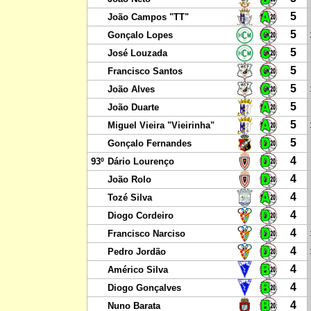
5
João Campos "TT"
5
Gonçalo Lopes
5
José Louzada
5
Francisco Santos
5
João Alves
5
João Duarte
5
Miguel Vieira "Vieirinha"
5
Gonçalo Fernandes
4
93º
Dário Lourenço
4
João Rolo
4
Tozé Silva
4
Diogo Cordeiro
4
Francisco Narciso
4
Pedro Jordão
4
Américo Silva
4
Diogo Gonçalves
4
Nuno Barata