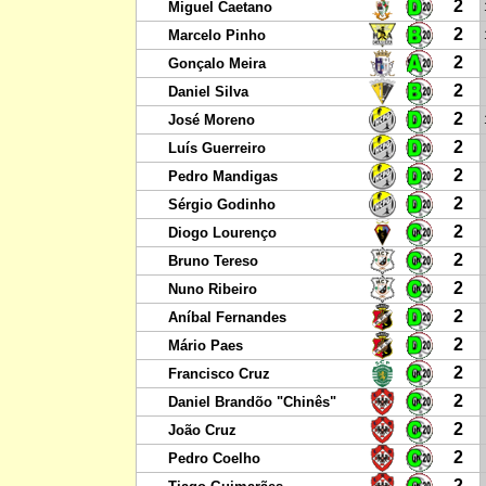
2
Miguel Caetano
2
Marcelo Pinho
2
Gonçalo Meira
2
Daniel Silva
2
José Moreno
2
Luís Guerreiro
2
Pedro Mandigas
2
Sérgio Godinho
2
Diogo Lourenço
2
Bruno Tereso
2
Nuno Ribeiro
2
Aníbal Fernandes
2
Mário Paes
2
Francisco Cruz
2
Daniel Brandõo "Chinês"
2
João Cruz
2
Pedro Coelho
2