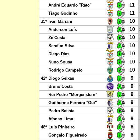
11
André Eduardo "Rato"
11
Tiago Godinho
10
35º
Ivan Mariani
10
Anderson Luís
10
Zé Costa
10
Serafim Silva
10
Diego Dias
10
Nuno Sousa
10
Rodrigo Campelo
9
42º
Diogo Seixas
9
Bruno Costa
9
Rui Pedro "Morgenstern"
9
Guilherme Ferreira "Gui"
9
Pedro Batista
9
Afonso Lima
8
48º
Luís Pinheiro
8
Gonçalo Figueiredo