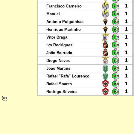
1
Francisco Carneiro
1
Manuel
1
António Pulguinhas
1
Henrique Martinho
1
Vítor Braga
1
Ivo Rodrigues
1
João Bairrada
1
Diogo Neves
1
João Martins
1
Rafael "Rafa" Lourenço
1
Rafael Soares
1
Rodrigo Silveira
