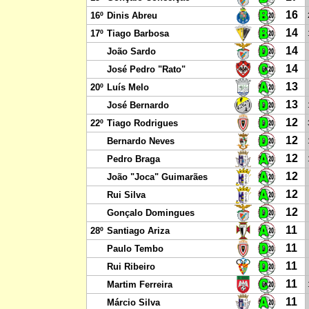
16
16º
Dinis Abreu
14
17º
Tiago Barbosa
14
João Sardo
14
José Pedro "Rato"
13
20º
Luís Melo
13
José Bernardo
12
22º
Tiago Rodrigues
12
Bernardo Neves
12
Pedro Braga
12
João "Joca" Guimarães
12
Rui Silva
12
Gonçalo Domingues
11
28º
Santiago Ariza
11
Paulo Tembo
11
Rui Ribeiro
11
Martim Ferreira
11
Márcio Silva