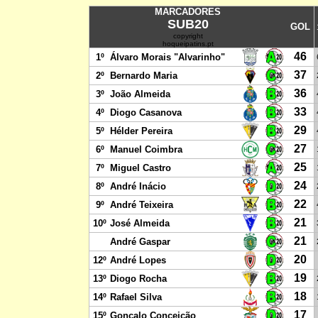
MARCADORES
SUB20
GOL
copyright
hoqueipatins.pt
46
1º
Álvaro Morais "Alvarinho"
37
2º
Bernardo Maria
36
3º
João Almeida
33
4º
Diogo Casanova
29
5º
Hélder Pereira
27
6º
Manuel Coimbra
25
7º
Miguel Castro
24
8º
André Inácio
22
9º
André Teixeira
21
10º
José Almeida
21
André Gaspar
20
12º
André Lopes
19
13º
Diogo Rocha
18
14º
Rafael Silva
17
15º
Gonçalo Conceição