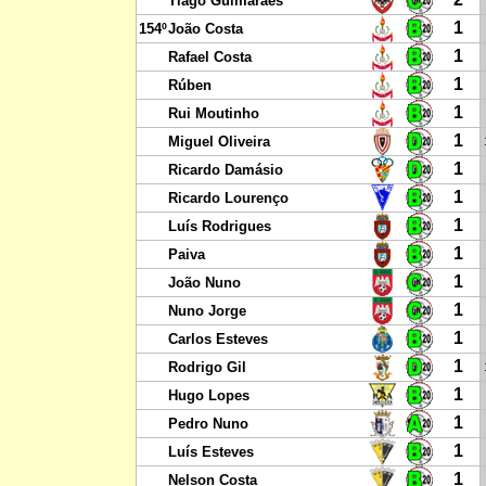
Tiago Guimarães
1
154º
João Costa
1
Rafael Costa
1
Rúben
1
Rui Moutinho
1
Miguel Oliveira
1
Ricardo Damásio
1
Ricardo Lourenço
1
Luís Rodrigues
1
Paiva
1
João Nuno
1
Nuno Jorge
1
Carlos Esteves
1
Rodrigo Gil
1
Hugo Lopes
1
Pedro Nuno
1
Luís Esteves
1
Nelson Costa