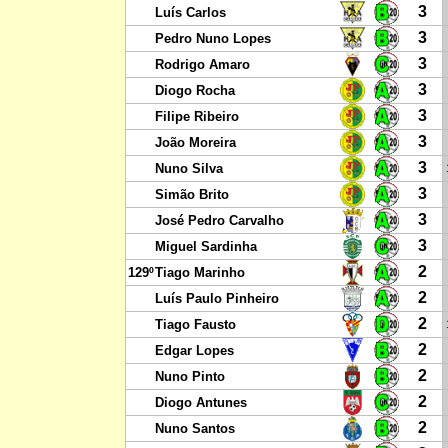
3
Luís Carlos
3
Pedro Nuno Lopes
3
Rodrigo Amaro
3
Diogo Rocha
3
Filipe Ribeiro
3
João Moreira
3
Nuno Silva
3
Simão Brito
3
José Pedro Carvalho
3
Miguel Sardinha
2
129º
Tiago Marinho
2
Luís Paulo Pinheiro
2
Tiago Fausto
2
Edgar Lopes
2
Nuno Pinto
2
Diogo Antunes
2
Nuno Santos