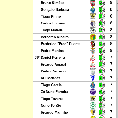
8
Bruno Simões
8
Gonçalo Barbosa
8
Tiago Pinho
8
Carlos Loureiro
8
Tiago Mateus
8
Bernardo Ribeiro
8
Frederico "Fred" Duarte
8
Pedro Martins
7
58º
Daniel Ferreira
7
Ricardo Amaral
7
Pedro Pacheco
7
Rui Mendes
7
Tiago Garcia
7
Zé Nuno Ferreira
7
Tiago Tavares
7
Nuno Torrão
7
Ricardo Marinho