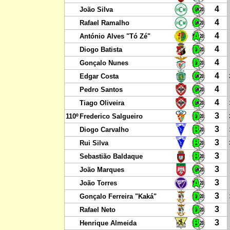
4
João Silva
4
Rafael Ramalho
4
António Alves "Tó Zé"
4
Diogo Batista
4
Gonçalo Nunes
4
Edgar Costa
4
Pedro Santos
4
Tiago Oliveira
3
110º
Frederico Salgueiro
3
Diogo Carvalho
3
Rui Silva
3
Sebastião Baldaque
3
João Marques
3
João Torres
3
Gonçalo Ferreira "Kaká"
3
Rafael Neto
3
Henrique Almeida