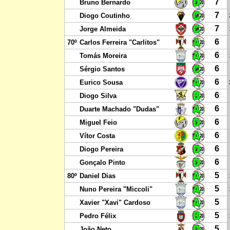
7
Bruno Bernardo
7
Diogo Coutinho
7
Jorge Almeida
6
70º
Carlos Ferreira "Carlitos"
6
Tomás Moreira
6
Sérgio Santos
6
Eurico Sousa
6
Diogo Silva
6
Duarte Machado "Dudas"
6
Miguel Feio
6
Vítor Costa
6
Diogo Pereira
6
Gonçalo Pinto
5
80º
Daniel Dias
5
Nuno Pereira "Miccoli"
5
Xavier "Xavi" Cardoso
5
Pedro Félix
5
João Neto