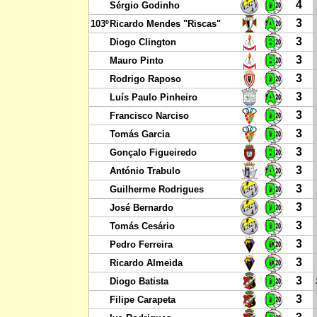
4
Sérgio Godinho
3
103º
Ricardo Mendes "Riscas"
3
Diogo Clington
3
Mauro Pinto
3
Rodrigo Raposo
3
Luís Paulo Pinheiro
3
Francisco Narciso
3
Tomás Garcia
3
Gonçalo Figueiredo
3
António Trabulo
3
Guilherme Rodrigues
3
José Bernardo
3
Tomás Cesário
3
Pedro Ferreira
3
Ricardo Almeida
3
Diogo Batista
3
Filipe Carapeta