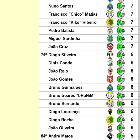
7
Nuno Santos
7
Francisco "Chico" Matias
7
Francisco "Kiko" Ribeiro
7
Pedro Batista
7
Miguel Sardinha
7
João Cruz
6
74º
Diogo Silveira
6
Dinis Conde
6
João Rolo
6
João Gomes
6
Bruno Guimarães
6
Bruno Soares "bRuNiM"
6
Bruno Bernardo
6
Diogo Lourenço
6
Diogo Rocha
6
João Oliveira
5
84º
André Matos