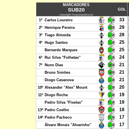
MARCADORES
SUB20
GOL
copyright hoqueipatins.pt
33
1º
Carlos Loureiro
29
2º
Henrique Pereira
28
3º
Tiago Almeida
25
4º
Hugo Santos
25
Bernardo Marques
24
6º
Rui Silva "Folhetas"
21
7º
Nuno Dias
21
Bruno Simões
21
Diogo Casanova
20
10º
Alexander "Alex" Mount
19
11º
Diogo Rocha
19
Pedro Silva "Fivelas"
18
13º
Pedro Coelho
17
14º
Pedro Pacheco
17
Álvaro Morais "Alvarinho"