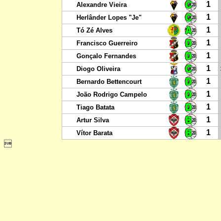
1
Alexandre Vieira
1
Herlânder Lopes "Je"
1
Tó Zé Alves
1
Francisco Guerreiro
1
Gonçalo Fernandes
1
Diogo Oliveira
1
Bernardo Bettencourt
1
João Rodrigo Campelo
1
Tiago Batata
1
Artur Silva
1
Vítor Barata
