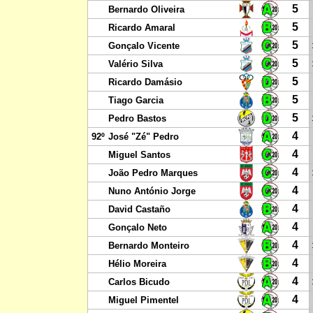
5
Bernardo Oliveira
5
Ricardo Amaral
5
Gonçalo Vicente
5
Valério Silva
5
Ricardo Damásio
5
Tiago Garcia
5
Pedro Bastos
4
92º
José "Zé" Pedro
4
Miguel Santos
4
João Pedro Marques
4
Nuno António Jorge
4
David Castaño
4
Gonçalo Neto
4
Bernardo Monteiro
4
Hélio Moreira
4
Carlos Bicudo
4
Miguel Pimentel