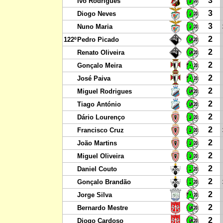
3
Ivo Rodrigues
3
Diogo Neves
3
Nuno Maria
2
122º
Pedro Picado
2
Renato Oliveira
2
Gonçalo Meira
2
José Paiva
2
Miguel Rodrigues
2
Tiago António
2
Dário Lourenço
2
Francisco Cruz
2
João Martins
2
Miguel Oliveira
2
Daniel Couto
2
Gonçalo Brandão
2
Jorge Silva
2
Bernardo Mestre
2
Diogo Cardoso