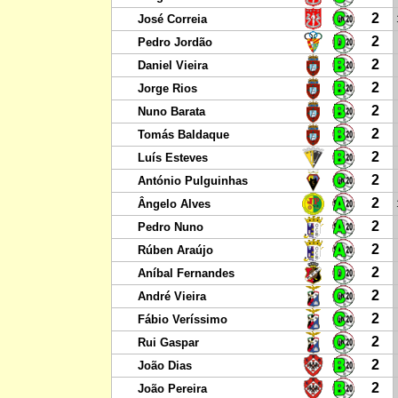
2
José Correia
2
Pedro Jordão
2
Daniel Vieira
2
Jorge Rios
2
Nuno Barata
2
Tomás Baldaque
2
Luís Esteves
2
António Pulguinhas
2
Ângelo Alves
2
Pedro Nuno
2
Rúben Araújo
2
Aníbal Fernandes
2
André Vieira
2
Fábio Veríssimo
2
Rui Gaspar
2
João Dias
2
João Pereira