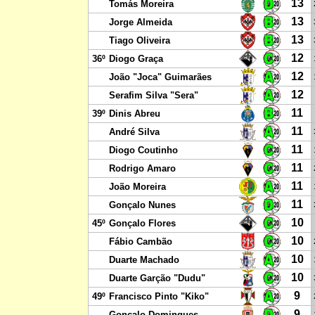
13
Tomás Moreira
13
Jorge Almeida
13
Tiago Oliveira
12
36º
Diogo Graça
12
João "Joca" Guimarães
12
Serafim Silva "Sera"
11
39º
Dinis Abreu
11
André Silva
11
Diogo Coutinho
11
Rodrigo Amaro
11
João Moreira
11
Gonçalo Nunes
10
45º
Gonçalo Flores
10
Fábio Cambão
10
Duarte Machado
10
Duarte Garção "Dudu"
9
49º
Francisco Pinto "Kiko"
9
Gonçalo Domingues