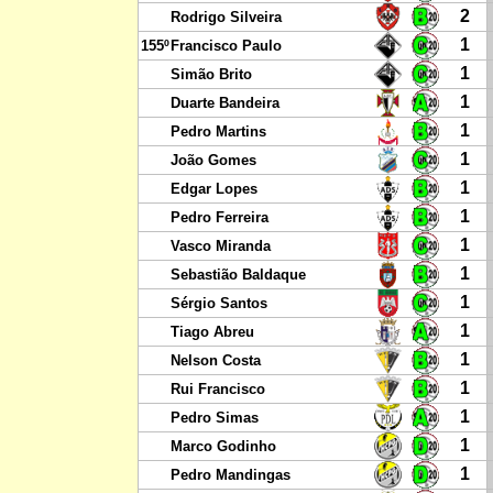
2
Rodrigo Silveira
1
155º
Francisco Paulo
1
Simão Brito
1
Duarte Bandeira
1
Pedro Martins
1
João Gomes
1
Edgar Lopes
1
Pedro Ferreira
1
Vasco Miranda
1
Sebastião Baldaque
1
Sérgio Santos
1
Tiago Abreu
1
Nelson Costa
1
Rui Francisco
1
Pedro Simas
1
Marco Godinho
1
Pedro Mandingas