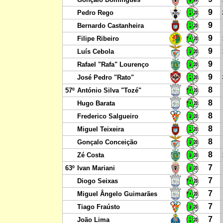
9
Pedro Rego
9
Bernardo Castanheira
9
Filipe Ribeiro
9
Luís Cebola
9
Rafael "Rafa" Lourenço
9
José Pedro "Rato"
8
57º
António Silva "Tozé"
8
Hugo Barata
8
Frederico Salgueiro
8
Miguel Teixeira
8
Gonçalo Conceição
8
Zé Costa
7
63º
Ivan Mariani
7
Diogo Seixas
7
Miguel Ângelo Guimarães
7
Tiago Fraústo
7
João Lima