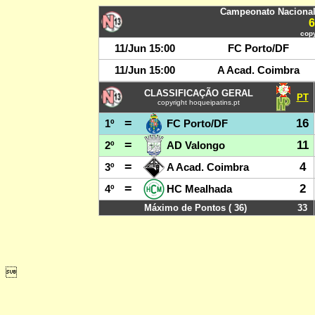
Campeonato Nacional 
copy
11/Jun 15:00
FC Porto/DF
11/Jun 15:00
A Acad. Coimbra
CLASSIFICAÇÃO GERAL
PT
copyright hoqueipatins.pt
=
16
1º
FC Porto/DF
=
11
2º
AD Valongo
=
4
3º
A Acad. Coimbra
=
2
4º
HC Mealhada
Máximo de Pontos ( 36)
33
