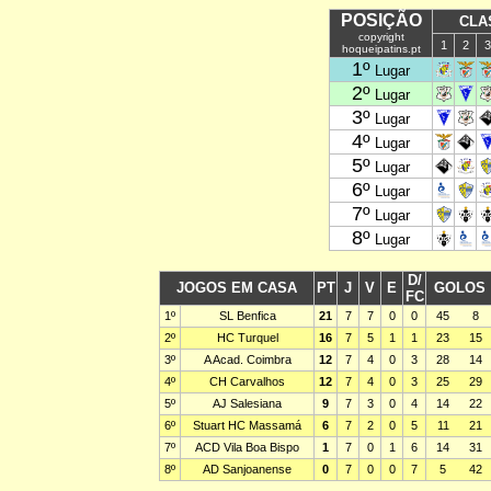
POSIÇÃO
CLA
copyright
1
2
3
hoqueipatins.pt
1º
Lugar
2º
Lugar
3º
Lugar
4º
Lugar
5º
Lugar
6º
Lugar
7º
Lugar
8º
Lugar
D/
JOGOS EM CASA
PT
J
V
E
GOLOS
FC
1º
SL Benfica
21
7
7
0
0
45
8
2º
HC Turquel
16
7
5
1
1
23
15
3º
A Acad. Coimbra
12
7
4
0
3
28
14
4º
CH Carvalhos
12
7
4
0
3
25
29
5º
AJ Salesiana
9
7
3
0
4
14
22
6º
Stuart HC Massamá
6
7
2
0
5
11
21
7º
ACD Vila Boa Bispo
1
7
0
1
6
14
31
8º
AD Sanjoanense
0
7
0
0
7
5
42