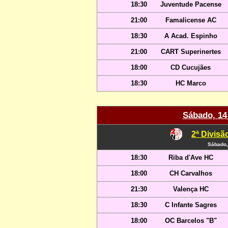
18:30
Juventude Pacense
21:00
Famalicense AC
18:30
A Acad. Espinho
21:00
CART Superinertes
18:00
CD Cucujães
18:30
HC Marco
Sábado, 14
2ª Divis
Sábado,
18:30
Riba d'Ave HC
18:00
CH Carvalhos
21:30
Valença HC
18:30
C Infante Sagres
18:00
OC Barcelos "B"