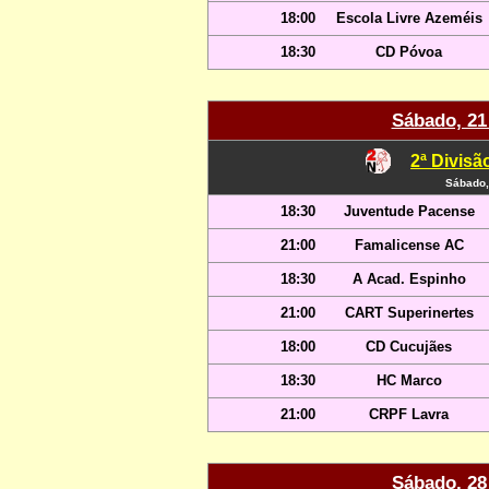
18:00
Escola Livre Azeméis
18:30
CD Póvoa
Sábado, 21
2ª Divis
Sábado,
18:30
Juventude Pacense
21:00
Famalicense AC
18:30
A Acad. Espinho
21:00
CART Superinertes
18:00
CD Cucujães
18:30
HC Marco
21:00
CRPF Lavra
Sábado, 28