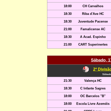
18:00
CH Carvalhos
18:30
Riba d'Ave HC
18:30
Juventude Pacense
21:00
Famalicense AC
18:30
A Acad. Espinho
21:00
CART Superinertes
Sábado, 1
2ª Divis
Sábado
21:30
Valença HC
18:30
C Infante Sagres
18:00
OC Barcelos "B"
18:00
Escola Livre Azeméis