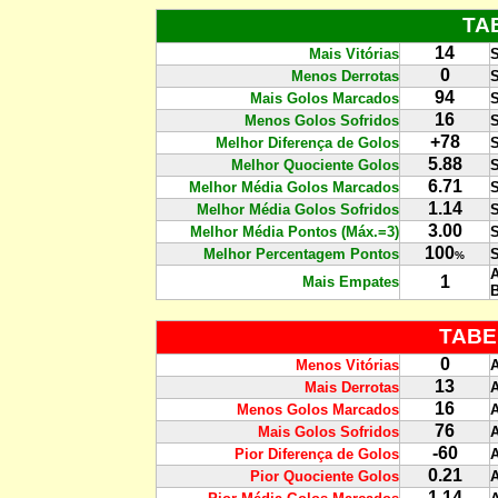
TA
14
Mais Vitórias
S
0
Menos Derrotas
S
94
Mais Golos Marcados
S
16
Menos Golos Sofridos
S
+78
Melhor Diferença de Golos
S
5.88
Melhor Quociente Golos
S
6.71
Melhor Média Golos Marcados
S
1.14
Melhor Média Golos Sofridos
S
3.00
Melhor Média Pontos (Máx.=3)
S
100
Melhor Percentagem Pontos
S
%
A
1
Mais Empates
TABE
0
Menos Vitórias
13
Mais Derrotas
16
Menos Golos Marcados
76
Mais Golos Sofridos
-60
Pior Diferença de Golos
0.21
Pior Quociente Golos
1.14