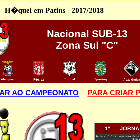
H�quei em Patins - 2017/2018
Nacional SUB-13
Zona Sul "C"
Alenquer
Turquel
Sporting
F�sica
Acad�mica
TAR AO CAMPEONATO
PARA CRIAR 