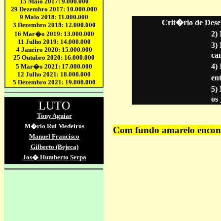
Crit�rio de Dese
2)
3)
ca
4)
ent
5)
os
Com fundo amarelo encontr