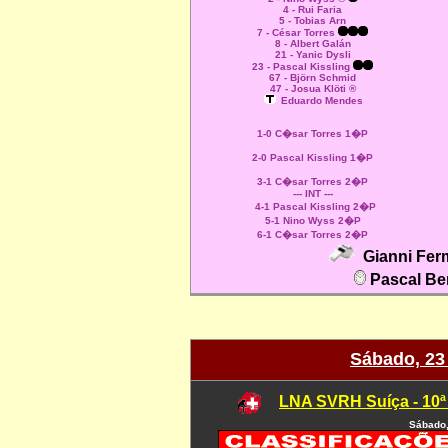
4 - Rui Faria
5 - Tobias Arn
7 - César Torres
8 - Albert Galán
21 - Yanic Dysli
23 - Pascal Kissling
67 - Björn Schmid
47 - Josua Klöti ®
Eduardo Mendes
1-0 C�sar Torres 1�P
2-0 Pascal Kissling 1�P
3-1 C�sar Torres 2�P
--- INT ---
4-1 Pascal Kissling 2�P
5-1 Nino Wyss 2�P
6-1 C�sar Torres 2�P
Gianni Fer
Pascal Be
Sábado, 23
LNA SVRH Suíça - 10ª
Sábado,