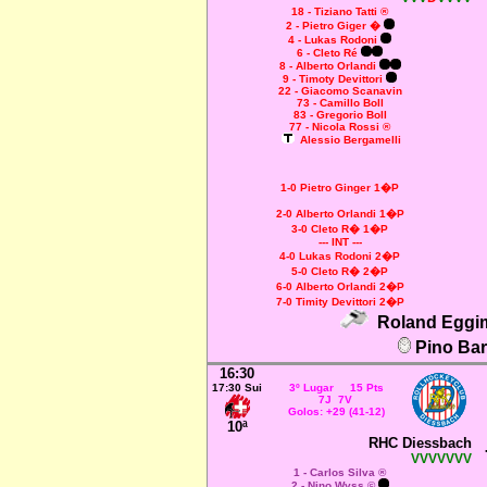
18 - Tiziano Tatti ®
2 - Pietro Giger
�
4 - Lukas Rodoni
6 - Cleto Ré
8 - Alberto Orlandi
9 - Timoty Devittori
22 - Giacomo Scanavin
73 - Camillo Boll
83 - Gregorio Boll
77 - Nicola Rossi ®
Alessio Bergamelli
1-0 Pietro Ginger 1�P
2-0 Alberto Orlandi 1�P
3-0 Cleto R� 1�P
--- INT ---
4-0 Lukas Rodoni 2�P
5-0 Cleto R� 2�P
6-0 Alberto Orlandi 2�P
7-0 Timity Devittori 2�P
Roland Eggim
Pino Ba
16:30
17:30 Sui
3º Lugar 15 Pts
7J 7V
Golos: +29 (41-12)
10ª
RHC Diessbach
VVVVVVV
1 - Carlos Silva ®
2 - Nino Wyss ©