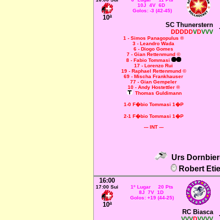
10J 4V 6D
Golos: -3 (42-45)
10ª
SC Thunerstern
DDDDD
V
D
VVV
1 - Simos Panagopulus ®
3 - Leandro Wada
6 - Diogo Gomes
7 - Gian Rettenmund ©
8 - Fabio Tommasi
17 - Lorenzo Rui
19 - Raphael Rettenmund ©
69 - Mischa Frankhauser
77 - Gian Gempeler
10 - Andy Hostettler ®
Thomas Guldimann
1-0 F�bio Tommasi 1�P
2-1 F�bio Tommasi 1�P
--- INT ---
Urs Dornbier
Robert Eti
16:00
17:00 Sui
1º Lugar 20 Pts
8J 7V 1D
Golos: +19 (44-25)
10ª
RC Biasca
VVV
D
VVVV