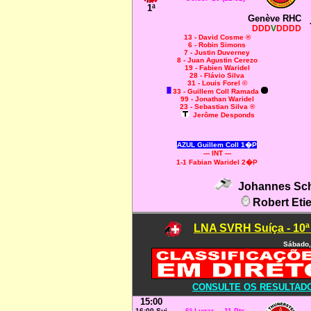
1ª
Genève RHC
DDD
V
DDDD
13 - David Cosme ®
6 - Robin Simons
7 - Justin Duverney
8 - Juan Agustin Cerezo
19 - Fabien Waridel
28 - Flávio Silva
31 - Louis Forel ©
33
- Guillem Coll Ramada
99 - Jonathan Waridel
23 - Sebastian Silva ®
Jerôme Desponds
AZUL Guillem Coll 1�P
--- INT ---
1-1 Fabian Waridel 2�P
Johannes Schn
Robert Eti
LNA SVRH Suíça - 10ª
Sábado,
CONSULTE OS RESULTADOS
15:00
16:00 Sui
6º Lugar 11 Pts