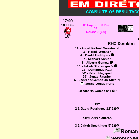
CONSULTE OS RESULTADOS
17:00
18:00 Su
9º Lugar -6 Pts
0J
Golos: 0 (0-0)
10ª
RHC Dornbirn
10 - Angel Raffael Mirantes ®
2 - Roché Brunner
6 - David Rodriguez
7 - Michael Sahler
8 - Alberto Gomez
14 - Jakob Stockinger ©
17 - Dominique Kaul
52 - Kilian Hagspiel
57 - Jonas Fassler
61 - Abraao Gomes da Silva ®
Jesus Gende Paris
1-0 Alberto Gomez 5' 1�P
--- INT ---
2-1 David Rodriguez 12' 2�P
--- PROLONGAMENTO ---
3-2 Jakob Stockinger 5' 2�P
Roman 
Veronika
Mu