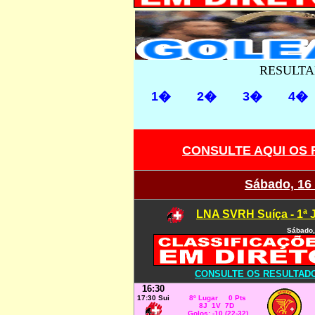
RESULTA
1�
2�
3�
4�
CONSULTE AQUI OS
Sábado, 16
LNA SVRH Suíça - 1ª 
Sábado,
CONSULTE OS RESULTADOS
16:30
17:30 Sui
8º Lugar 0 Pts
8J 1V 7D
Golos: -10 (22-32)