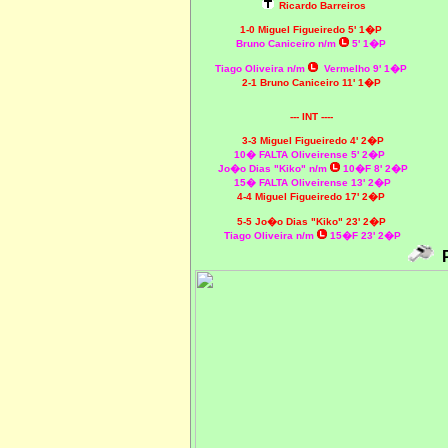
Ricardo Barreiros
1-0 Miguel Figueiredo 5' 1�P
Bruno Caniceiro n/m
5' 1�P
Tiago Oliveira n/m
Vermelho 9' 1�P
2-1 Bruno Caniceiro 11' 1�P
--- INT ----
3-3 Miguel Figueiredo 4' 2�P
10� FALTA Oliveirense 5' 2�P
Jo�o Dias "Kiko" n/m
10�F 8' 2�P
15� FALTA Oliveirense 13' 2�P
4-4 Miguel Figueiredo 17' 2�P
5-5
Jo�o Dias "Kiko"
23' 2�P
Tiago Oliveira n/m
15�F 23' 2�P
P