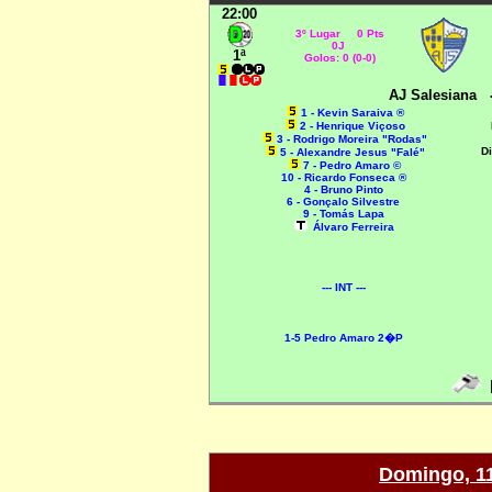
22:00
3º Lugar 0 Pts
0J
1ª
Golos: 0 (0-0)
AJ Salesiana
1 - Kevin Saraiva ®
2 - Henrique Viçoso
3 - Rodrigo Moreira "Rodas"
Di
5 - Alexandre Jesus "Falé"
7 - Pedro Amaro ©
10 - Ricardo Fonseca ®
4 - Bruno Pinto
6 - Gonçalo Silvestre
9 - Tomás Lapa
Álvaro Ferreira
--- INT ---
1-5 Pedro Amaro 2�P
R
Domingo, 11