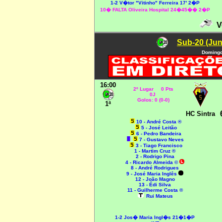
1-2 V�tor "Vitinho" Ferreira 17' 2�P
10� FALTA Oliveira Hospital 24�45�� 2�P
Ve
Sub-20 (Jun
Domingo
16:00
2º Lugar 0 Pts
0J
Golos: 0 (0-0)
1ª
HC Sintra
10 - André Costa ®
5 - José Leitão
6 - Pedro Bandeira
7 - Gustavo Neves
3 - Tiago Francisco
1 - Martim Cruz ®
2 - Rodrigo Pina
4 - Ricardo Almeida ©
8 - André Rodrigues
9 - José Maria Inglês
12 - João Magno
13 - Édi Silva
11 - Guilherme Costa ®
Rui Mateus
1-2 Jos� Maria Ingl�s 21�1�P