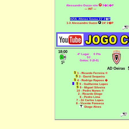
Alessandro Guzzo n/m
9�1�P
--- INT ---
AZUL Afonso Sousa 21' 2�P
1-3
Alessandro Guzzo
24' 2�P
18:00
4º Lugar 0 Pts
0J
Golos: 0 (0-0)
1ª
AD Oeiras
1 - Ricardo Ferreira ®
3 - David Sequeira
4 - Rodrigo Raposo
�
5 - Guilherme Lopes
9 - Miguel Silveira
10 - Pedro Nunes ®
2 - Ricardo Diogo
6 - Pedro Lima
7 - Zé Carlos Lopes
8 - Vicente Fonseca
Diogo Alves