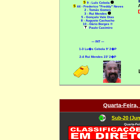
9 - Luís Cebola
44 - Frederico "Freddy" Neves
2 - Tomás Gomes
3 - Rui Mendes
5 - Gonçalo Vale Dias
8 - Augusto Cachucho
10 - Dário Borges ®
Paulo Casimiro
--- INT ---
1-3 Lu�s Cebola 9' 2�P
2-4 Rui Mendes 23' 2�P
Quarta-Feira,
Sub-20 (Jun
Quarta-Fei