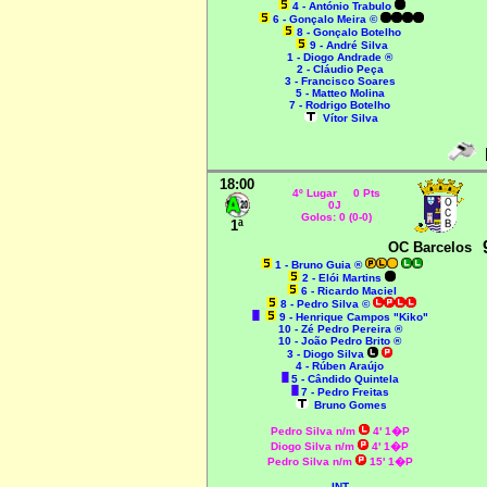
4 - António Trabulo
6 - Gonçalo Meira ©
8 - Gonçalo Botelho
9 - André Silva
1 - Diogo Andrade ®
2 - Cláudio Peça
3 - Francisco Soares
5 - Matteo Molina
7 - Rodrigo Botelho
Vítor Silva
P
18:00
4º Lugar 0 Pts
0J
Golos: 0 (0-0)
1ª
OC Barcelos
1 - Bruno Guia ®
2 - Elói Martins
6 - Ricardo Maciel
8 - Pedro Silva ©
9 - Henrique Campos "Kiko"
10 - Zé Pedro Pereira ®
10 - João Pedro Brito ®
3 - Diogo Silva
4 - Rúben Araújo
5 - Cândido Quintela
7 - Pedro Freitas
Bruno Gomes
Pedr
o Silva n/m
4' 1�P
Diogo Silva n/m
4' 1�P
Pedro
Silva n/m
15' 1�P
--- INT ---