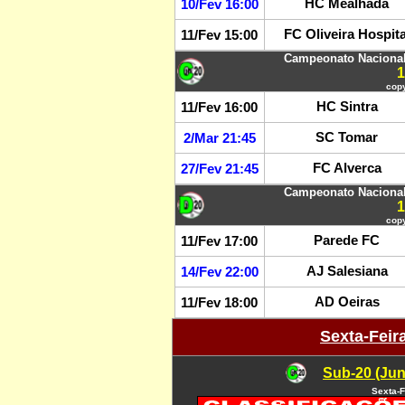
HC Mealhada
10/Fev 16:00
FC Oliveira Hospita
11/Fev 15:00
Campeonato Nacional 
copy
HC Sintra
11/Fev 16:00
SC Tomar
2/Mar 21:45
FC Alverca
27/Fev 21:45
Campeonato Nacional 
copy
Parede FC
11/Fev 17:00
AJ Salesiana
14/Fev 22:00
AD Oeiras
11/Fev 18:00
Sexta-Feir
Sub-20 (Jun
Sexta-F