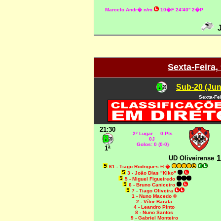
Marcelo Andr� n/m
10�F 24'40'' 2�P
J
Sexta-Feira,
Sub-20 (Jun
Sexta-Fei
21:30
2º Lugar 0 Pts
0J
Golos: 0 (0-0)
1ª
1
UD Oliveirense
61 - Tiago Rodrigues ®
�
3 - João Dias "Kiko"
5 - Miguel Figueiredo
6 - Bruno Caniceiro
7 - Tiago Oliveira
1 - Nuno Macedo ®
2 - Vítor Barata
4 - Leandro Pinto
8 - Nuno Santos
9 - Gabriel Monteiro