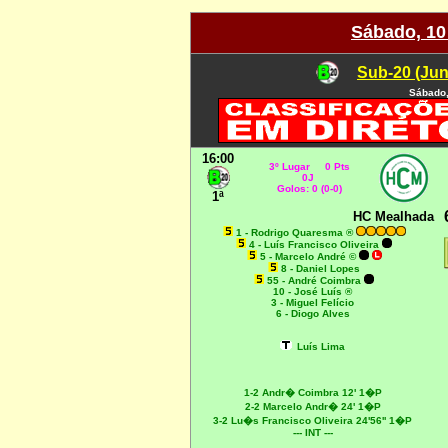
Sábado, 10
Sub-20 (Jun
Sábado,
16:00
3º Lugar 0 Pts
0J
Golos: 0 (0-0)
1ª
HC Mealhada
1 - Rodrigo Quaresma ®
4 - Luís Francisco Oliveira
5 - Marcelo André ©
8 - Daniel Lopes
55 - André Coimbra
10 - José Luís ®
3 - Miguel Felício
6 - Diogo Alves
Luís Lima
1-2 Andr� Coimbra 12' 1�P
2-2 Marcelo Andr� 24' 1�P
3-2 Lu�s Francisco Oliveira 24'56'' 1�P
--- INT ---