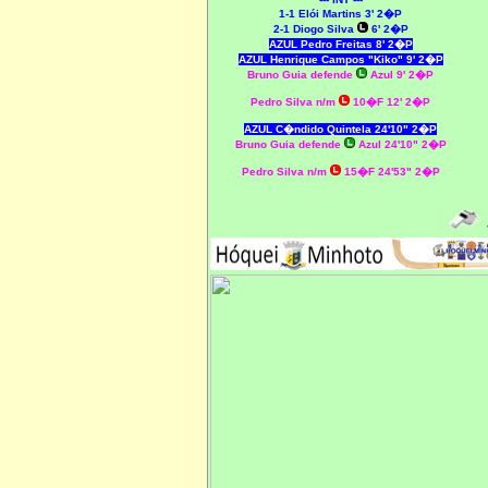
1-1
Elói Martins 3' 2�P
2-1 Diogo Silva
6' 2�P
AZUL Pedro Freitas 8' 2�P
AZUL Henrique Campos "Kiko" 9' 2�P
Bruno Guia
defende
Azul 9' 2�P
Pedro Silva n/m
10�F 12' 2�P
AZUL C�ndido Quintela 24'10" 2�P
Bruno Guia
defende
Azul 24'10" 2�P
Pedro Silva n/m
15�F 24'53" 2�P
J