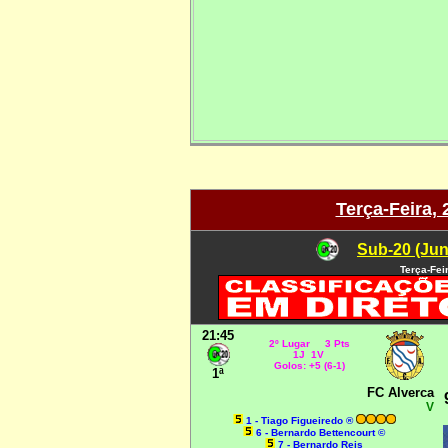
Terça-Feira, 
Sub-20 (Jun
Terça-Fei
21:45
2º Lugar 3 Pts
1J 1V
Golos: +5 (6-1)
1ª
FC Alverca
V
1 - Tiago Figueiredo ®
6 - Bernardo Bettencourt ©
7 - Bernardo Reis