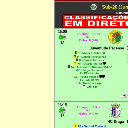
Sub-20 (Jun
Domingo
16:00
3º Lugar 0 Pts
0J
Golos: 0 (0-0)
1ª
Juventude Pacense
1 - Marcelo Silva �
5 - Carlos Felgueiras
8 - Daniel Ferreira
78 - Duarte Martel
57 - Francisco Ribeiro "Kiko"
47 - Tiago Sousa ®
2 - Elói Leitão
11 - Pedro Veloso
16 - Gil Martel
14 - Ricardo Lage
Z� T�
16:15
2º Lugar 0 Pts
0J
Golos: 0 (0-0)
1ª
HC Braga
10 - Gabriel Costa ®