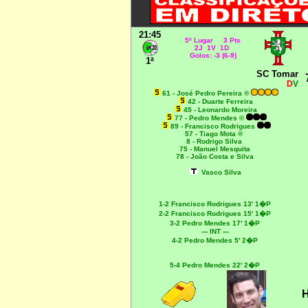
21:45
5º Lugar 3 Pts
2J 1V 1D
Golos: -3 (6-9)
1ª
SC Tomar
D
V
61 - José Pedro Pereira ®
42 - Duarte Ferreira
45 - Leonardo Moreira
77 - Pedro Mendes ©
89 - Francisco Rodrigues
57 - Tiago Mota ®
8 - Rodrigo Silva
75 - Manuel Mesquita
78 - João Costa e Silva
Vasco Silva
1-2
Francisco Rodrigues 13' 1�P
2-2
Francisco Rodrigues 15' 1�P
3-2
Pedro Mendes 17' 1�P
--- INT ---
4-2
Pedro Mendes 5' 2�P
5-4
Pedro Mendes 22' 2�P
H