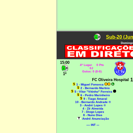
Sub-20 (Jun
Domingo
15:00
4º Lugar 0 Pts
0J
Golos: 0 (0-0)
1ª
1
FC Oliveira Hospital
1 - Miguel Fonseca
2 - Bernardo Martins
5 - Vítor "Vitinho" Ferreira
6 - Pedro Marinheiro
9 - Tiago Amaral
10 - Bernardo Andrade ®
3 - André Lopes ®
4 - Zé Almeida
7 - Diogo Lopes
8 - Nuno Dias
André Anunciação
---- INT ---