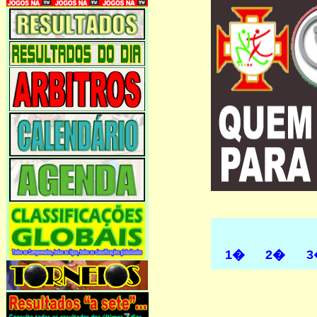
1�
2�
3