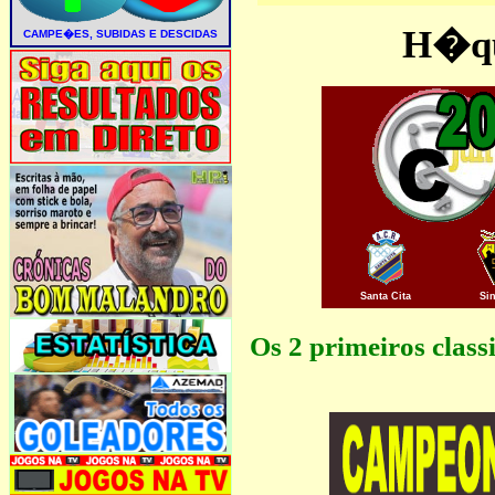
H�que
Santa Cita
Sin
Os 2 primeiros class