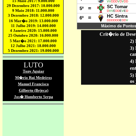
VV
DDD
V
D
V
DD
SC Tomar
=
5º
D
VV
E
DD
E
V
E
D
HC Sintra
=
6º
DDDDDD
E
DD
V
Máximo de Pontos 
Crit�rio de Dese
2)
3)
ca
4)
ent
5)
os