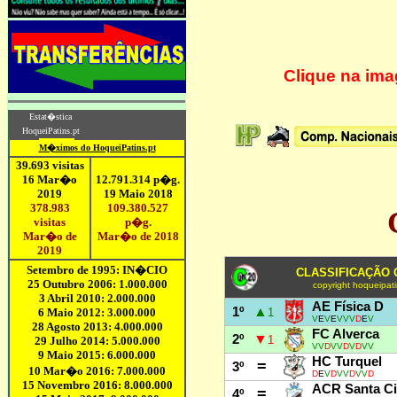
Clique na ima
CLASSIFICAÇÃO 
copyright hoqueipati
AE Física D
▲
1º
1
V
E
V
E
VVV
D
E
V
FC Alverca
▼
2º
1
VV
D
VV
D
V
D
VV
HC Turquel
=
3º
D
E
V
D
VV
D
VV
D
ACR Santa Ci
=
4º