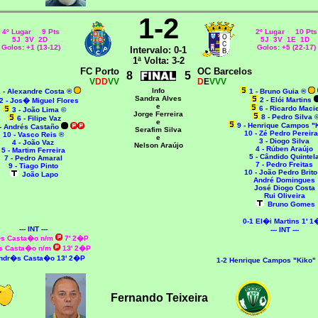
1-2
4º Lugar 9 Pts
2º Lugar 10 Pts
5J 3V 2D
5J 3V 1E 1D
Golos: +1 (13-12)
Golos: +5 (22-17)
Intervalo: 0-1
1ª Volta: 3-2
FC Porto
OC Barcelos
8
5
V
DD
VV
D
E
VVV
Info
1 - Alexandre Costa ®
1 - Bruno Guia ®
Sandra Alves
2 - Elói Martins
2 - Jos� Miguel Flores
e
6 - Ricardo Macie
3 - João Lima ©
Jorge Ferreira
8 - Pedro Silva 
6 - Filipe Vaz
e
9 - Henrique Campos "
 - Andrés Castaño
Serafim Silva
10 - Zé Pedro Pereira
10 - Vasco Reis ®
e
3 - Diogo Silva
4 - João Vaz
Nelson Araújo
4 - Rúben Araújo
5 - Martim Ferreira
5 - Cândido Quintel
7 - Pedro Amaral
7 - Pedro Freitas
9 - Tiago Pinto
10 - João Pedro Brito
João Lapo
André Domingues
José Diogo Costa
Rui Oliveira
Bruno Gomes
0-1 El�i Martins 1' 
--- INT ---
--- INT ---
s Casta�o n/m
7' 2�P
s Casta�o n/m
13' 2�P
Andr�s Casta�o 13' 2�P
1-2
Henrique Campos "Kiko"
Fernando Teixeira