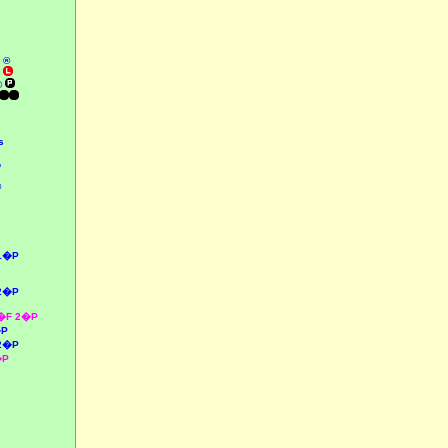
 ®
o
©
s
o
®
 1�P
 2�P
�F 2�P
�P
2�P
�P