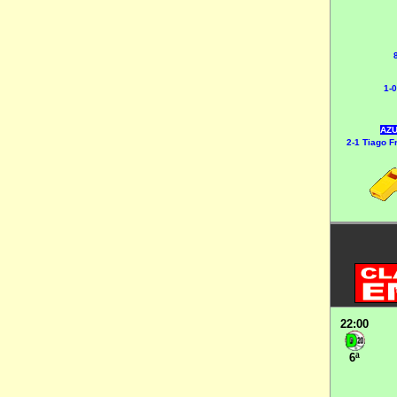
1-
AZU
2-1 Tiago F
22:00
6ª