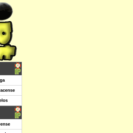
ga
Pacense
elos
rense