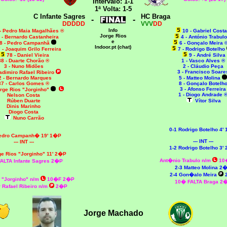
Intervalo: 1-1
1ª Volta: 1-5
C Infante Sagres
HC Braga
-
-
DDDDD
VVV
DD
Info
- Pedro Maia Magalhães ®
10 - Gabriel Costa
Jorge Rios
 - Bernardo Castanheira
4 - António Trabul
e
8 - Pedro Campanhã
6 - Gonçalo Meira 
Indoor.pt (chat)
 - Joaquim Grilo Ferreira
7 - Rodrigo Botelho
78 - Daniel Vieira
9 - André Silva
88 - Duarte Chorão ®
1 - Vasco Alves ®
3 - Nuno Midões
2 - Cláudio Peça
3 - Francisco Soare
ladimiro Rafael Ribeiro
2 - Bernardo Marques
5 - Matteo Molina
37 - Carlos Gomes ®
8 - Gonçalo Botelh
3 - Afonso Ferreira
orge Rios "Jorginho"
1 - Diogo Andrade 
Nelson Costa
Rúben Duarte
Vítor Silva
Dinis Marinho
Diogo Costa
Nuno Carrão
0-1 Rodrigo Botelho 4'
Pedro Campanh� 19' 1�P
--- INT ---
--- INT ---
1-2 Rodrigo Botelho 3'
ge Rios "Jorginho" 11' 2�P
Ant�nio Trabulo n/m
10
ALTA Infante Sagres 2�P
2-3 Matteo Molina 2
2-4 Gon�alo Meira
 "Jorginho" n/m
10�F 2�P
10� FALTA Braga 2
r Rafael Ribeiro n/m
2�P
Jorge Machado