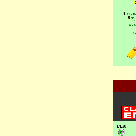
17 - R
33 
1
6 - 
7 
14:30