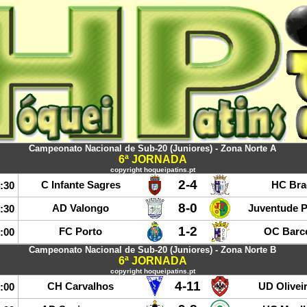
Campeonato Nacional de Sub-20 (Juniores) - Zona Norte A
6ª JORNADA
copyright hoqueipatins.pt
2-4
C Infante Sagres
HC Bra
:30
8-0
AD Valongo
Juventude 
:30
1-2
FC Porto
OC Barc
:00
Campeonato Nacional de Sub-20 (Juniores) - Zona Norte B
6ª JORNADA
copyright hoqueipatins.pt
4-11
CH Carvalhos
UD Olivei
:00