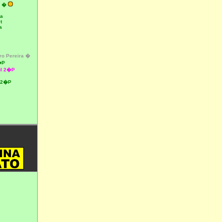
a �
ra
t
a
o Pereira �
�P
l 2�P
e 2�P