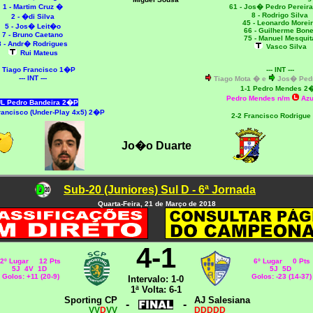
1 - Martim Cruz �
61 - Jos� Pedro Pereir
8 - Rodrigo Silva
2 - �di Silva
45 - Leonardo Morei
5 - Jos� Leit�o
66 - Guilherme Bone
7 - Bruno Caetano
75 - Manuel Mesquit
8 - Andr� Rodrigues
Vasco Silva
Rui Mateus
0 Tiago Francisco 1�P
--- INT ---
--- INT ---
Tiago Mota � e
Jos� Pedr
1-1 Pedro Mendes 2
Pedro Mendes n/m
Azu
L Pedro Bandeira 2�P
rancisco (Under-Play 4x5) 2�P
2-2 Francisco Rodrigu
Jo�o Duarte
Sub-20 (Juniores) Sul D - 6ª Jornada
Quarta-Feira, 21 de Março de 2018
4-1
2º Lugar 12 Pts
6º Lugar 0 Pts
5J 4V 1D
5J 5D
Golos: +11 (20-9)
Golos: -23 (14-37)
Intervalo: 1-0
1ª Volta: 6-1
Sporting CP
AJ Salesiana
-
-
VV
D
VV
DDDDD