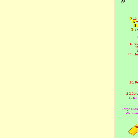
6ª
13 
7
77
4 - V
1
44 - J
1-1 
2-2 Jor
10� F
Jorge Rios
Vladimi