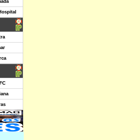
hada
Hospital
tra
ar
rca
 FC
iana
ras