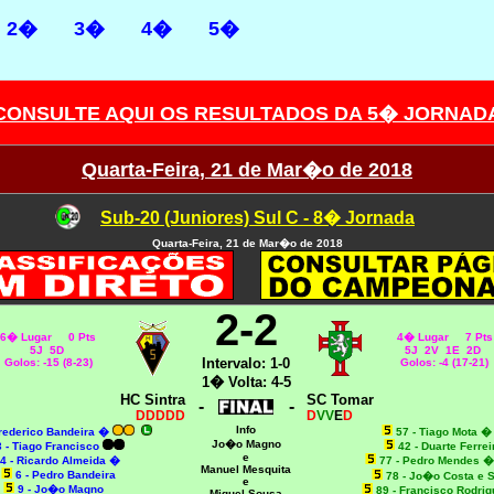
2�
3�
4�
5�
CONSULTE AQUI OS RESULTADOS DA 5� JORNAD
Quarta-Feira, 21 de Mar�o de 2018
Sub-20 (Juniores) Sul C - 8� Jornada
Quarta-Feira, 21 de Mar�o de 2018
2-2
6� Lugar 0 Pts
4� Lugar 7 Pts
5J 5D
5J 2V 1E 2D
Intervalo: 1-0
Golos: -15 (8-23)
Golos: -4 (17-21)
1� Volta: 4-5
HC Sintra
SC Tomar
-
-
DDDDD
D
VV
E
D
Info
Frederico Bandeira �
57 - Tiago Mota 
Jo�o Magno
3 - Tiago Francisco
42 - Duarte Ferrei
e
4 - Ricardo Almeida �
77 - Pedro Mendes 
Manuel Mesquita
6 - Pedro Bandeira
78 - Jo�o Costa e S
e
9 - Jo�o Magno
89 - Francisco Rodri
Miguel Sousa