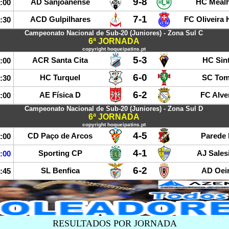
9-8
AD Sanjoanense
HC Meal
:00
7-1
ACD Gulpilhares
FC Oliveira 
:30
Campeonato Nacional de Sub-20 (Juniores) - Zona Sul C
6ª JORNADA
copyright hoqueipatins.pt
5-3
ACR Santa Cita
HC Sin
:00
6-0
HC Turquel
SC Tom
:30
6-2
AE Física D
FC Alve
:00
Campeonato Nacional de Sub-20 (Juniores) - Zona Sul D
6ª JORNADA
copyright hoqueipatins.pt
4-5
CD Paço de Arcos
Parede
:00
4-1
Sporting CP
AJ Sales
:00
6-2
SL Benfica
AD Oei
:45
RESULTADOS POR JORNADA