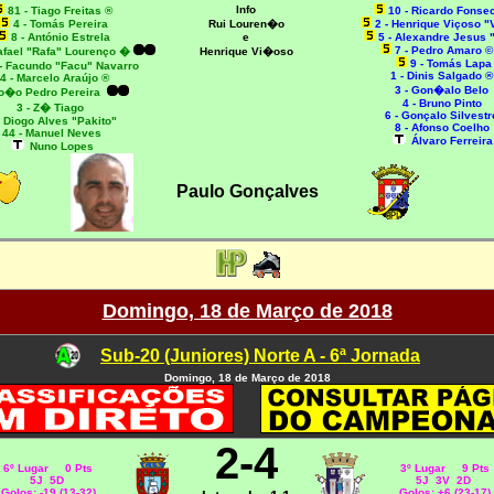
Info
81 - Tiago Freitas ®
10 - Ricardo Fonse
4 - Tomás Pereira
Rui Louren�o
2 - Henrique Viçoso "
8 - António Estrela
e
5 - Alexandre Jesus 
7 - Pedro Amaro 
afael "Rafa" Lourenço �
Henrique Vi�oso
9 - Tomás Lapa
- Facundo "Facu" Navarro
1 - Dinis Salgado ®
4 - Marcelo Araújo ®
3 - Gon�alo Belo
Jo�o Pedro Pereira
4 - Bruno Pinto
3 - Z� Tiago
6 - Gonçalo Silvestr
- Diogo Alves "Pakito"
8 - Afonso Coelho
44 - Manuel Neves
Álvaro Ferreira
Nuno Lopes
Paulo Gonçalves
Domingo, 18 de Março de 2018
Sub-20 (Juniores) Norte A - 6ª Jornada
Domingo, 18 de Março de 2018
2-4
6º Lugar 0 Pts
3º Lugar 9 Pts
5J 5D
5J 3V 2D
Golos: -19 (13-32)
Golos: +6 (23-17)