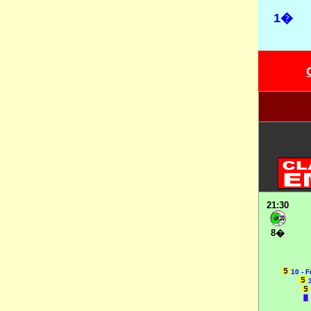
1�
21:30
8�
10 - 