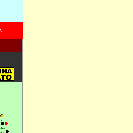
A
�
ra
�
ilva
gues