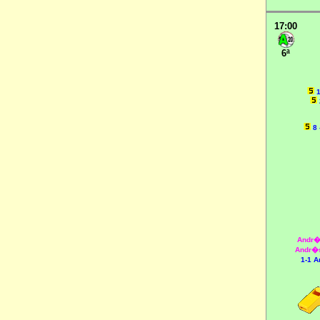
17:00
6ª
8
Andr�
Andr�
1-1 