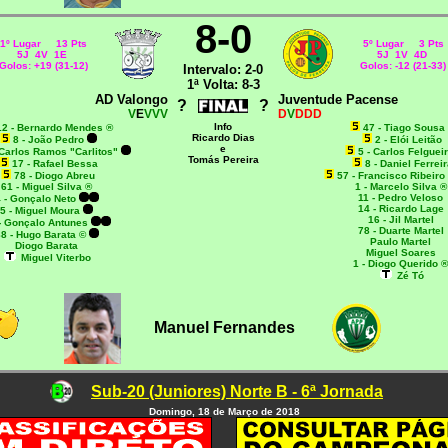
8-0
1º Lugar 13 Pts
5º Lugar 3 Pts
5J 4V 1E
5J 1V 4D
Golos: +19 (31-12)
Golos: -12 (21-33)
Intervalo: 2-0
1ª Volta: 8-3
AD Valongo
Juventude Pacense
?
?
V
E
VVV
D
V
DDD
Info
12 - Bernardo Mendes ®
47 - Tiago Sousa
Ricardo Dias
8 - João Pedro
2 - Elói Leitão
e
 Carlos Ramos "Carlitos"
5 - Carlos Felguei
Tomás Pereira
17 - Rafael Bessa
8 - Daniel Ferreir
78 - Diogo Abreu
57 - Francisco Ribeiro
61 - Miguel Silva ®
1 - Marcelo Silva ®
11 - Pedro Veloso
 - Gonçalo Neto
14 - Ricardo Lage
5 - Miguel Moura
16 - Jil Martel
- Gonçalo Antunes
78 - Duarte Martel
8 - Hugo Barata ©
Paulo Martel
Diogo Barata
Miguel Soares
Miguel Viterbo
1 - Diogo Querido ®
Zé Tó
Manuel Fernandes
Sub-20 (Juniores) Norte B - 6ª Jornada
Domingo, 18 de Março de 2018