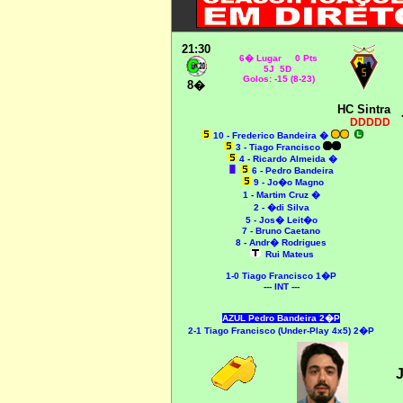
21:30
6� Lugar 0 Pts
5J 5D
Golos: -15 (8-23)
8�
HC Sintra
DDDDD
10 - Frederico Bandeira �
3 - Tiago Francisco
4 - Ricardo Almeida �
6 - Pedro Bandeira
9 - Jo�o Magno
1 - Martim Cruz �
2 - �di Silva
5 - Jos� Leit�o
7 - Bruno Caetano
8 - Andr� Rodrigues
Rui Mateus
1-0 Tiago Francisco 1�P
--- INT ---
AZUL Pedro Bandeira 2�P
2-1 Tiago Francisco (Under-Play 4x5) 2�P