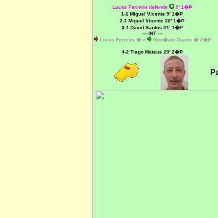
Lucas Ferreira defende
9' 1�P
1-1 Miguel Vicente 9' 1�P
2-1 Miguel Vicente 20' 1�P
3-1 David Santos 21' 1�P
--- INT ---
Lucas Ferreira
�
e
Gon�alo Duarte
�
2�P
4-2 Tiago Mateus 20' 2�P
P