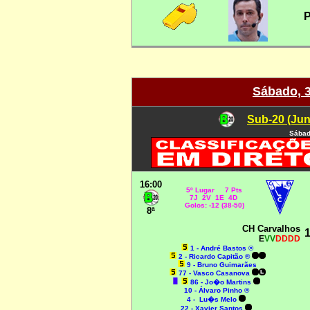
P
Sábado, 
Sub-20 (Jun
Sábad
16:00
5º Lugar 7 Pts
7J 2V 1E 4D
Golos: -12 (38-50)
8ª
CH Carvalhos
1
E
VV
DDDD
1 - André Bastos ®
2 - Ricardo Capitão ®
9 - Bruno Guimarães
77 - Vasco Casanova
86 - Jo�o Martins
10 - Álvaro Pinho ®
4 -
Lu�s Melo
22 - Xavier Santos