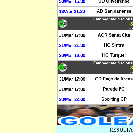
UD Oliveirense
30/Mar 15:30
AD Sanjoanense
13/Abr 21:30
Campeonato Nacional 
copy
ACR Santa Cita
31/Mar 17:00
HC Sintra
21/Mar 21:30
HC Turquel
30/Mar 19:00
Campeonato Nacional 
copy
CD Paço de Arcos
31/Mar 17:00
Parede FC
31/Mar 17:00
Sporting CP
28/Mar 22:00
RESULTA