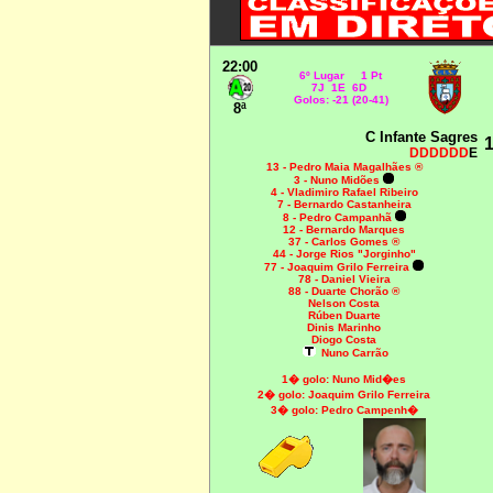
22:00
6º Lugar 1 Pt
7J 1E 6D
Golos: -21 (20-41)
8ª
C Infante Sagres
1
DDDDDD
E
13 - Pedro Maia Magalhães ®
3 - Nuno Midões
4 - Vladimiro Rafael Ribeiro
7 - Bernardo Castanheira
8 - Pedro Campanhã
12 - Bernardo Marques
37 - Carlos Gomes ®
44 - Jorge Rios "Jorginho"
77 - Joaquim Grilo Ferreira
78 - Daniel Vieira
88 - Duarte Chorão ®
Nelson Costa
Rúben Duarte
Dinis Marinho
Diogo Costa
Nuno Carrão
1� golo: Nuno Mid�es
2� golo: Joaquim Grilo Ferreira
3� golo: Pedro Campenh�