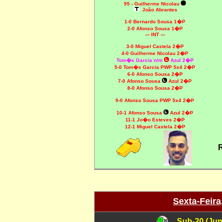
95 - Guilherme Nicolau
João Abrantes
1-0 Bernardo Sousa 1�P
2-0 Afonso Sousa 1�P
--- INT ---
3-0 Miguel Castela 2�P
4-0 Guilherme Nicolau 2�P
Tom�s Garcia n/m
Azul 2�P
5-0 Tom�s Garcia PWP 5x4 2�P
6-0 Afonso Sousa 2�P
7-0 Afonso Sousa
Azul 2�P
8-0 Afonso Sousa 2�P
9-0 Afonso Sousa PWP 5x4 2�P
10-1 Afonso Sousa
Azul 2�P
11-1 Jo�o Esteves 2�P
12-1 Miguel Castela 2�P
Sexta-Feira
Sub-20 (Jun