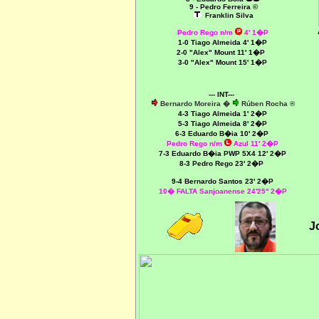
9 - Pedro Ferreira ©
Franklin Silva
Pedro Rego n/m
4' 1�P
1-0 Tiago Almeida 4' 1�P
2-0 "Alex" Mount 11' 1�P
3-0 "Alex" Mount 15' 1�P
--- INT---
Bernardo Moreira �
Rúben Rocha ®
4-3 Tiago Almeida 1' 2�P
5-3 Tiago Almeida 8' 2�P
6-3 Eduardo B�ia 10' 2�P
Pedro Rego n/m
Azul 11' 2�P
7-3 Eduardo B�ia PWP 5X4 12' 2�P
8-3 Pedro Rego 23' 2�P
9-4 Bernardo Santos 23' 2�P
10� FALTA Sanjoanense 24'25'' 2�P
J