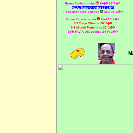
Bruno Caniceiro n/m
10�F 12' 2�P
AZUL Tiago Oliveira 15' 2�P
Tiago Rodrigues defende
Azul 15' 2�P
Bruno Caniceiro n/m
Azul 12' 2�P
4-3 Tiago Oliveira 20' 2�P
5-3 Miguel Figueiredo 22' 2�P
15� FALTA Oliveirense 24'40 2�P
Ma