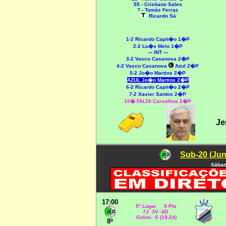
55 - Cristiano Sales
? - Tomás Ferraz
Ricardo Sá
1-2 Ricardo Capit�o 1�P
2-2 Lu�s Melo 1�P
--- INT ---
3-2 Vasco Casanova 2�P
4-2 Vasco Casanova
Azul 2�P
5-2 Jo�o Martins 2�P
AZUL Jo�o Martins 2�P
6-2 Ricardo Capit�o 2�P
7-2 Xavier Santos 2�P
10� FALTA Carvalhos 2�P
Je
Sub-20 (Jun
Sábad
17:00
5º Lugar 9 Pts
7J 3V 4D
Golos: -5 (19-24)
8ª