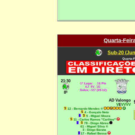
Quarta-Feir
Sub-20 (Jun
Quarta-F
21:30
1º Lugar 16 Pts
6J 5V 1E
Golos: +27 (39-12)
8ª
AD Valongo
V
E
VVVV
12 - Bernardo Mendes ®
4 - Gonçalo Neto
5 - Miguel Moura
11 - Carlos Ramos "Carlitos"
78 - Diogo Abreu
61 - Miguel Silva ®
3 - Diogo Barata
17 - Rafael Bessa