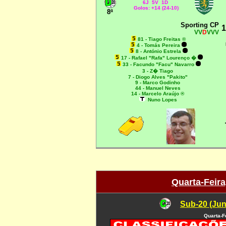
6J 5V 1D
Golos: +14 (24-10)
8ª
Sporting CP
1
VV
D
VVV
81 - Tiago Freitas ®
4 - Tomás Pereira
8 - António Estrela
17 - Rafael "Rafa" Lourenço �
33 - Facundo "Facu" Navarro
3 - Z� Tiago
7 - Diogo Alves "Pakito"
9 - Marco Godinho
44 - Manuel Neves
14 - Marcelo Araújo ®
Nuno Lopes
Quarta-Feir
Sub-20 (Jun
Quarta-F