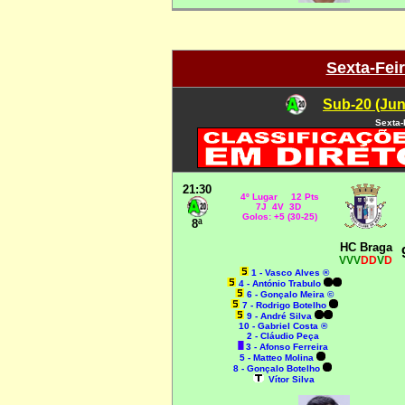
Sexta-Feir
Sub-20 (Jun
Sexta-
21:30
4º Lugar 12 Pts
7J 4V 3D
Golos: +5 (30-25)
8ª
HC Braga
VVV
DD
V
D
1 - Vasco Alves ®
4 - António Trabulo
6 - Gonçalo Meira ©
7 - Rodrigo Botelho
9 - André Silva
10 - Gabriel Costa ®
2 - Cláudio Peça
3 - Afonso Ferreira
5 - Matteo Molina
8 - Gonçalo Botelho
Vítor Silva