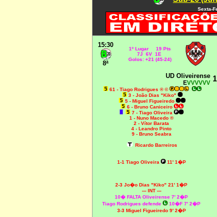
Sexta-F
15:30
1º Lugar 19 Pts
7J 6V 1E
Golos: +21 (45-24)
8ª
UD Oliveirense
1
E
VVVVVV
61 - Tiago Rodrigues ® ©
3 - João Dias "Kiko"
5 - Miguel Figueiredo
6 - Bruno Caniceiro
7 - Tiago Oliveira
1 - Nuno Macedo ®
2 - Vítor Barata
4 - Leandro Pinto
9 - Bruno Seabra
Ricardo Barreiros
1-1 Tiago Oliveira
11' 1�P
2-3 Jo�o Dias "Kiko" 21' 1�P
--- INT ---
10� FALTA Oliveirense 7' 2�P
Tiago Rodrigues defende
10�F 7' 2�P
3-3 Miguel Figueiredo 9' 2�P