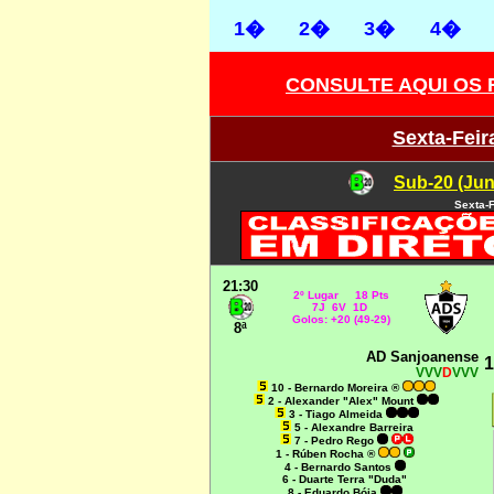
1�
2�
3�
4�
CONSULTE AQUI OS
Sexta-Feira
Sub-20 (Jun
Sexta-F
21:30
2º Lugar 18 Pts
7J 6V 1D
Golos: +20 (49-29)
8ª
AD Sanjoanense
1
VVV
D
VVV
10 - Bernardo Moreira ®
2 - Alexander "Alex" Mount
3 - Tiago Almeida
5 - Alexandre Barreira
7 - Pedro Rego
1 - Rúben Rocha ®
4 - Bernardo Santos
6 - Duarte Terra "Duda"
8 - Eduardo Bóia