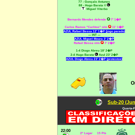
77 - Gonçalo Antunes
88 - Hugo Barata ©
Miguel Viterbo
Bernardo Mendes defende
7' 1�P
Carlos Ramos "Carlitos" n/m
11' 1�P
AZUL Rafael Bessa 12' 1�P (jogo parado)
--- INT ---
AZUL Miguel Moura 3' 2�P
Rafael Bessa n/m
7' 2�P
1-4 Diogo Abreu 18' 2�P
2
-4 Hugo Barata
Azul 23' 2�P
AZUL Diogo Abreu 23' 2�P (protestos)
O
Sub-20 (Jun
Quarta-F
22:00
2º Lugar 15 Pts