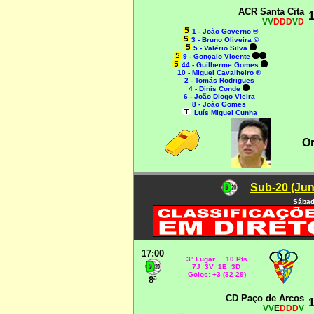
ACR Santa Cita
1
VV
DDD
V
D
1 - João Governo ®
3 - Bruno Oliveira ©
5 - Valério Silva
9 - Gonçalo Vicente
44 - Guilherme Gomes
10 - Miguel Cavalheiro ®
2 - Tomás Rodrigues
4 - Dinis Conde
6 - João Diogo Vieira
8 - João Gomes
Luís Miguel Cunha
O
Sub-20 (Jun
Sábad
17:00
3º Lugar 10 Pts
7J 3V 1E 3D
Golos: +3 (32-29)
8ª
CD Paço de Arcos
1
VV
E
DDD
V