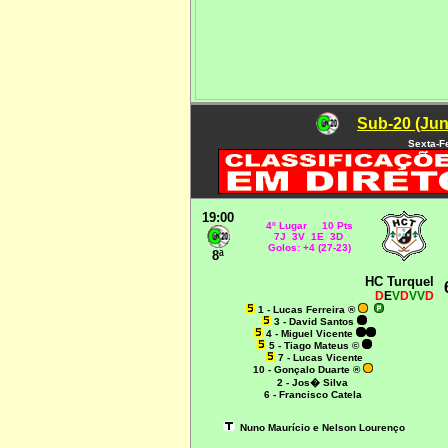
Sub-20 (Jun
Sexta-F
19:00
4º Lugar 10 Pts
7J 3V 1E 3D
Golos: +4 (27-23)
8ª
HC Turquel
D
E
V
D
VV
D
1 - Lucas Ferreira ®
3 - David Santos
4 - Miguel Vicente
5 - Tiago Mateus ©
7 - Lucas Vicente
10 - Gonçalo Duarte ®
2 - Jos� Silva
6 - Francisco Catela
Nuno Maurício e Nelson Lourenço