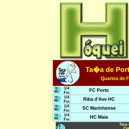
Ta�a de Por
Quartos de Fi
1/4
FC Porto
Fin
1/4
Riba d'Ave HC
Fin
1/4
SC Marinhense
Fin
1/4
HC Maia
Fin
Taça 
Oi