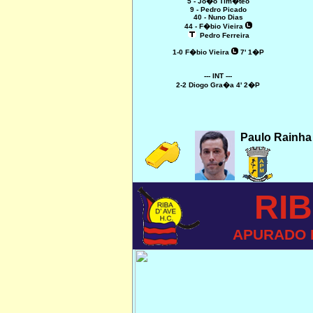
5 - Jo�o Tim�teo
9 - Pedro Picado
40 - Nuno Dias
44 - F�bio Vieira
Pedro Ferreira
1-0 F�bio Vieira
7' 1�P
--- INT ---
2-2 Diogo Gra�a 4' 2�P
Paulo Rainha
RIB
APURADO 