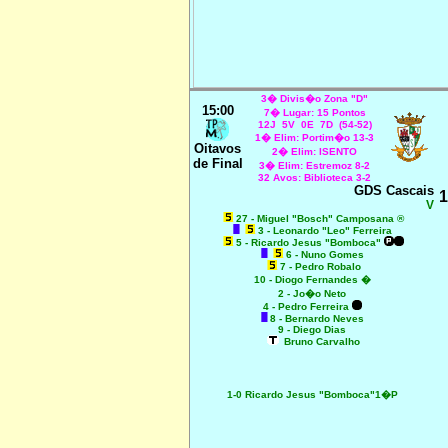
3� Divis�o Zona "D"
15:00
7� Lugar: 15 Pontos
12J 5V 0E 7D (54-52)
1� Elim: Portim�o 13-3
Oitavos
2� Elim: ISENTO
de Final
3� Elim: Estremoz 8-2
32 Avos: Biblioteca 3-2
GDS Cascais
1
V
27 - Miguel "Bosch" Camposana ®
3 - Leonardo "Leo" Ferreira
5 - Ricardo Jesus "Bomboca"
6
- Nuno Gomes
7 - Pedro Robalo
10
- Diogo Fernandes �
2 - Jo�o Neto
4 - Pedro Ferreira
8 - Bernardo Neves
9 - Diego Dias
Bruno Carvalho
1-0 Ricardo Jesus "Bomboca"1�P