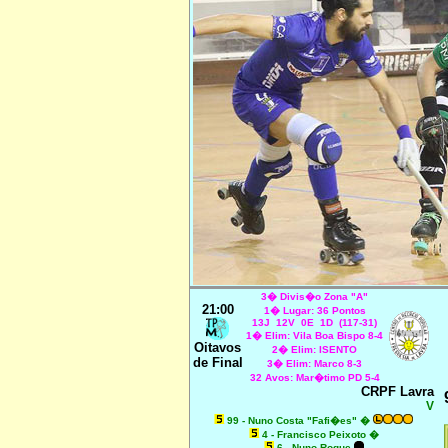
3� Divis�o Zona "A"
21
:00
1� Lugar: 36 Pontos
13J 12V 0E 1D (117-31)
1� Elim: Vila Boa Bispo 8-4
Oitavos
2� Elim: ISENTO
de Final
3� Elim: Marco 8-3
32 Avos: Mar�timo PD 5-4
CRPF Lavra
V
99 - Nuno Costa "Fafi�es" �
4 - Francisco Peixoto �
6 - Nuno Roque