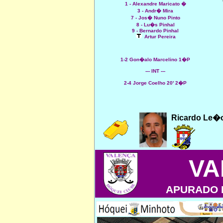
1 - Alexandre Maricato �
3 - Andr� Mira
7 - Jos� Nuno Pinto
8 - Lu�s Pinhal
9 - Bernardo Pinhal
Artur Pereira
1-2 Gon�alo Marcelino 1�P
--- INT ---
2-4 Jorge Coelho 20' 2�P
Ricardo Le�
VA
APURADO 