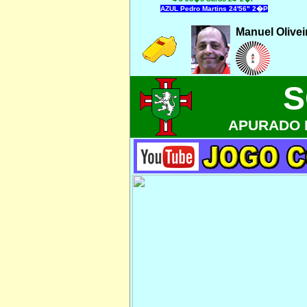
AZUL Pedro Martins 24'56" 2�P
Manuel Olivei
S
APURADO 