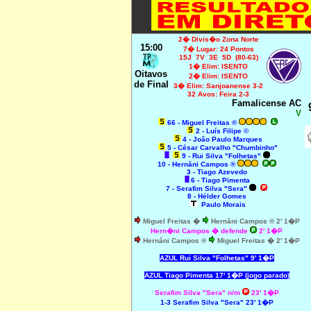
2� Divis�o Zona Norte
15:00
7� Lugar: 24 Pontos
15J 7V 3E 5D (80-63)
1� Elim: ISENTO
Oitavos
2� Elim: ISENTO
de Final
3� Elim: Sanjoanense 3-2
32 Avos: Feira 2-3
Famalicense AC
V
66
- Miguel Freitas ®
2 - Luís Filipe ©
4 - João Paulo Marques
5 - César Carvalho "Chumbinho"
9 - Rui Silva "Folhetas"
10 - Hernâni Campos ®
3 - Tiago Azevedo
6 - Tiago Pimenta
7 - Serafim Silva "Sera"
8 - Hélder Gomes
Paulo Morais
Miguel Freitas �
Hernâni Campos ® 2' 1�P
Hern�ni Campos � defende
2' 1�P
Hernâni Campos ®
Miguel Freitas � 2' 1�P
AZUL Rui Silva "Folhetas" 9' 1�P
AZUL Tiago Pimenta 17' 1�P (jogo parado)
Serafim Silva "Sera" n/m
23' 1�P
1-3 Serafim Silva "Sera" 23' 1�P