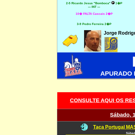
2-5 Ricardo Jesus "Bomboca"
1�P
--- INT ---
10� FALTA Cascais 2�P
3-9 Pedro Ferreira 2�P
Jorge Rodrig
APURADO 
CONSULTE AQUI OS RES
Sábado, 
Taça Portugal MAS
Sábad