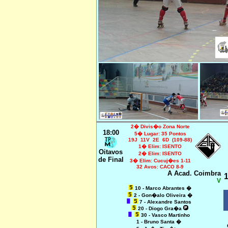
2� Divis�o Zona Norte
18:00
5� Lugar: 35 Pontos
19J 11V 2E 6D (109-88)
1� Elim: ISENTO
Oitavos
2� Elim: ISENTO
de Final
3� Elim: Cucuj�es 1-11
32 Avos: CACO 8-9
A Acad. Coimbra
1
V
10 - Marco Abrantes �
2 - Gon�alo Oliveira �
7 - Alexandre Santos
20 - Diogo Gra�a
30 - Vasco Martinho
1 - Bruno Santa �