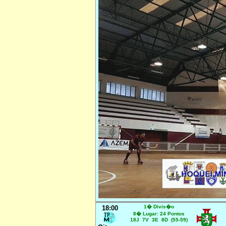
1� Divis�o
18:00
8� Lugar: 24 Pontos
18J 7V 3E 8D (55-59)