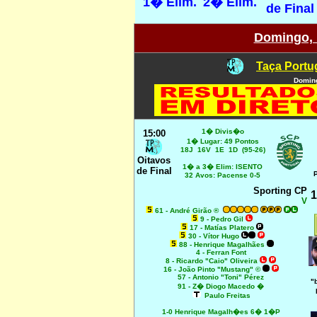
1� Elim.
2� Elim.
de Final
Domingo, 
Taça Portug
Domin
1� Divis�o
15:00
1� Lugar: 49 Pontos
18J 16V 1E 1D (95-26)
Oitavos
1� a 3� Elim: ISENTO
de Final
32 Avos: Pacense 0-5
Sporting CP
1
V
61 - André Girão ®
9 - Pedro Gil
17 - Matías Platero
30 - Vítor Hugo
88 - Henrique Magalhães
4 - Ferran Font
8 - Ricardo "Caio" Oliveira
16 - João Pinto "Mustang" ©
57 - Antonio "Toni" Pérez
"
91 - Z� Diogo Macedo �
Paulo Freitas
1-0 Henrique Magalh�es 6� 1�P