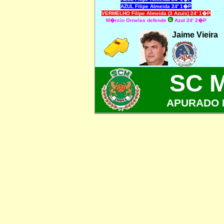
AZUL Filipe Almeida 24' 1�P
VERMELHO Filipe Almeida (3 Azuis) 24' 1�P
M�rcio Ornelas defende
Azul 24' 2�P
Jaime Vieira
SC 
APURADO 