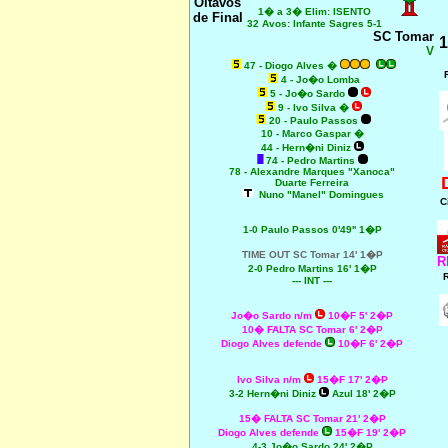
Oitavos
1� a 3� Elim: ISENTO
de Final
32 Avos: Infante Sagres 5-1
SC Tomar
1
V
47 - Diogo Alves �
4 - Jo�o Lomba
5 - Jo�o Sardo
9 - Ivo Silva �
20 - Paulo Passos
10 - Marco Gaspar �
44 - Hern�ni Diniz
74 - Pedro Martins
78 - Alexandre Marques "Xanoca"
Duarte Ferreira
Nuno "Manel" Domingues
C
1-0 Paulo Passos 0'49'' 1�P
TIME OUT SC Tomar 14' 1�P
R
2-0 Pedro Martins 16' 1�P
--- INT ---
Jo�o Sardo n/m
10�F 5' 2�P
10� FALTA SC Tomar 6' 2�P
Diogo Alves defende
10�F 6' 2�P
Ivo Silva n/m
15�F 17' 2�P
3-2 Hern�ni Diniz
Azul 18' 2�P
15� FALTA SC Tomar 21' 2�P
Diogo Alves defende
15�F 19' 2�P
4-3 Jo�o Sardo 24' 2�P