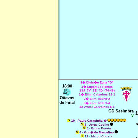
3� Divis�o Zona "D"
18:00
4� Lugar: 23 Pontos
13J 7V 2E 4D (74-46)
1� Elim: Caixeiros 12-1
Oitavos
2� Elim: ISENTO
de Final
3� Elim: PDL 9-4
32 Avos: Carvalhos 6-1
GD Sesimbra
1
V
10 - Paulo Carapinha �
S
4 - Jorge Coelho
5 - Bruno Fuzeta
6 - Gon�alo Marcelino
12 - Marco Correia
"