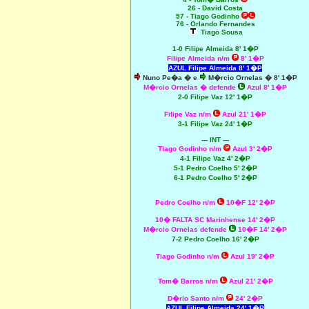
26 - David Costa
57 - Tiago Godinho
76 - Orlando Fernandes
Tiago Sousa
1-0 Filipe Almeida 8' 1�P
Filipe Almeida n/m
8' 1�P
AZUL Filipe Almeida 8' 1�P
Nuno Pe�a � e
M�rcio Ornelas � 8' 1�P
M�rcio Ornelas � defende
Azul 8' 1�P
2-0 Filipe Vaz 12' 1�P
Filipe Vaz n/m
Azul 21' 1�P
3-1 Filipe Vaz 24' 1�P
--- INT ---
Tiago Godinho n/m
Azul 3' 2�P
4-1 Filipe Vaz 4' 2�P
5-1 Pedro Coelho 5' 2�P
6-1 Pedro Coelho 5' 2�P
Pedro Coelho n/m
10�F 12' 2�P
10� FALTA SC Marinhense 14' 2�P
M�rcio Ornelas defende
10�F 14' 2�P
7-2 Pedro Coelho 16' 2�P
Tiago Godinho n/m
Azul 19' 2�P
Tom� Barros n/m
Azul 21' 2�P
D�rio Santo n/m
24' 2�P
AZUL Filipe Almeida 24' 1�P