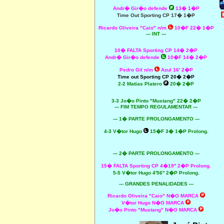
Andr� Gir�o defende
13� 1�P
Time Out Sporting CP 17� 1�P
Ricardo Oliveira "Caio" n/m
10�F 22� 1�P
--- INT ---
10� FALTA Sporting CP 14� 2�P
Andr� Gir�o defende
10�F 14� 2�P
Pedro Gil n/m
A
zul 16' 2�P
Time out Sporting CP 20� 2�P
2-2 Matias Platero
20� 2�P
3-3 Jo�o Pinto "Mustang" 22� 2�P
--- FIM TEMPO REGULAMENTAR ---
--- 1� PARTE PROLONGAMENTO ---
4-3 V�tor Hugo
15�F 3� 1�P Prolong.
--- 2� PARTE PROLONGAMENTO ---
15� FALTA Sporting CP 4�19'' 2�P Prolong.
5-5 V�tor Hugo 4'56'' 2�P Prolong.
--- GRANDES PENALIDADES ---
Ricardo Oliveira "Caio" N�O MARCA
V�tor Hugo N�O MARCA
Jo�o Pinto "Mustang" N�O MARCA