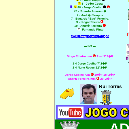
8 - Jo�o Costa
88 - Jorge Coelho
22 - Ricardo Amorim �
2 - Andr� Campos
7 - Eduardo "Edu" Ferreira
9 - Diogo Ribeiro
19 - Andr� Ferreira
Fernando Pinto
AZUL Jorge Coelho 7' 1�P
--- INT ---
Diogo Ribeiro n/m
Azul 3' 2�P
R
1-4 Jorge Coelho 7' 2�P
2-4 Nuno Roque 12' 2�P
Jorge Coelho n/m
10�F 15' 2�P
Andr� Ferreira n/m
20' 2�P
Rui Torres
AD