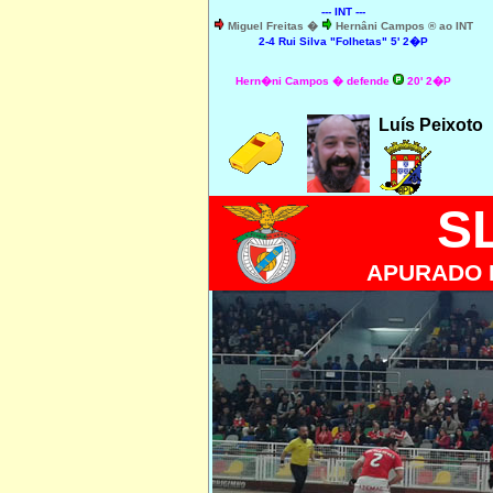
--- INT ---
Miguel Freitas �
Hernâni Campos ® ao INT
2-4 Rui Silva "Folhetas" 5' 2�P
Hern�ni Campos � defende
20' 2�P
Luís Peixoto
S
APURADO 