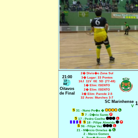
2� Divis�o Zona Sul
21
:00
3� Lugar: 33 Pontos
16J 11V 0E 5D (77-48)
1� Elim: ISENTO
Oitavos
2� Elim: ISENTO
de Final
3� Elim: Parede 2-5
32 Avos: Murches 3-7
SC Marinhense
1
V
31 - Nuno Pe�a �
7 - D�rio Santo
17 - Pedro Coelho
18 - Filipe Almeida
96 - Filipe Vaz
21 - M�rcio Ornelas �
2 - Marco Gomes
4 - Tom� Barros