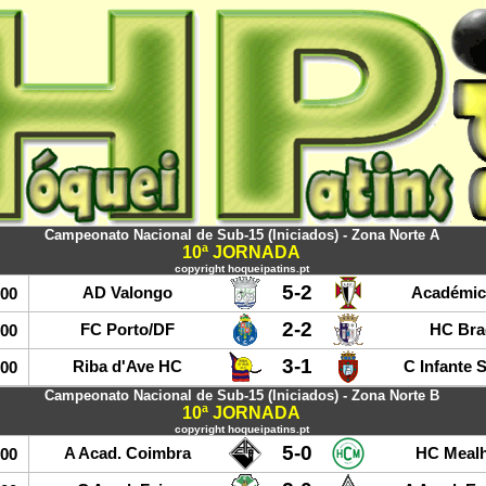
Campeonato Nacional de Sub-15 (Iniciados) - Zona Norte A
10ª JORNADA
copyright hoqueipatins.pt
5-2
AD Valongo
Académic
:00
2-2
FC Porto/DF
HC Bra
:00
3-1
Riba d'Ave HC
C Infante 
:00
Campeonato Nacional de Sub-15 (Iniciados) - Zona Norte B
10ª JORNADA
copyright hoqueipatins.pt
5-0
A Acad. Coimbra
HC Meal
:00