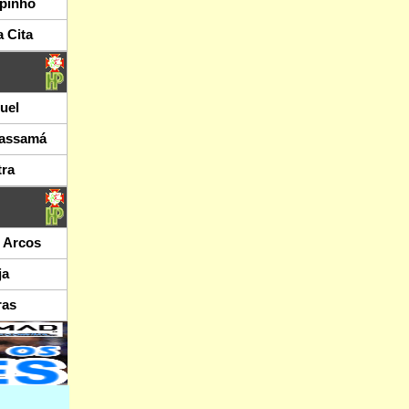
spinho
 Cita
uel
Massamá
tra
 Arcos
ja
ras