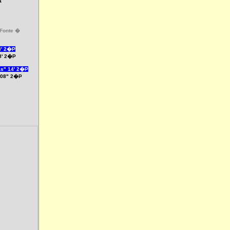
a
 Fonte �
8' 2�P
 8' 2�P
s" 14' 2�P
4'08" 2�P