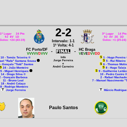
2-2
1º Lugar 24 Pts
3º Lugar 14 Pts
9J 8V 1D
9J 4V 2E 3D
Golos: +24 (43-19)
Golos: +1 (25-24)
Intervalo: 1-1
1ª Volta: 4-1
FC Porto/DF
HC Braga
-
-
VVVVV
D
VVV
V
E
V
E
D
VV
DD
Info
10 - Tomás Teixeira ®
1 - Hugo Pereira
Jorge Ferreira
afael "Rafa" Santana Sousa
5 - Rui Ribeiro
e
 - Gonçalo "Totti" Santos
6 - Thomas Molin
André Carneiro
24 - João Monteiro
8 - Hugo Talaia
55 - Miguel Henriques
9 - Guilherme Leitã
14 - Diogo Silva ®
10 - Pedro Castro ®
2 - Gonçalo Barbosa
2 - Rafael Machado
11 - Bruno Leal
7 - Manuel Nascimento "T
18 - André Colaço
8 - Rodrigo Monteiro
Jorge Ferreira
Márcio Rodrigue
Paulo Santos