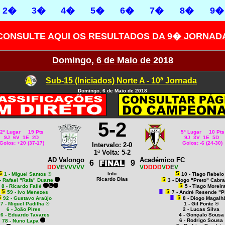
2�
3�
4�
5�
6�
7�
8�
9�
CONSULTE AQUI OS RESULTADOS DA 9� JORNAD
Domingo, 6 de Maio de 2018
Sub-15 (Iniciados) Norte A - 10ª Jornada
Domingo, 6 de Maio de 2018
5-2
2º Lugar 19 Pts
5º Lugar 10 Pts
9J 6V 1E 2D
9J 3V 1E 5D
Golos: +20 (37-17)
Golos: -6 (24-30)
Intervalo: 2-0
1ª Volta: 5-2
AD Valongo
Académico FC
6
9
DD
V
E
VVVVV
V
DDDD
V
D
E
V
Info
1 - Miguel Santos ®
10 - Tiago Rebelo
Ricardo Dias
- Rafael "Rafa" Duarte
3 - Diogo "Preto" Cabr
8 - Ricardo Fallé
5 - Tiago Moreir
59 - Ivo Menezes
7 - André Resende "P
92 - Gustavo Araújo
8 - Diogo Magalh
7 - Miguel Padilha ®
1 - Gil Fonte ®
6 - João Pires
2 - Lucas Silva
6 - Eduardo Tavares
4 - Gonçalo Sousa
6 - Rodrigo Sousa
78 - Nuno Lapa