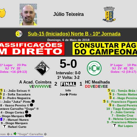
Júlio Teixeira
Sub-15 (Iniciados) Norte B - 10ª Jornada
Domingo, 6 de Maio de 2018
5-0
1º Lugar 23 Pts
3º Lugar 10 Pts
9J 7V 2E
9J 2V 4E 3D
Golos: +16 (29-13)
Golos: +2 (19-17)
Intervalo: 0-0
1ª Volta: 3-2
A Acad. Coimbra
HC Mealhada
2
1
V
E
VVVVVV
E
DD
V
E
D
E
V
EE
Info
1 - João Seixas ®
61 - Tomás Brás 
2 - Sofia Sacadura
Jos� Pinto
3 - Tomás Matia
3 - Pedro Nogueira
4 - Hugo Pereira
6 - João "Juka" Pinto
5 - Francisco Figue
8 - Vasco Pereira ©
6 - David Pereir
ustavo Carvalho "Guga" ®
10 - Tiago Estarreja
2 - João Correia
4 - Diogo Cortez
7 - Simão Cruz
 - Diogo Marques
8 - Helena Carreira
7 - Manuel Nunes
9 - Francisco Ribeir
9 - Diogo Marques
Rui Lopes
Rafael Curto
ixas � e
"Guga" Carvalho �