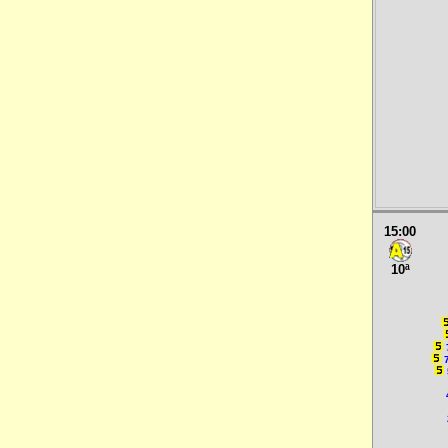
15:00
10ª