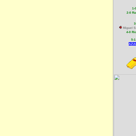
1-
2-0
Ra
3
Miguel S
4-0
Ri
5-
AZUL