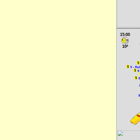
15:00
10ª
5 - R
8
8