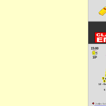
15:00
10ª
12 - G
5
Jo�o Se