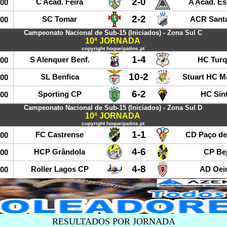
2-0
C Acad. Feira
A Acad. E
:00
2-2
SC Tomar
ACR Santa
:00
Campeonato Nacional de Sub-15 (Iniciados) - Zona Sul C
10ª JORNADA
copyright hoqueipatins.pt
1-4
S Alenquer Benf.
HC Turq
:00
10-2
SL Benfica
Stuart HC 
:00
6-2
Sporting CP
HC Sin
:00
Campeonato Nacional de Sub-15 (Iniciados) - Zona Sul D
10ª JORNADA
copyright hoqueipatins.pt
1-1
FC Castrense
CD Paço de
:00
4-6
HCP Grândola
CP Be
:00
4-8
Roller Lagos CP
AD Oei
:00
RESULTADOS POR JORNADA