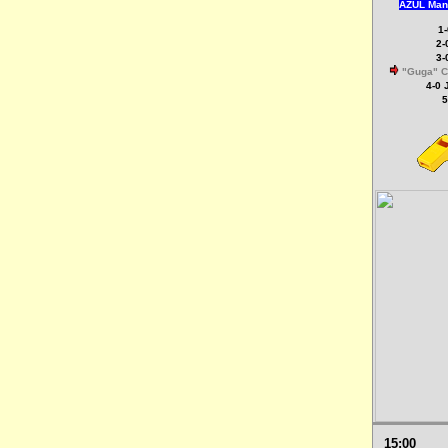
AZUL Man
1
2-
3-
"Guga" C
4-0
5
15:00