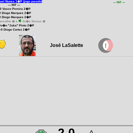
uel Nunes 1�P (jogo parado)
--- INT ---
--- INT ---
-0
Vasco Pereira 2�P
0
Diogo Marques 2�P
0
Diogo Marques 2�P
arvalho � e
Jo�o Seixas �
Jo�o "Juka" Pinto 2�P
-0
Diogo Cortez 2�P
José LaSalette
2-0