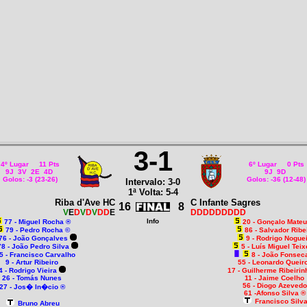
3-1
4º Lugar 11 Pts
6º Lugar 0 Pts
9J 3V 2E 4D
9J 9D
Golos: -3 (23-26)
Golos: -36 (12-48)
Intervalo: 3-0
1ª Volta: 5-4
Riba d'Ave HC
C Infante Sagres
16
8
V
E
D
V
D
V
DD
E
DDDDDDDDD
Info
77 - Miguel Rocha ®
20 - Gonçalo Mateu
79 - Pedro Rocha ©
86 - Salvador Ribe
76 - João Gonçalves
9 - Rodrigo Nogue
78 - João Pedro Silva
5 - Luís Miguel Teix
5 - Francisco Carvalho
8 - João Fonsec
9 - Artur Ribeiro
55 - Leonardo Queir
4 - Rodrigo Vieira
17 - Guilherme Ribeiri
26 - Tomás Nunes
11 - Jaime Coelho
56 - Diogo Azevedo
27 - Jos� In�cio ®
61 -Afonso Silva ®
Francisco Silv
Bruno Abreu