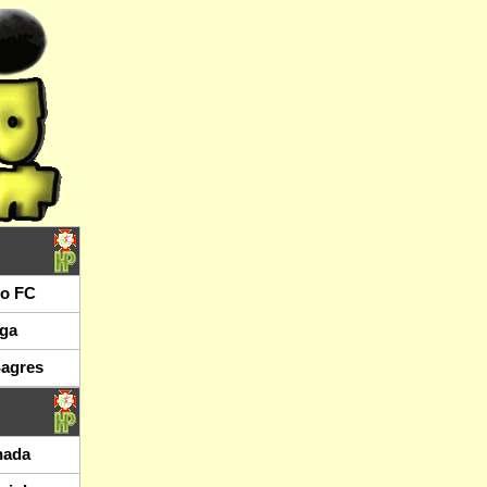
o FC
ga
Sagres
hada