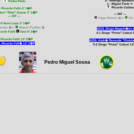
9 - Rodrigo Bandeir
Pedro Pinto
1 - Miguel Forte ®
Ricardo Caldas
0
Ricardo Fallé 4' 1�P
fael "Rafa" Duarte 5' 1�P
--- INT ---
--- INT ---
Tiago Rebelo � e
Gil
-0 Nuno Lapa 3' 2�P
antos � e
Miguel Padilha �
AZUL Diogo Magalh�es 
cardo Fallé
Azul 8' 2�P
4-1 Diogo "Preto" Cabral
1
Ricardo Fallé 13' 2�P
AZUL Andr� Resende "Pistola
 Ricardo Fall� 14' 2�P
5-2 Diogo "Preto" Cabral 1
Pedro Miguel Sousa