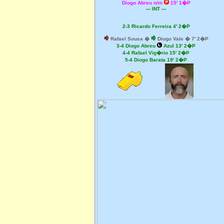
Diogo Abreu n/m
15' 1�P
--- INT ---
2-3 Ricardo Ferreira 4' 2�P
Rafael Sousa �
Diogo Vale � 7' 2�P
3-4 Diogo Abreu
Azul 13' 2�P
4-4 Rafael Vig�rio 15' 2�P
5-4 Diogo Barata 19' 2�P