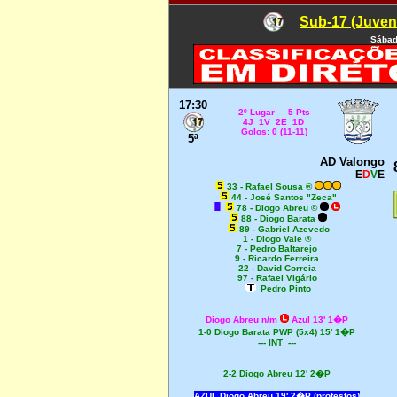
Sub-17 (Juven
Sábad
17:30
2º Lugar 5 Pts
4J 1V 2E 1D
Golos: 0 (11-11)
5ª
AD Valongo
E
D
V
E
33 - Rafael Sousa ®
44 - José Santos "Zeca"
78 - Diogo Abreu ©
88 - Diogo Barata
89 - Gabriel Azevedo
1 - Diogo Vale ®
7 - Pedro Baltarejo
9 - Ricardo Ferreira
22 - David Correia
97 - Rafael Vigário
Pedro Pinto
Diogo Abreu n/m
Azul 13' 1�P
1-0 Diogo Barata PWP (5x4) 15' 1�P
--- INT ---
2-2 Diogo Abreu 12' 2�P
AZUL Diogo Abreu 19' 2�P (protestos)