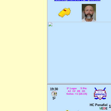
3º Lugar 5 Pts
19:30
4J 1V 2E 1D
Golos: +1 (16-15)
5ª
HC Penafiel
1
V
E
D
E