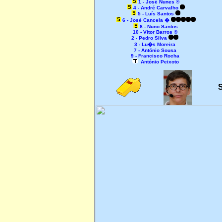
1 - José Nunes ®
4 - André Carvalho
5 - Luís Santos
6 - José Cancela �
8 - Nuno Santos
10 - Vítor Barros ®
2 - Pedro Silva
3 - Lu�s Moreira
7 - António Sousa
9 - Francisco Rocha
António Peixoto
S