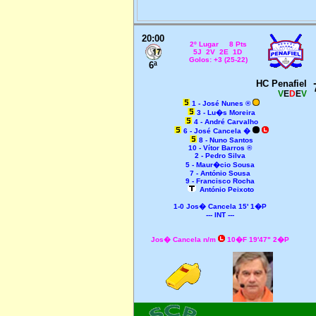
20:00
2
º Lugar 8 Pts
5J 2V 2E 1D
Golos: +3 (25-22)
6ª
HC Penafiel
V
E
D
E
V
1 - José Nunes ®
3 - Lu�s Moreira
4 - André Carvalho
6 - José Cancela �
8 - Nuno Santos
10 - Vítor Barros ®
2 - Pedro Silva
5 - Maur�cio Sousa
7 - António Sousa
9 - Francisco Rocha
António Peixoto
1-0 Jos� Cancela 15' 1�P
--- INT ---
Jos� Cancela n/m
10�F 19'47" 2�P