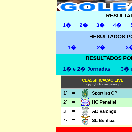
RESULTA
1�
2�
3�
4�
RESULTADOS P
1�
2�
3
RESULTADOS POR
1� e 2� Jornadas
3� 