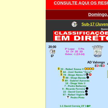
CONSULTE AQUI OS RES
Domingo,
Sub-17 (Juven
Domin
20:00
3
º Lugar 5 Pts
5J 1V 2E 2D
Golos: -1 (13-14)
6ª
AD Valongo
E
D
V
E
D
33 - Rafael Sousa ®
44 - José Santos "Zeca"
78 - Diogo Abreu ©
88 - Diogo Barata
89 - Gabriel Azevedo
10 - Diogo Vale ®
7 - Pedro Baltarejo
9 - Ricardo Ferreira
22 - David Correia
97 - Rafael Vigário
Pedro Pinto
1-1 David Correia 15' 1�P