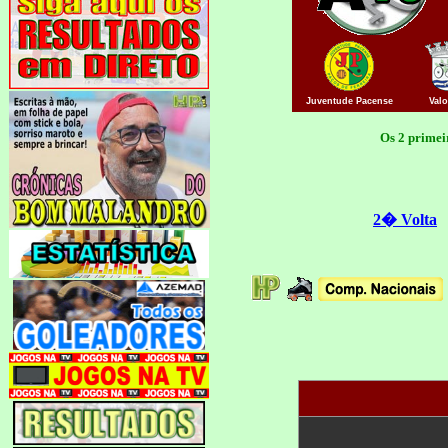
Juventude
Pacense
Val
Os 2 primei
2� Volta