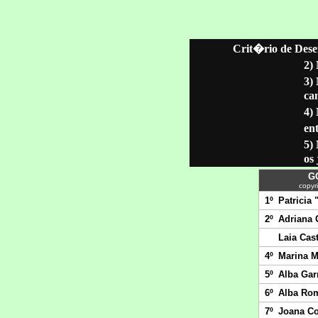
Crit�rio de Dese
2)
3)
ca
4)
ent
5)
os