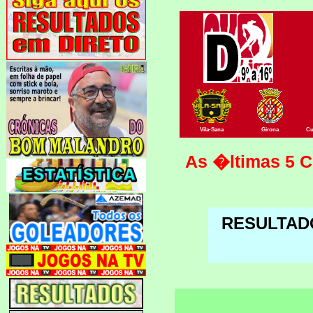
Vila-Sana
Girona
Cu
As �ltimas 5 
RESULTAD