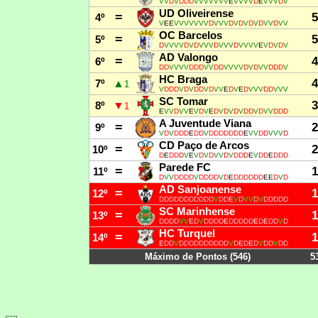
V
V
D
V
D
D
D
V
V
V
V
V
V
V
E
V
V
V
V
D
E
V
V
V
D
V
UD Oliveirense
=
5
4º
V
E
E
V
V
V
V
V
V
V
D
V
V
V
D
V
D
V
D
V
D
V
V
D
V
V
OC Barcelos
=
5
5º
D
V
V
V
V
D
V
D
V
V
V
D
V
V
V
D
V
V
V
V
E
V
D
V
D
V
AD Valongo
=
4
6º
D
D
V
V
V
V
D
D
D
V
V
D
D
V
V
V
V
D
V
D
V
V
D
D
D
V
HC Braga
4
▲
7º
1
V
D
D
D
V
D
V
D
D
V
D
V
V
E
D
V
E
D
V
V
V
D
D
V
V
V
SC Tomar
3
▼
8º
1
E
V
V
D
V
V
E
V
D
V
E
D
V
D
V
D
V
D
D
V
D
V
V
D
D
D
A Juventude Viana
=
2
9º
V
D
V
D
D
D
E
D
D
V
D
D
D
D
D
D
D
E
V
V
D
D
V
V
V
D
CD Paço de Arcos
=
2
10º
D
E
D
D
D
V
E
V
D
V
D
V
V
D
V
D
D
D
E
V
D
D
E
D
D
D
Parede FC
=
1
11º
D
V
V
D
D
D
D
V
D
D
D
D
V
D
E
D
D
D
D
D
D
E
E
D
V
D
AD Sanjoanense
=
1
12º
D
D
D
D
D
D
D
D
D
D
D
V
D
D
E
V
D
V
V
D
V
D
D
D
D
D
SC Marinhense
=
1
13º
D
D
D
D
V
V
E
D
V
D
D
D
D
E
D
D
D
D
D
E
D
E
D
D
V
D
HC Turquel
=
1
14º
E
D
D
V
D
D
D
D
D
D
D
D
D
D
V
D
E
D
E
D
V
D
D
V
D
D
Máximo de Pontos (546)
5