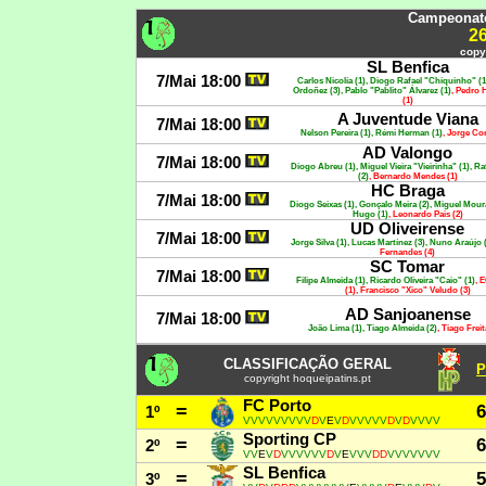
Campeonato
2
copy
SL Benfica
7/Mai 18:00
Carlos Nicolía (1), Diogo Rafael "Chiquinho" (1
Ordoñez (3), Pablo "Pablito" Álvarez (1)
, Pedro 
(1)
A Juventude Viana
7/Mai 18:00
Nelson Pereira (1), Rémi Herman (1)
, Jorge Cor
AD Valongo
7/Mai 18:00
Diogo Abreu (1), Miguel Vieira "Vieirinha" (1), Ra
(2)
, Bernardo Mendes (1)
HC Braga
7/Mai 18:00
Diogo Seixas (1), Gonçalo Meira (2), Miguel Moura
Hugo (1)
, Leonardo Pais (2)
UD Oliveirense
7/Mai 18:00
Jorge Silva (1), Lucas Martínez (3), Nuno Araújo 
Fernandes (4)
SC Tomar
7/Mai 18:00
Filipe Almeida (1), Ricardo Oliveira "Caio" (1)
, 
(1), Francisco "Xico" Veludo (3)
AD Sanjoanense
7/Mai 18:00
João Lima (1), Tiago Almeida (2)
, Tiago Freit
CLASSIFICAÇÃO GERAL
P
copyright hoqueipatins.pt
FC Porto
=
6
1º
V
V
V
V
V
V
V
V
V
D
V
E
V
D
V
V
V
V
V
D
V
D
V
V
V
V
Sporting CP
=
6
2º
V
V
E
V
D
V
V
V
V
V
V
D
V
E
V
V
V
D
D
V
V
V
V
V
V
V
SL Benfica
=
5
3º