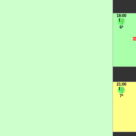
18:00
6ª
GR
21:00
7ª