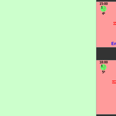
15:00
4ª
GR
Em
18:00
5ª
GR