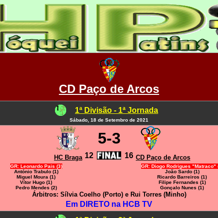
CD Paço de Arcos
1ª Divisão - 1ª Jornada
Sábado, 18 de Setembro de 2021
5-3
12
16
HC Braga
CD Paço de Arcos
GR: Leonardo Pais (3)
GR: Diogo Rodrigues "Matraco" 
António Trabulo (1)
João Sardo (1)
Miguel Moura (1)
Ricardo Barreiros (1)
Vítor Hugo (1)
Filipe Fernandes (1)
Pedro Mendes (2)
Gonçalo Nunes (1)
Árbitros: Sílvia Coelho (Porto) e Rui Torres (Minho)
Em DIRETO na HCB TV