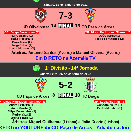
Sábado, 15 de Janeiro de 2022
7-3
14
13
UD Oliveirense
CD Paço de Arcos
GR: Diogo Fernandes (3)
GR: Diogo Rodrigues "Matraco" 
Nuno Araújo (1)
João Sardo (1)
Tomás Pereira (1)
Filipe Fernandes (2)
Marc Torra (2)
Jorge Silva (1)
Lucas Martínez (2)
Árbitros: António Santos (Aveiro) e Manuel Oliveira (Aveiro)
Em DIRETO na Azeméis TV
1ª Divisão - 14ª Jornada
Quarta-Feira, 26 de Janeiro de 2022
5-2
8
10
CD Paço de Arcos
HC Braga
: Diogo Rodrigues "Matraco" (2)
GR: Leonardo Pais (5)
André Ferreira (1)
Gonçalo Meira (1)
João Sardo (1)
Pedro Mendes (1)
Filipe Fernandes (1)
Pedro Vaz (1)
Bruno Frade (1)
Árbitros: Miguel Guilherme (Lisboa) e João Duarte (Lisboa)
RETO no YOUTUBE de CD Paço de Arcos... Adiado da Jorn