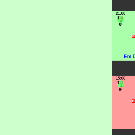
21:00
8ª
GR
Em D
15:00
9ª
GR