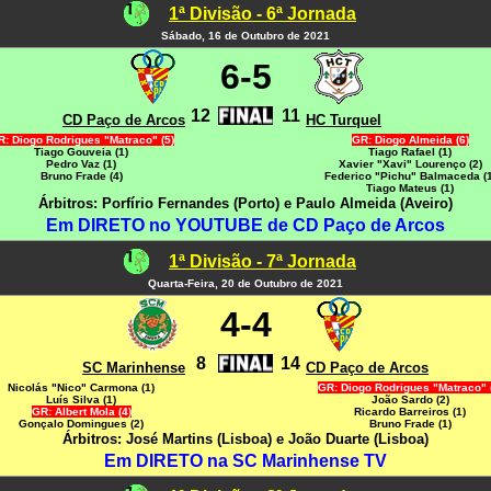
1ª Divisão - 6ª Jornada
Sábado, 16 de Outubro de 2021
6-5
12
11
CD Paço de Arcos
HC Turquel
: Diogo Rodrigues "Matraco" (5)
GR: Diogo Almeida (6)
Tiago Gouveia (1)
Tiago Rafael (1)
Pedro Vaz (1)
Xavier "Xavi" Lourenço (2)
Bruno Frade (4)
Federico "Pichu" Balmaceda (1
Tiago Mateus (1)
Árbitros: Porfírio Fernandes (Porto) e Paulo Almeida (Aveiro)
Em DIRETO no YOUTUBE de CD Paço de Arcos
1ª Divisão - 7ª Jornada
Quarta-Feira, 20 de Outubro de 2021
4-4
8
14
SC Marinhense
CD Paço de Arcos
Nicolás "Nico" Carmona (1)
GR: Diogo Rodrigues "Matraco" 
Luís Silva (1)
João Sardo (2)
GR: Albert Mola (4)
Ricardo Barreiros (1)
Gonçalo Domingues (2)
Bruno Frade (1)
Árbitros: José Martins (Lisboa) e João Duarte (Lisboa)
Em DIRETO na SC Marinhense TV