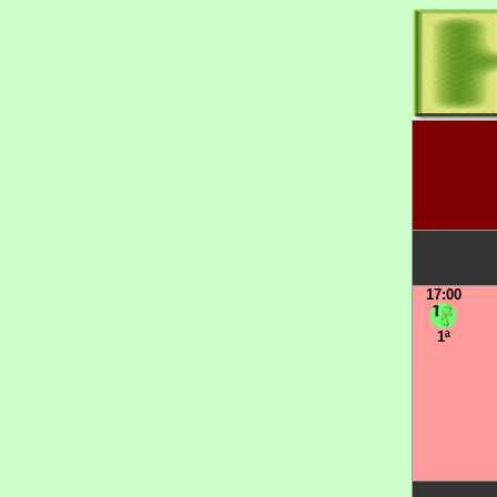
17:00
1ª