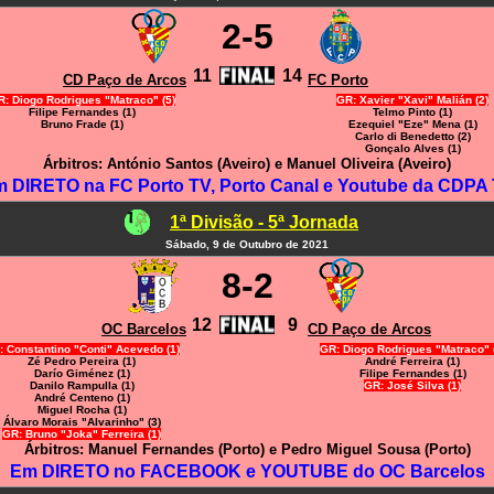
2-5
11
14
CD Paço de Arcos
FC Porto
: Diogo Rodrigues "Matraco" (5)
GR: Xavier "Xavi" Malián (2)
Filipe Fernandes (1)
Telmo Pinto (1)
Bruno Frade (1)
Ezequiel "Eze" Mena (1)
Carlo di Benedetto (2)
Gonçalo Alves (1)
Árbitros: António Santos (Aveiro) e Manuel Oliveira (Aveiro)
 DIRETO na FC Porto TV, Porto Canal e Youtube da CDPA
1ª Divisão - 5ª Jornada
Sábado, 9 de Outubro de 2021
8-2
12
9
OC Barcelos
CD Paço de Arcos
: Constantino "Conti" Acevedo (1)
GR: Diogo Rodrigues "Matraco" 
Zé Pedro Pereira (1)
André Ferreira (1)
Darío Giménez (1)
Filipe Fernandes (1)
Danilo Rampulla (1)
GR: José Silva (1)
André Centeno (1)
Miguel Rocha (1)
Álvaro Morais "Alvarinho" (3)
GR: Bruno "Joka" Ferreira (1)
Árbitros: Manuel Fernandes (Porto) e Pedro Miguel Sousa (Porto)
Em DIRETO no FACEBOOK e YOUTUBE do OC Barcelos