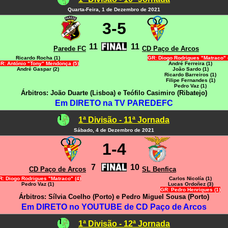
Quarta-Feira, 1 de Dezembro de 2021
3-5
11
11
Parede FC
CD Paço de Arcos
Ricardo Rocha (1)
GR: Diogo Rodrigues "Matraco" 
R: António "Tony" Mendonça (5)
André Ferreira (1)
André Gaspar (2)
João Sardo (1)
Ricardo Barreiros (1)
Filipe Fernandes (1)
Pedro Vaz (1)
Árbitros: João Duarte (Lisboa) e Teófilo Casimiro (Ribatejo)
Em DIRETO na TV PAREDEFC
1ª Divisão - 11ª Jornada
Sábado, 4 de Dezembro de 2021
1-4
7
10
CD Paço de Arcos
SL Benfica
: Diogo Rodrigues "Matraco" (4)
Carlos Nicolía (1)
Pedro Vaz (1)
Lucas Ordoñez (3)
GR: Pedro Henriques (1)
Árbitros: Sílvia Coelho (Porto) e Pedro Miguel Sousa (Porto)
Em DIRETO no YOUTUBE de CD Paço de Arcos
1ª Divisão - 12ª Jornada