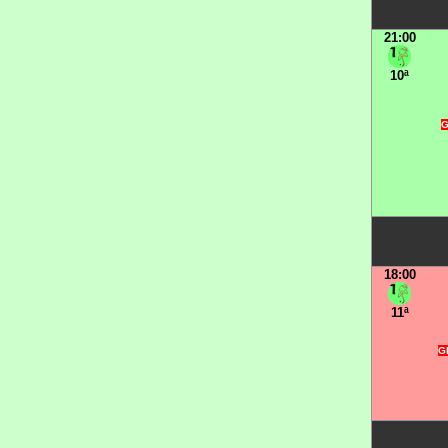
21:00
10ª
G
18:00
11ª
GR