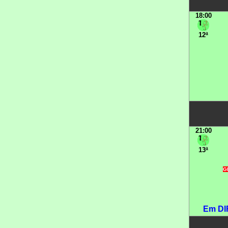
18:00
12ª
21:00
13ª
GR
Em DI