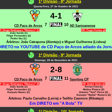
1ª Divisão - 8ª Jornada
Quarta-Feira, 27 de Outubro de 2021
4-1
7
10
CD Paço de Arcos
AD Sanjoanense
: Diogo Rodrigues "Matraco" (1)
GR: Tiago Freitas (4)
João Sardo (1)
Filipe Fernandes (2)
Pedro Vaz (1)
Árbitros: João Catrapona (Alentejo) e Miguel Guilherme (Lisboa)
IRETO no YOUTUBE de CD Paço de Arcos adiado da Jorn
1ª Divisão - 9ª Jornada
Domingo, 28 de Novembro de 2021
2-8
7
11
CD Paço de Arcos
Sporting CP
: Diogo Rodrigues "Matraco" (8)
GR: André Girão (2)
João Sardo (1)
Ferran Font (1)
Filipe Fernandes (1)
Matías Platero (2)
Gonçalo Nunes (1)
Antonio "Toni" Pérez (2)
Gonzalo "Nolito" Romero (2)
Árbitros: Paulo Carvalho (Leiria) e Teófilo Casimiro (Ribatejo)
Em DIRETO em "A Bola" TV
1ª Divisão - 10ª Jornada