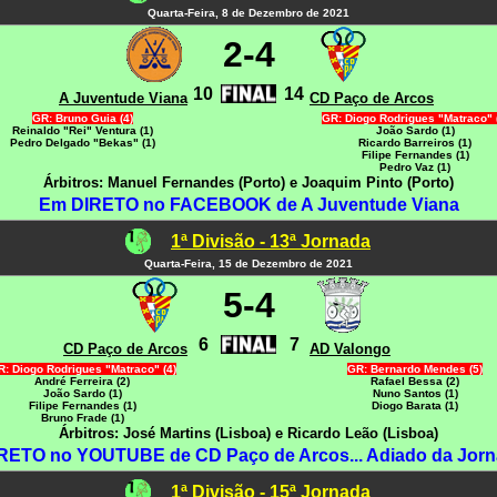
Quarta-Feira, 8 de Dezembro de 2021
2-4
10
14
A Juventude Viana
CD Paço de Arcos
GR: Bruno Guia (4)
GR: Diogo Rodrigues "Matraco" 
Reinaldo "Rei" Ventura (1)
João Sardo (1)
Pedro Delgado "Bekas" (1)
Ricardo Barreiros (1)
Filipe Fernandes (1)
Pedro Vaz (1)
Árbitros: Manuel Fernandes (Porto) e Joaquim Pinto (Porto)
Em DIRETO no FACEBOOK de A Juventude Viana
1ª Divisão - 13ª Jornada
Quarta-Feira, 15 de Dezembro de 2021
5-4
6
7
CD Paço de Arcos
AD Valongo
: Diogo Rodrigues "Matraco" (4)
GR: Bernardo Mendes (5)
André Ferreira (2)
Rafael Bessa (2)
João Sardo (1)
Nuno Santos (1)
Filipe Fernandes (1)
Diogo Barata (1)
Bruno Frade (1)
Árbitros: José Martins (Lisboa) e Ricardo Leão (Lisboa)
RETO no YOUTUBE de CD Paço de Arcos... Adiado da Jorn
1ª Divisão - 15ª Jornada