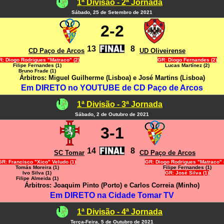
1ª Divisão - 2ª Jornada
Sábado, 25 de Setembro de 2021
2-2
13
8
CD Paço de Arcos
UD Oliveirense
: Diogo Rodrigues "Matraco" (2)
GR: Diogo Fernandes (2)
Filipe Fernandes (1)
Lucas Martínez (2)
Bruno Frade (1)
Árbitros: Miguel Guilherme (Lisboa) e José Martins (Lisboa)
Em DIRETO no YOUTUBE de CD Paço de Arcos
1ª Divisão - 3ª Jornada
Sábado, 2 de Outubro de 2021
3-1
14
8
SC Tomar
CD Paço de Arcos
GR: Francisco "Xico" Veludo (1)
GR: Diogo Rodrigues "Matraco" 
Tomás Moreira (1)
Filipe Fernandes (1)
Ivo Silva (1)
GR: José Silva (1)
Filipe Almeida (1)
Árbitros: Joaquim Pinto (Porto) e Carlos Correia (Minho)
Em DIRETO na Cidade Tomar TV
1ª Divisão - 4ª Jornada
Terça-Feira, 5 de Outubro de 2021