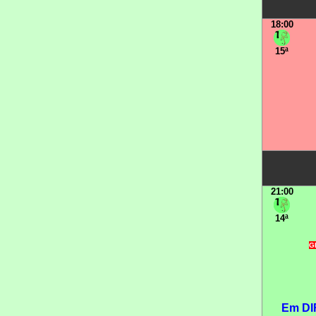
18:00
15ª
21:00
14ª
GR
Em DI