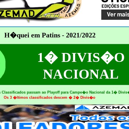
H�quei em Patins - 2021/2022
1� DIVIS�O
NACIONAL
 Classificados passam ao Playoff para Campe�o Nacional da 1� Divi
Os 3 �ltimos classificados descem � 2� Divis�o