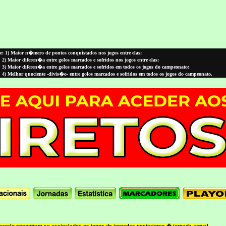
: 1) Maior n�mero de pontos conquistados nos jogos entre elas;
2) Maior diferen�a entre golos marcados e sofridos nos jogos entre elas;
3) Maior diferen�a entre golos marcados e sofridos em todos os jogos do campeonato;
4) Melhor quociente -divis�o- entre golos marcados e sofridos em todos os jogos do campeonato.
arelo encontram-se assinalados os jogos de jornadas posteriores � jornada actual