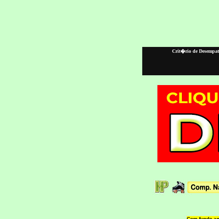
Crit�rio de Desempate
Com fundo am