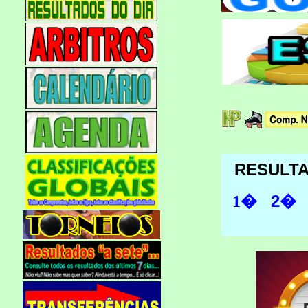
RESULT
2�
1�