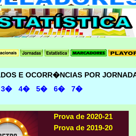
ADOS E OCORR�NCIAS POR JORNAD
3�
4�
5�
6�
7�
Prova de 2020-21
Prova de 2019-20