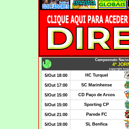
Campeonato Nacion
4ª JO
copyright hoqu
HC Turquel
5/Out 18:00
SC Marinhense
5/Out 17:00
CD Paço de Arcos
5/Out 15:00
Sporting CP
5/Out 15:00
Parede FC
5/Out 21:00
SL Benfica
5/Out 19:00