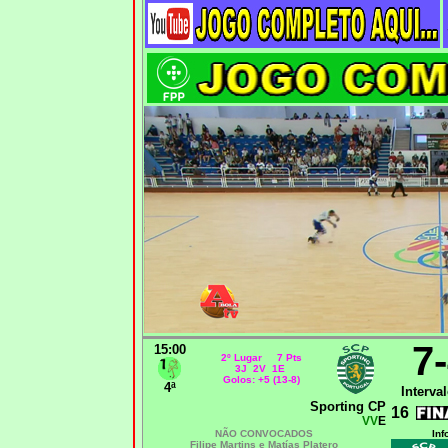
7
15:00
2º Lugar 7 Pts
3J 2V 1E
Golos: +5 (13-8)
4ª
Interval
Sporting CP
16
VV
E
NÃO CONVOCADOS
Inf
Filipe Martins e Matías Platero