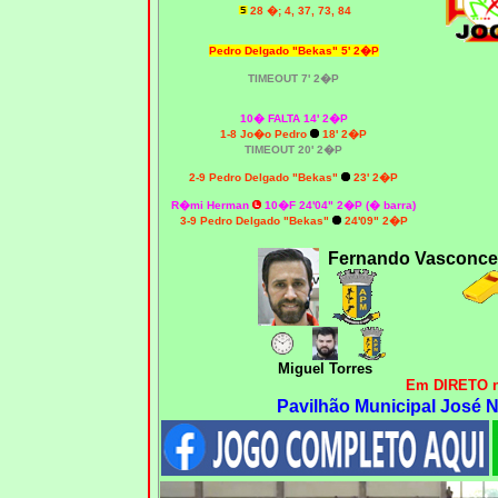
28 �; 4, 37, 73, 84
Pedro Delgado "Bekas"
5' 2�P
T
IMEOUT
7' 2�P
10� FALTA 14' 2�P
1-8
Jo�o Pedro
18' 2�P
T
IMEOUT
20' 2�P
2-9 Pedro Delgado "Bekas"
23' 2�P
R�mi Herman
10�F 24'04" 2�P (� barra)
3
-9 Pedro Delgado "Bekas"
24'09" 2�P
Fernando Vasconce
Miguel Torres
Em DIRETO n
Pavilhão Municipal José N