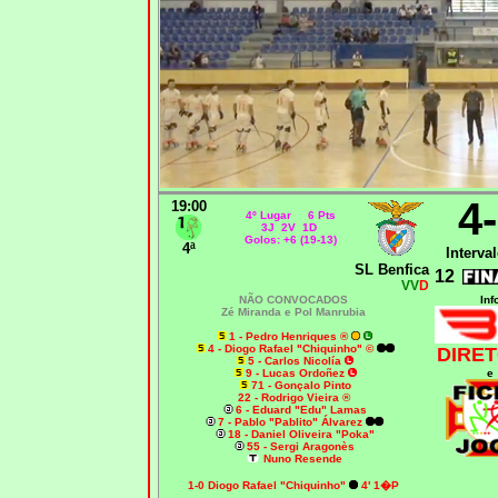
4
19:00
4º Lugar 6 Pts
3J 2V 1D
Golos: +6 (19-13)
4ª
Interval
SL Benfica
12
VV
D
NÃO CONVOCADOS
Inf
Zé Miranda e Pol Manrubia
1 - Pedro Henriques ®
4 - Diogo Rafael "Chiquinho" ©
DIRET
5 - Carlos Nicolía
9 - Lucas Ordoñez
e
71 - Gonçalo Pinto
22 - Rodrigo Vieira ®
6 - Eduard "Edu" Lamas
7 - Pablo "Pablito" Álvarez
18 - Daniel Oliveira "Poka"
55 - Sergi Aragonès
Nuno Resende
1-0 Diogo Rafael "Chiquinho"
4' 1�P