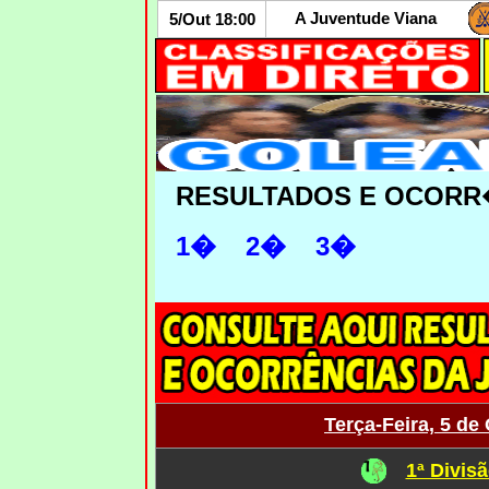
A Juventude Viana
5/Out 18:00
RESULTADOS E OCORR
1�
2�
3�
Terça-Feira, 5 de
1ª Divisã