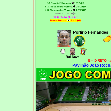
5
-3 "Nolito" Romero
19' 2�P
6
-3 Alessandro Verona
20' 2�P
7-3 Alessandro Verona
22' 2�P
T
IMEOUT
22' 2�P
15� FALTA 23' 2�P
Paulo Freitas
23' 2�P
Porfírio Fernandes
Rui Nave
Em DIRETO na
Pavilhão João Rocha