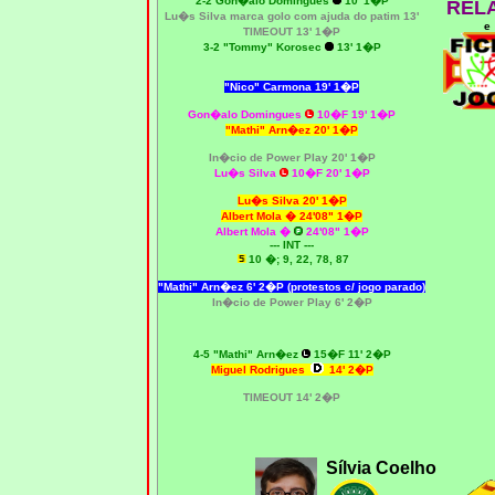
2
-2
Gon�alo Domingues
10' 1�P
REL
Lu�s Silva
marca golo com ajuda do patim 13'
e
T
IMEOUT
13' 1�P
3-2 "Tommy" Korosec
13' 1�P
"Nico" Carmona
19' 1�P
Gon�alo Domingues
10�F 19' 1�P
"Mathi" Arn�ez
20' 1�P
In�cio de Power Play 20' 1�P
Lu�s Silva
10�F 20' 1�P
Lu�s Silva
20' 1�P
Albert Mola �
24'08" 1�P
Albert Mola �
24'08" 1�P
--- INT ---
10 �; 9, 22, 78, 87
"Mathi" Arn�ez 6' 2�P (protestos c/ jogo parado)
In�cio de Power Play 6' 2�P
4-5 "Mathi" Arn�ez
15�F 11' 2�P
Miguel Rodrigues
14' 2�P
T
IMEOUT
14' 2�P
Sílvia Coelho