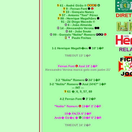
61 - André Girão ®
9 - Ferran Font
33 - Gonçalo Nunes
DIRET
57 - Antonio "Toni" Pérez
88 - Henrique Magalhães
e
91 - Zé Diogo Macedo ®
6 - João Almeida
14 - Alessandro Verona
44 - João Souto
e
99 - Gonzalo "Nolito" Romero
Paulo Freitas
1
-1 Henrique Magalh�es
10' 1�P
REL
e
T
IMEOUT
13' 1�P
Ferran Font
Azul 18' 1�P
Alessandro Verona marca golo com patim 21'
2-2 "Nolito" Romero
24' 1�P
3
-2 "Nolito" Romero
Azul 24'47" 1�P
--- INT ---
61 �; 6, 9, 57, 88
4-2 Ferran Font
3' 2�P
"Nolito" Romero
10�F 3' 2�P
10� FALTA 6' 2�P
Andr� Gir�o �
10�F 6' 2�P
T
IMEOUT
16' 2�P