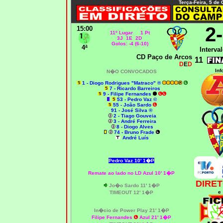
Terça-Feira, 5 de
2
15:00
11º Lugar 1 Pt
3J 1E 2D
Golos: -4 (6-10)
4ª
Interval
CD Paço de Arcos
11
D
E
D
Inf
N�O CONVOCADOS
1 - Diogo Rodrigues "Matraco" ®
7 - Ricardo Barreiros
9 - Filipe Fernandes
53 - Pedro Vaz ©
55 - João Sardo
91 - José Silva ®
2 - Tiago Gouveia
3 - André Ferreira
8 - Diogo Alves
74 - Bruno Frade
André Luís
Pedro Vaz 10' 1�P
Remate ao lado no LD
Azul 10' 1�P
DIRET
Jo�o Sardo 11' 1�P
e
T
IMEOUT
12' 1�P
In�cio de Power Play 21' 1�P
Filipe Fernandes
Azul 21' 1�P