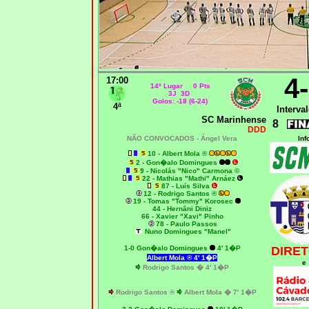
4
17:00
14º Lugar 0 Pts
3J 3D
Golos: -18 (6-24)
4ª
Interval
SC Marinhense
8
DDD
NÃO CONVOCADOS -
Ángel Vera
Inf
10 - Albert Mola ®
2 - Gon�alo Domingues
9 - Nicolás "Nico" Carmona ©
22 - Mathias "Mathi" Arnáez
87 - Luís Silva
12 - Rodrigo Santos ®
19 - Tomas "Tommy" Korosec
44 - Hernâni Diniz
66 - Xavier "Xavi" Pinho
78 - Paulo Passos
Nuno Domingues "Manel"
1-0
Gon�alo Domingues
4' 1�P
DIRET
Albert Mola ® 4' 1�P
e
Rodrigo Santos � 4' 1�P
Rodrigo Santos
®
Albert Mola
� 7' 1�P