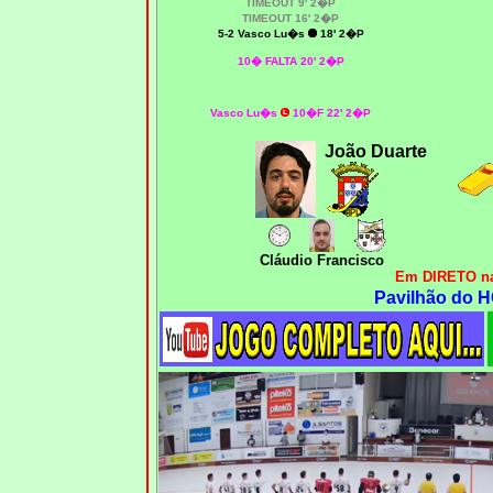
T
IMEOUT
9' 2�P
T
IMEOUT
16' 2�P
5
-2 Vasco Lu�s
18' 2�P
10� FALTA 20' 2�P
Vasco Lu�s
10�F 22' 2�P
João Duarte
Cláudio Francisco
Em DIRETO na
Pavilhão do H