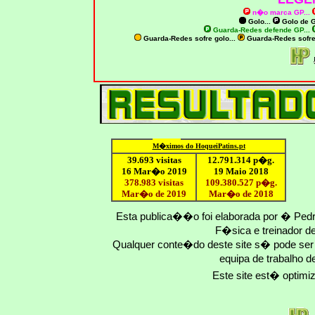
n�o marca GP
...
Golo...
Golo de
G
Guarda-Redes defende GP...
Guarda-Redes sofre golo...
Guarda-Redes sofr
M�ximo
s do HoqueiPatins.pt
39.693 visitas
12
.791.
314
p�g.
16 Mar�o 2019
19 Maio 2018
378.983 visitas
109.
380
.
527
p�g.
Mar�o de 2019
Mar�o
de 201
8
Esta publica��o foi elaborada por � Ped
F�sica e treinador 
Qualquer conte�do deste site s� pode se
equipa de trabalho d
Este site est� optim