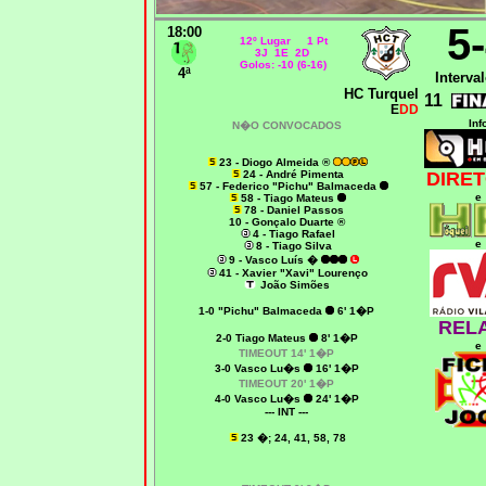
5
18:00
12º Lugar 1 Pt
3J 1E 2D
Golos: -10 (6-16)
4ª
Interval
HC Turquel
11
E
DD
Inf
N�O CONVOCADOS
23 - Diogo Almeida ®
24 - André Pimenta
DIRET
57 - Federico "Pichu" Balmaceda
e
58 - Tiago Mateus
78 - Daniel Passos
10 - Gonçalo Duarte ®
4 - Tiago Rafael
e
8 - Tiago Silva
9 - Vasco Luís �
41 - Xavier "Xavi" Lourenço
João Simões
1-0
"Pichu" Balmaceda
6' 1�P
REL
2
-0 Tiago Mateus
8' 1�P
e
T
IMEOUT
14' 1�P
3
-0 Vasco Lu�s
16' 1�P
T
IMEOUT
20' 1�P
4-0 Vasco Lu�s
24' 1�P
--- INT ---
23 �; 24, 41, 58, 78