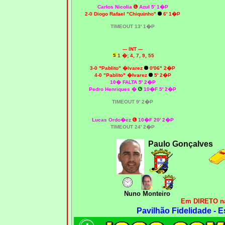
Carlos Nicolia
Azul 5' 1�P
2-0 Diogo Rafael "Chiquinho"
6' 1�P
T
IMEOUT
13' 1�P
--- INT ---
1 �; 4, 7, 9,
55
3-0 "Pablito" �lvarez
0'06" 2�P
4-0 "Pablito" �lvarez
5' 2�P
10� FALTA 5' 2�P
Pedro Henriques �
10�F 5' 2�P
T
IMEOUT
9' 2�P
Lucas Ordo�ez
10�F 20' 2�P
T
IMEOUT
24' 2�P
Paulo Gonçalves
Nuno Monteiro
Em DIRETO na
Pavilhão Fidelidade - E