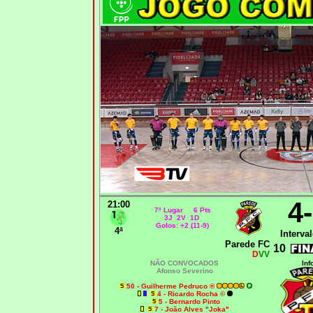
4
21:00
7º Lugar 6 Pts
3J 2V 1D
Golos: +2 (11-9)
4ª
Interval
Parede FC
10
D
VV
NÃO CONVOCADOS
Inf
Afonso Severino
50 - Guilherme Pedruco ®
4 - Ricardo Rocha ©
5 - Bernardo Pinto
7 - João Alves "Joka"