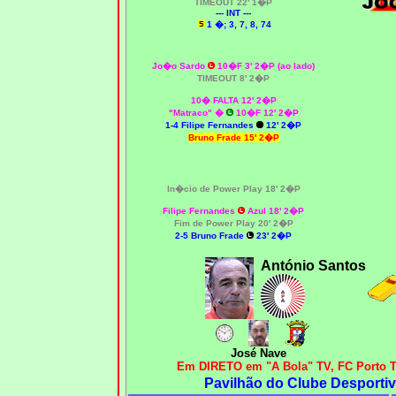
T
IMEOUT
22' 1�P
--- INT ---
1 �; 3, 7, 8, 74
Jo�o Sardo
10�F 3' 2�P (ao lado)
T
IMEOUT
8' 2�P
10� FALTA 12' 2�P
"Matraco" �
10�F 12' 2�P
1
-4 Filipe Fernandes
12' 2�P
Bruno Frade
15' 2�P
In�cio de Power Play 18' 2�P
Filipe Fernandes
Azul 18' 2�P
Fim
de Power Play 20' 2�P
2
-5 Bruno Frade
23
' 2�P
António Santos
José Nave
Em DIRETO em "A Bola" TV, FC Porto T
Pavilhão do Clube Desportiv