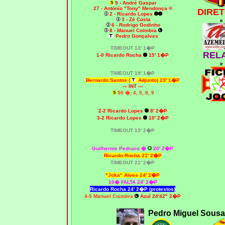
9 - André Gaspar
27 - António "Tony" Mendonça ®
DIRET
2 - Ricardo Lopes
3 - Zé Costa
e
6 - Rodrigo Godinho
8 - Manuel Coimbra
Pedro Gonçalves
T
IMEOUT
13' 1�P
REL
1-0 Ricardo Rocha
15' 1�P
e
T
IMEOUT
19' 1�P
Bernardo Santos
(
A
djunto) 23' 1�P
--- INT ---
50 �; 4, 5, 8, 9
2
-2 Ricardo Lopes
8' 2�P
3-2 Ricardo Lopes
10' 2�P
T
IMEOUT
13' 2�P
Guilherme Pedruco �
20' 2�P
Ricardo Rocha 21' 2�P
T
IMEOUT
21' 2�P
"Joka"
Alves 24' 2�P
10� FALTA 24' 2�P
Ricardo Rocha 24' 2�P (protestos)
4-5 Ma
nuel Coimbra
Azul 24'42" 2�P
Pedro Miguel Sousa