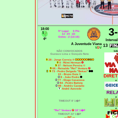
3
18:00
5º Lugar 6 Pts
3J 2V 1D
Golos: -2 (14-16)
4ª
Interval
A Juventude Viana
13
V
D
V
NÃO CONVOCADOS
Inf
Gustavo Lima
e Gonçalo Neto
28 - Jorge Correia ®
4 - Rémi Herman
37 - Nelson Pereira ©
66 - Reinaldo "Rei" Ventura
73 - Pedro Delgado "Bekas"
61 - Bruno Guia ®
DIRET
8 - João Pedro
77 - Diogo Casanova
e
84 - Pedro Batista
88 - Andrés Castaño
André Azevedo
REL
e
T
IMEOUT
8' 1�P
e
"Rei" Ventura
18' 1�P
T
IMEOUT
22' 1�P
--- INT ---