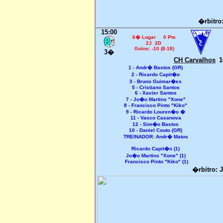
�rbitro
15:00
6� Lugar 0 Pts
2J 2D
Golos: -10 (8-18)
3�
CH Carvalhos
1
1 - Andr� Bastos (GR)
2 - Ricardo Capit�o
3 - Bruno Guimar�es
5 - Cristiano Santos
6 - Xavier Santos
7 - Jo�o Martins "Xone"
8 - Francisco Pinto "Kiko"
9 - Ricardo Louren�o �
11 - Vasco Casanova
12 - Sim�o Bastos
10 - Daniel Couto (GR)
TREINADOR: Andr� Matos
Ricardo Capit�o (1)
Jo�o Martins "Xone" (1)
Francisco Pinto "Kiko" (1)
�rbitro: 