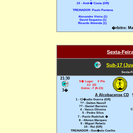
10 - Andr� Costa (GR)
TREINADOR: Paulo Pantana
Alexandre Vieira (1)
David Sequeira (1)
Ricardo Almeida (1)
�rbitro: M
Sexta-Feir
Sub-17 (Juv
Sexta-F
21:30
5� Lugar 0 Pts
2J 2D
Golos: -7 (8-15)
3�
A Alcobacense CD
1 - Cl�udio Guerra (GR)
?? - Dalton Nassif
?? - Daniel Barreiro
C
4 - Vasco Oliveira
5 - Pedro Silva
7 - Pavlo Rudchuk
�
8 - Afonso Marques
9 - Miguel Rebelo
10 - Rui (GR)
TREINADOR - Gon�alo Coelho