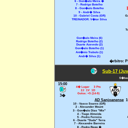
6 - Gon�alo Meira �
7 - Rodrigo Botelho
8 - Gon�alo Botelho
9 - Andr� Silva
10 - Gabriel Costa (GR)
Ga
TREINADOR: V�tor Silva
T
Gon�alo Meira (6)
Rodrigo Botelho (2)
Duarte Azevedo (2)
Gon�alo Botelho (1)
Ant�nio Trabulo (1)
Andr� Silva (1)
�rbitro: P
Sub-17 (Juv
S�bad
15:00
4� Lugar 3 Pts
2J 1V 1D
Golos: +5 (14-9)
3�
AD Sanjoanense
1
10 - Vasco Soares (GR)
2 - Alexander Mount
3 - Gon�alo Dias "Mix"
4 - Tiago Almeida
5 - Pedro Ferreira
6 - Duarte "Duda" Terra
7 - Alexandre Barreira
8 - Pedro Rego �