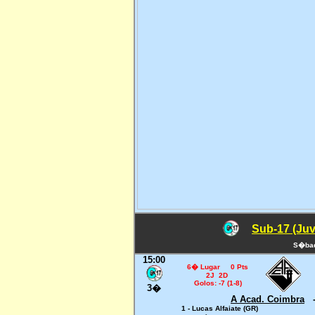
Sub-17 (Juv
S�bad
15:00
6� Lugar 0 Pts
2J 2D
Golos: -7 (1-8)
3�
A Acad. Coimbra
1 - Lucas Alfaiate (GR)