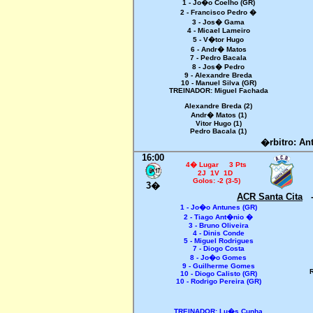
1 - Jo�o Coelho (GR)
2 - Francisco Pedro �
3 - Jos� Gama
4 - Micael Lameiro
5 - V�tor Hugo
6 - Andr� Matos
7 - Pedro Bacala
8 - Jos� Pedro
9 - Alexandre Breda
10 - Manuel Silva (GR)
TREINADOR: Miguel Fachada
Alexandre Breda (2)
Andr� Matos (1)
Vitor Hugo (1)
Pedro Bacala (1)
�rbitro: A
16:00
4� Lugar 3 Pts
2J 1V 1D
Golos: -2 (3-5)
3�
ACR Santa Cita
1 - Jo�o Antunes (GR)
2 - Tiago Ant�nio �
3 - Bruno Oliveira
4 - Dinis Conde
5 - Miguel Rodrigues
7 - Diogo Costa
8 - Jo�o Gomes
9 - Guilherme Gomes
R
10 - Diogo Calisto (GR)
10 - Rodrigo Pereira (GR)
TREINADOR: Lu�s Cunha