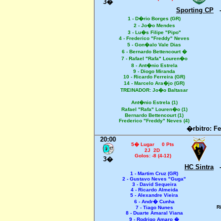
3�
Sporting CP
1 - D�rio Borges (GR)
2 - Jo�o Mendes
3 - Lu�s Filipe "Pipo"
4 - Frederico "Freddy" Neves
5 - Gon�alo Vale Dias
6 - Bernardo Bettencourt �
7 - Rafael "Rafa" Louren�o
8 - Ant�nio Estrela
9 - Diogo Miranda
10 - Ricardo Ferreira (GR)
14 - Marcelo Ara�jo (GR)
TREINADOR: Jo�o Baltasar
Ant�nio Estrela (1)
Rafael "Rafa" Louren�o (1)
Bernardo Bettencourt (1)
Frederico "Freddy" Neves (4)
�rbitro: F
20:00
5� Lugar 0 Pts
2J 2D
Golos: -8 (4-12)
3�
HC Sintra
1 - Martim Cruz (GR)
2 - Gustavo Neves "Guga"
3 - David Sequeira
4 - Ricardo Almeida
5 - Alexandre Vieira
6 - Andr� Cunha
R
7 - Tiago Nunes
8 - Duarte Amaral Viana
9 - Rodrigo Amaro �