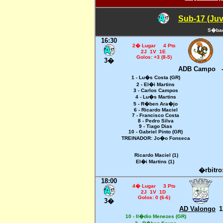
Sub-17 (Juv
S�bad
16:30
2� Lugar 4 Pts
2J 1V 1E
Golos: +3 (8-5)
3�
ADB Campo
1 - Lu�s Costa (GR)
2 - El�i Martins
3 - Carlos Campos
4 - Lu�s Martins
5 - R�ben Ara�jo
6 - Ricardo Maciel
7 - Francisco Costa
8 - Pedro Silva
9 - Tiago Dias
10 - Gabriel Pinto (GR)
TREINADOR: Jo�o Fonseca
Ricardo Maciel (1)
El�i Martins (1)
�rbitro
18:00
4� Lugar 3 Pts
2J 1V 1D
Golos: 0 (6-6)
3�
AD Valongo
1
10 - Il�dio Menezes (GR)