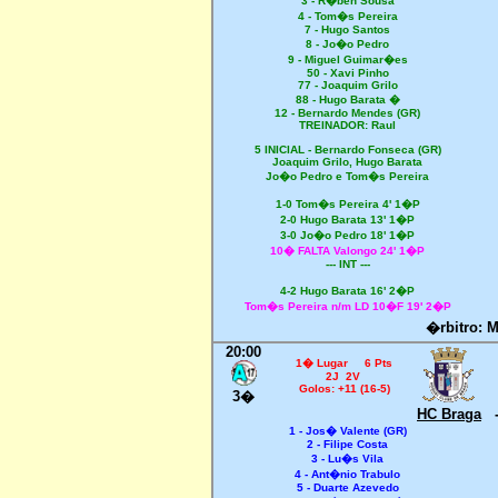
3 - R�ben Sousa
4 - Tom�s Pereira
7 - Hugo Santos
8 - Jo�o Pedro
9 - Miguel Guimar�es
50 - Xavi Pinho
77 - Joaquim Grilo
88 - Hugo Barata �
12 - Bernardo Mendes (GR)
TREINADOR: Raul
5 INICIAL - Bernardo Fonseca (GR)
Joaquim Grilo, Hugo Barata
Jo�o Pedro e Tom�s Pereira
1-0 Tom�s Pereira 4' 1�P
2-0 Hugo Barata 13' 1�P
3-0 Jo�o Pedro 18' 1�P
10� FALTA Valongo 24' 1�P
--- INT ---
4-2 Hugo Barata 16' 2�P
Tom�s Pereira n/m LD 10�F 19' 2�P
�rbitro: M
20:00
1� Lugar 6 Pts
2J 2V
Golos: +11 (16-5)
3�
HC Braga
1 - Jos� Valente (GR)
2 - Filipe Costa
3 - Lu�s Vila
4 - Ant�nio Trabulo
5 - Duarte Azevedo