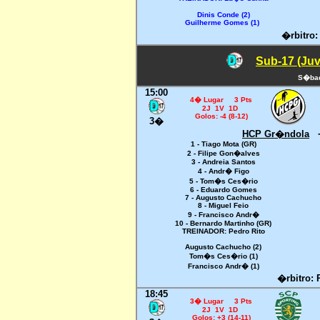
Dinis Conde (2)
Guilherme Gomes (1)
�rbitro:
Sub-17 (Juv
S�bad
15:00
4� Lugar 3 Pts
2J 1V 1D
Golos: -4 (8-12)
3�
HCP Gr�ndola
1 - Tiago Mota (GR)
2 - Filipe Gon�alves
3 - Andreia Santos
4 - Andr� Figo
5 - Tom�s Ces�rio
6 - Eduardo Gomes
7 - Augusto Cachucho
8 - Miguel Feio
9 - Francisco Andr�
10 - Bernardo Martinho (GR)
TREINADOR: Pedro Rito
Augusto Cachucho (2)
Tom�s Ces�rio (1)
Francisco Andr� (1)
�rbitro: 
18:45
3� Lugar 3 Pts
2J 1V 1D
Golos: +3 (14-11)