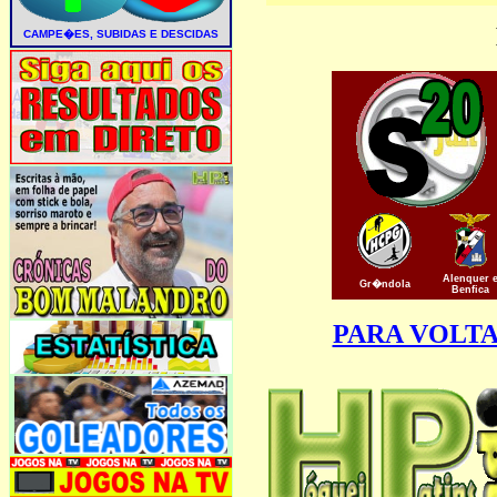
Alenquer 
Gr�ndola
Benfica
PARA VOLT